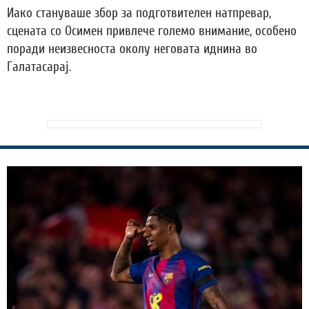
Иако стануваше збор за подготвителен натпревар,
сцената со Осимен привлече големо внимание, особено
поради неизвесноста околу неговата иднина во
Галатасарај.