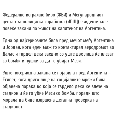
Федерално истражно биро (ФБИ) и Меѓународниот
центар за полициска соработка (ИПЦЦ) евидентирале
повеќе закани по живот на капитенот на Аргентина.
Една од најсериозните била пред мечот меѓу Аргентина
и Јордан, кога еден маж го контактирал аеродромот во
Далас и тврдел дека заедно со уште две лица ќе влезат
со бомби и пушки за да го убијат Меси.
Уште посериозна закана се појавила пред Аргентина –
Египет, кога друго лице на социјалните мрежи била
објавена порака во која се тврдело дека ќе влезе на
стадион и ќе го убие Меси со бомба, поради што
морала да биде извршена детална проверка на
стадионот.