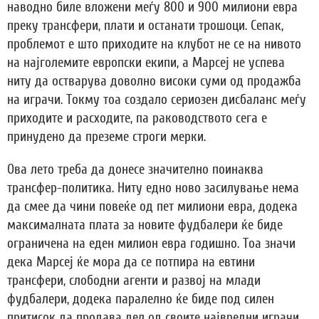
наводно биле вложени меѓу 800 и 900 милиони евра
преку трансфери, плати и останати трошоци. Сепак,
проблемот е што приходите на клубот не се на нивото
на најголемите европски екипи, а Марсеј не успева
ниту да остварува доволно високи суми од продажба
на играчи. Токму тоа создало сериозен дисбаланс меѓу
приходите и расходите, па раководството сега е
принудено да преземе строги мерки.
Ова лето треба да донесе значително поинаква
трансфер-политика. Ниту едно ново засилување нема
да смее да чини повеќе од пет милиони евра, додека
максималната плата за новите фудбалери ќе биде
ограничена на еден милион евра годишно. Тоа значи
дека Марсеј ќе мора да се потпира на евтини
трансфери, слободни агенти и развој на млади
фудбалери, додека паралелно ќе биде под силен
притисок да продава дел од своите највредни играчи.