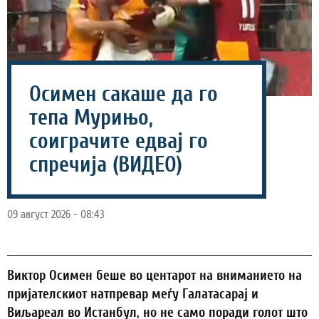
Осимен сакаше да го
тепа Мурињо,
соиграчите едвај го
спречија (ВИДЕО)
09 август 2026 - 08:43
Виктор Осимен беше во центарот на вниманието на
пријателскиот натпревар меѓу Галатасарај и
Виљареал во Истанбул, но не само поради голот што