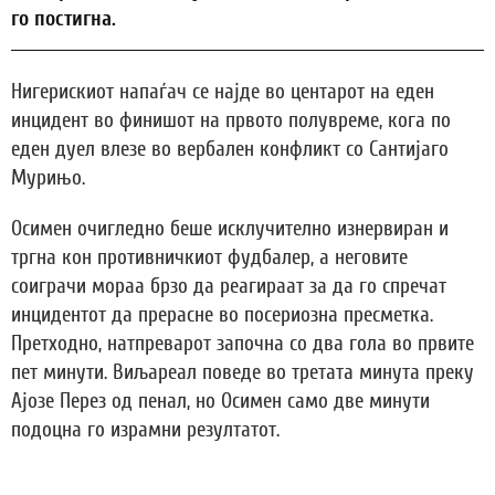
го постигна.
Нигерискиот напаѓач се најде во центарот на еден
инцидент во финишот на првото полувреме, кога по
еден дуел влезе во вербален конфликт со Сантијаго
Мурињо.
Осимен очигледно беше исклучително изнервиран и
тргна кон противничкиот фудбалер, а неговите
соиграчи мораа брзо да реагираат за да го спречат
инцидентот да прерасне во посериозна пресметка.
Претходно, натпреварот започна со два гола во првите
пет минути. Виљареал поведе во третата минута преку
Ајозе Перез од пенал, но Осимен само две минути
подоцна го израмни резултатот.