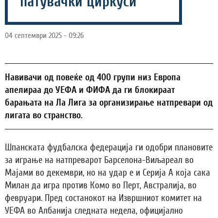
патувачки циркуси
04 септември 2025 - 09:26
Навивачи од повеќе од 400 групи низ Европа
апелираа до УЕФА и ФИФА да ги блокираат
барањата на Ла Лига за организирање натпревари од
лигата во странство.
Шпанската фудбалска федерација ги одобри плановите
за играње на натпреварот Барселона-Виљареал во
Мајами во декември, но на удар е и Серија А која сака
Милан да игра против Комо во Перт, Австралија, во
февруари. Пред состанокот на Извршниот комитет на
УЕФА во Албанија следната недела, официјално