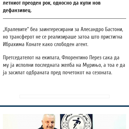
летниот преоден рок, односно да купи нов
дефанзивец.
„Кралевите“ беа заинтересирани за Алесандро Бастони,
но трансферот не се реализираше затоа што пристигна
Ибрахима Конате како слободен агент.
Претседателот на екипата, Флорентино Перез сака да
му ја исполни последната желба на Мурињо, а тоа е да
ја засилат одбраната пред почетокот на сезоната.