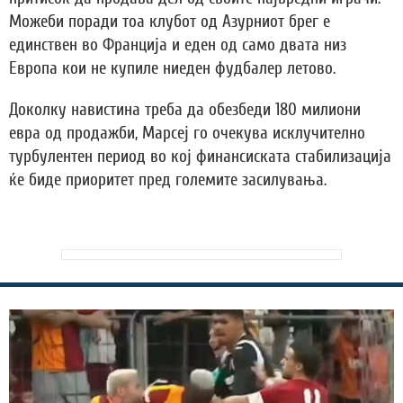
Можеби поради тоа клубот од Азурниот брег е
единствен во Франција и еден од само двата низ
Европа кои не купиле ниеден фудбалер летово.
Доколку навистина треба да обезбеди 180 милиони
евра од продажби, Марсеј го очекува исклучително
турбулентен период во кој финансиската стабилизација
ќе биде приоритет пред големите засилувања.