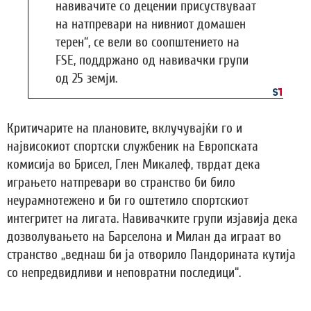
навивачите со децении присуствуваат
на натпревари на нивниот домашен
терен“, се вели во соопштението на
FSE, поддржано од навивачки групи
од 25 земји.
Критичарите на плановите, вклучувајќи го и
највисокиот спортски службеник на Европската
комисија во Брисел, Глен Микалеф, тврдат дека
играњето натпревари во странство би било
неурамнотежено и би го оштетило спортскиот
интегритет на лигата. Навивачките групи изјавија дека
дозволувањето на Барселона и Милан да играат во
странство „веднаш би ја отворило Пандорината кутија
со непредвидливи и неповратни последици“.