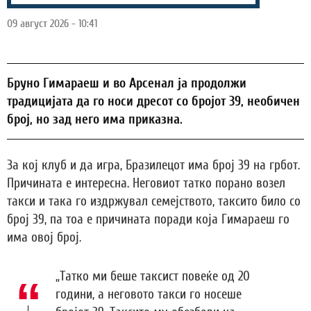
09 август 2026 - 10:41
Бруно Гимараеш и во Арсенал ја продолжи
традицијата да го носи дресот со бројот 39, необичен
број, но зад него има приказна.
За кој клуб и да игра, Бразилецот има број 39 на грбот.
Причината е интересна. Неговиот татко порано возел
такси и така го издржувал семејството, таксито било со
број 39, па тоа е причината поради која Гимараеш го
има овој број.
„Татко ми беше таксист повеќе од 20
години, а неговото такси го носеше