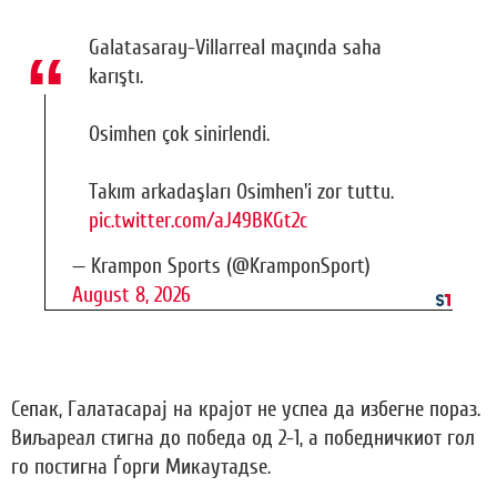
Galatasaray-Villarreal maçında saha
karıştı.
Osimhen çok sinirlendi.
Takım arkadaşları Osimhen'i zor tuttu.
pic.twitter.com/aJ49BKGt2c
— Krampon Sports (@KramponSport)
August 8, 2026
Сепак, Галатасарај на крајот не успеа да избегне пораз.
Виљареал стигна до победа од 2-1, а победничкиот гол
го постигна Ѓорги Микаутадѕе.