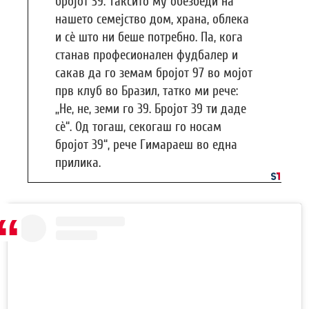
бројот 39. Таксито му обезбеди на
нашето семејство дом, храна, облека
и сè што ни беше потребно. Па, кога
станав професионален фудбалер и
сакав да го земам бројот 97 во мојот
прв клуб во Бразил, татко ми рече:
„Не, не, земи го 39. Бројот 39 ти даде
сè“. Од тогаш, секогаш го носам
бројот 39“, рече Гимараеш во една
прилика.