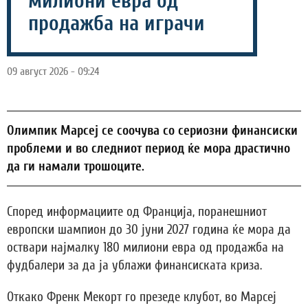
милиони евра од
продажба на играчи
09 август 2026 - 09:24
Олимпик Марсеј се соочува со сериозни финансиски
проблеми и во следниот период ќе мора драстично
да ги намали трошоците.
Според информациите од Франција, поранешниот
европски шампион до 30 јуни 2027 година ќе мора да
оствари најмалку 180 милиони евра од продажба на
фудбалери за да ја ублажи финансиската криза.
Откако Френк Мекорт го презеде клубот, во Марсеј