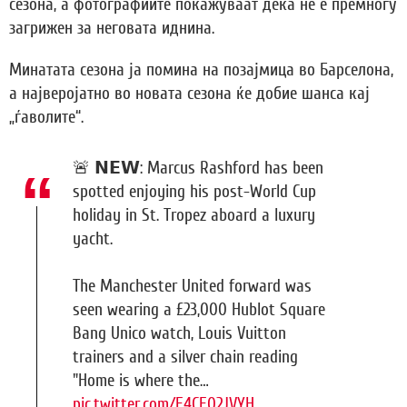
сезона, а фотографиите покажуваат дека не е премногу
загрижен за неговата иднина.
Минатата сезона ја помина на позајмица во Барселона,
а најверојатно во новата сезона ќе добие шанса кај
„ѓаволите“.
🚨 𝗡𝗘𝗪: Marcus Rashford has been
spotted enjoying his post-World Cup
holiday in St. Tropez aboard a luxury
yacht.
The Manchester United forward was
seen wearing a £23,000 Hublot Square
Bang Unico watch, Louis Vuitton
trainers and a silver chain reading
"Home is where the…
pic.twitter.com/E4CE02JVYH