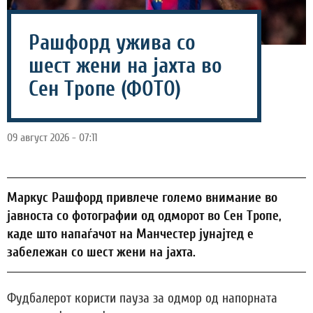
Рашфорд ужива со
шест жени на јахта во
Сен Тропе (ФОТО)
09 август 2026 - 07:11
Маркус Рашфорд привлече големо внимание во
јавноста со фотографии од одморот во Сен Тропе,
каде што напаѓачот на Манчестер јунајтед е
забележан со шест жени на јахта.
Фудбалерот користи пауза за одмор од напорната