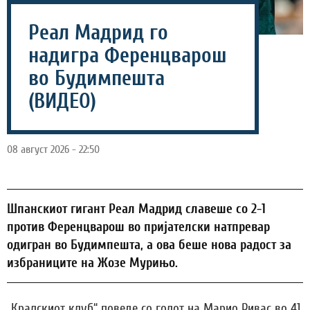
Реал Мадрид го
надигра Ференцварош
во Будимпешта
(ВИДЕО)
08 август 2026 - 22:50
Шпанскиот гигант Реал Мадрид славеше со 2-1
против Ференцварош во пријателски натпревар
одигран во Будимпешта, а ова беше нова радост за
избраниците на Жозе Мурињо.
„Кралскиот клуб“ поведе со голот на Марио Ривас во 41.