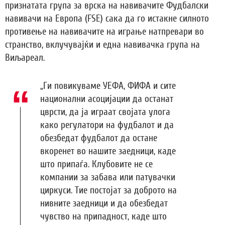
признатата група за врска на навивачите Фудбалски
навивачи на Европа (FSE) сака да го истакне силното
противење на навивачите на играње натпревари во
странство, вклучувајќи и една навивачка група на
Виљареал.
„Ги повикуваме УЕФА, ФИФА и сите
национални асоцијации да останат
цврсти, да ја играат својата улога
како регулатори на фудбалот и да
обезбедат фудбалот да остане
вкоренет во нашите заедници, каде
што припаѓа. Клубовите не се
компании за забава или патувачки
циркуси. Тие постојат за доброто на
нивните заедници и да обезбедат
чувство на припадност, каде што