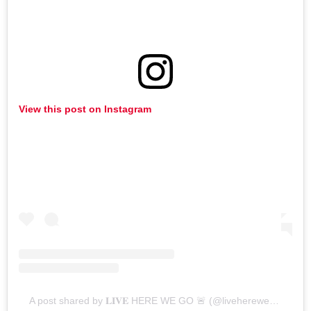
View this post on Instagram
A post shared by 𝐋𝐈𝐕𝐄 HERE WE GO 🚨 (@liveherewego)