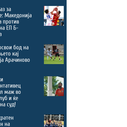
аз за
е: Македонија
а против
на ЕП Б-
а
освои бод на
њето кај
ја Арачиново
ки
нтативец
ал маж во
луб и ќе
на суд!
кратен
н на