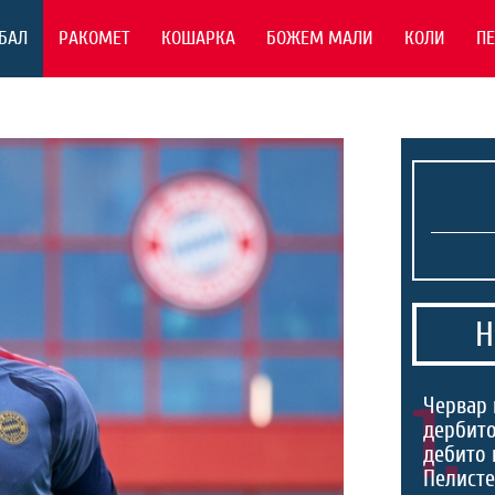
БАЛ
РАКОМЕТ
КОШАРКА
БОЖЕМ МАЛИ
КОЛИ
П
Н
1.
Червар 
дербито
дебито 
Пелист