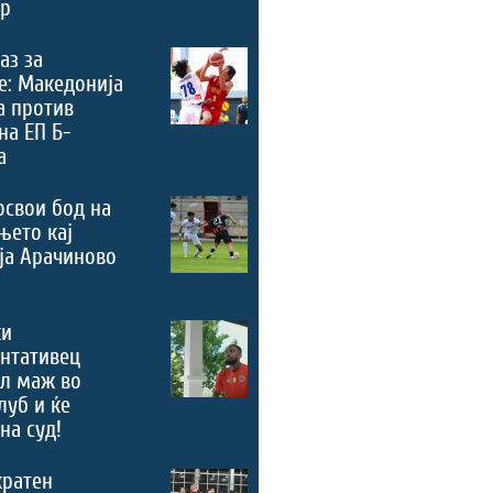
ер
аз за
е: Македонија
а против
на ЕП Б-
а
освои бод на
њето кај
ја Арачиново
ки
нтативец
ал маж во
луб и ќе
на суд!
кратен