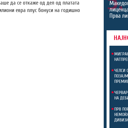
5.
аше да се откаже од дел од платата
Македон
лиценца
илиони евра плус бонуси на годишно
Прва ли
НАЈН
МИГРАН
НАТПРЕ
ЧЕЛСИ 
ПОЗАЈМ
ПРЕМИ
ЧЕРВАР
НА ДЕБ
ПРВ ПО
НЕМОЌН
ДИВИЗ