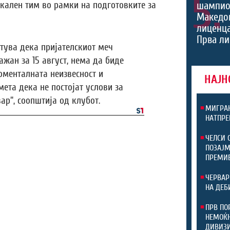
5.
кален тим во рамки на подготовките за
шампио
Македон
лиценца
Прва ли
тува дека пријателскиот меч
ажан за 15 август, нема да биде
оменталната неизвесност и
НАЈН
мета дека не постојат услови за
р“, соопштија од клубот.
МИГРАН
НАТПРЕ
ЧЕЛСИ 
ПОЗАЈМ
ПРЕМИ
ЧЕРВАР
НА ДЕБ
ПРВ ПО
НЕМОЌН
ДИВИЗ