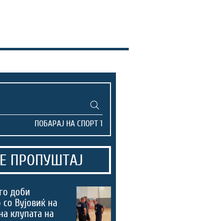
Е ПРОПУШТАЈ
го доби
 со Вујовиќ на
на клупата на