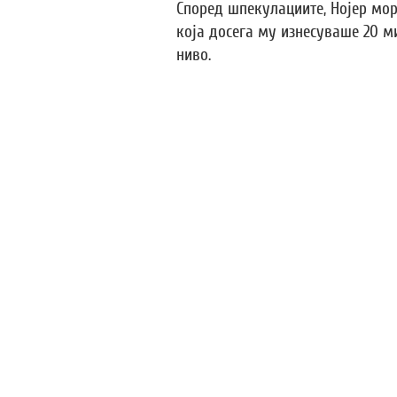
Според шпекулациите, Нојер мор
која досега му изнесуваше 20 м
ниво.