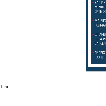
ВАР ИН
МЕЧОТ 
СИТЕ О
МАНЧЕС
ГОЛМАН
ШПАНЦИ
КОГА Р
БАРСЕЛ
СИЛЕКС
КАЈ ШК
chen