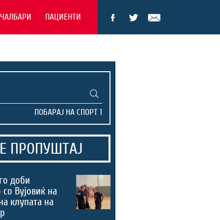
ЕЧАЛБАРИ
ПАЦИЕНТИ
Е ПРОПУШТАЈ
го доби
 со Вујовиќ на
на клупата на
ер