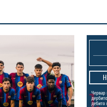
Н
1.
Червар 
дербито
дебито 