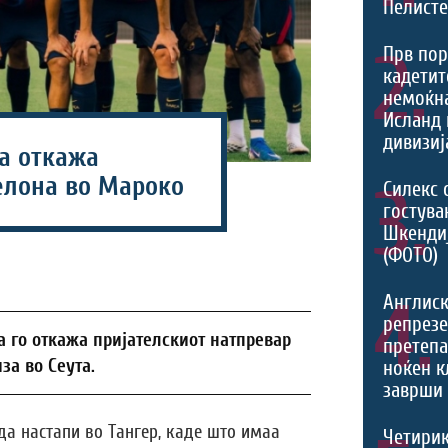
Пелист
2.
Прв пор
кадетит
немоќн
Исланд 
дивизиј
а откажа
елона во Мароко
3.
Силекс 
гостува
Шкенди
(ФОТО)
4.
Англис
репрезе
го откажа пријателскиот натпревар
претеп
за во Сеута.
ноќен к
заврши 
да настапи во Тангер, каде што имаа
Четири