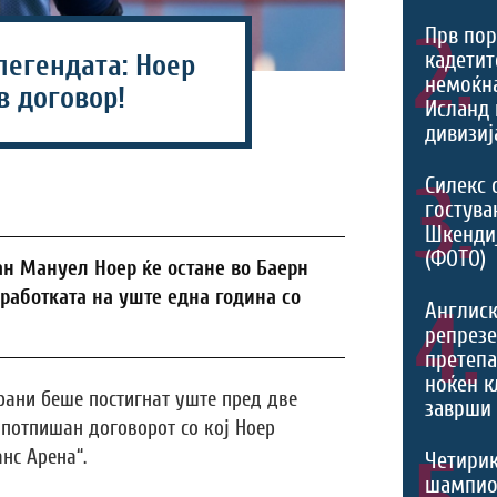
2.
Прв пор
кадетит
легендата: Ноер
немоќн
в договор!
Исланд 
дивизиј
3.
Силекс 
гостува
Шкенди
(ФОТО)
н Мануел Ноер ќе остане во Баерн
работката на уште една година со
4.
Англис
репрезе
претеп
ноќен к
рани беше постигнат уште пред две
заврши 
 потпишан договорот со кој Ноер
нс Арена“.
Четири
шампио