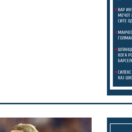
ВАР ИН
МЕЧОТ 
СИТЕ О
МАНЧЕС
ГОЛМАН
ШПАНЦИ
КОГА Р
БАРСЕЛ
СИЛЕКС
КАЈ ШК