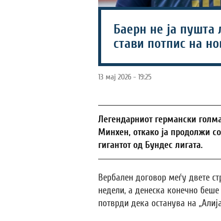
Баерн не ја пушта 
стави потпис на но
13 мај 2026 - 19:25
Легендарниот германски голма
Минхен, откако ја продолжи со
гигантот од Бундес лигата.
Вербален договор меѓу двете ст
недели, а денеска конечно беше
потврди дека останува на „Алија