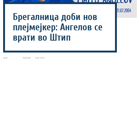
Брегалница доби нов
плејмејкер: Ангелов се
врати во Штип
06 август 2026 - 14:32
Македонскиот прволигаш Брегалница соопшти дека
потпишале договор со ново засилување, а тоа е
Матеј Ангелов кој повторно ќе го носи дресот на
тимот од Штип.
Ангелов потекнува од академијата на Брегалница, а во
следната сезона треба да му помогне на својот тим во