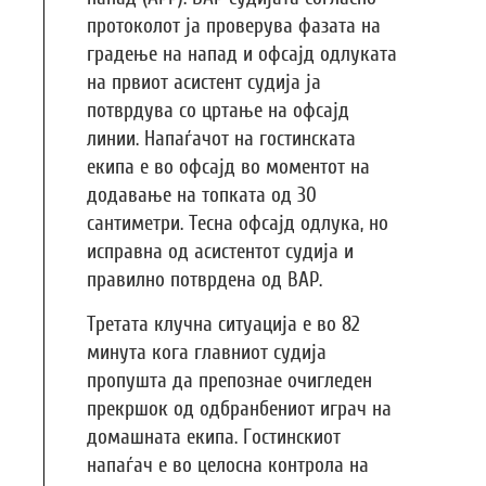
протоколот ја проверува фазата на
градење на напад и офсајд одлуката
на првиот асистент судија ја
потврдува со цртање на офсајд
линии. Напаѓачот на гостинската
екипа е во офсајд во моментот на
додавање на топката од 30
сантиметри. Тесна офсајд одлука, но
исправна од асистентот судија и
правилно потврдена од ВАР.
Третата клучна ситуација е во 82
минута кога главниот судија
пропушта да препознае очигледен
прекршок од одбранбениот играч на
домашната екипа. Гостинскиот
напаѓач е во целосна контрола на