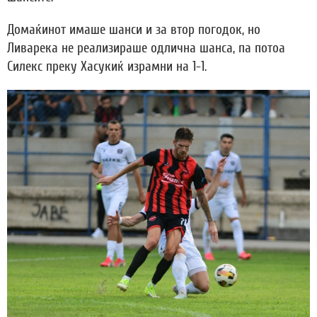
Домаќинот имаше шанси и за втор погодок, но
Ливарека не реализираше одлична шанса, па потоа
Силекс преку Хасукиќ израмни на 1-1.