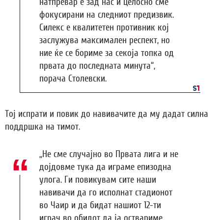
натпревар е зад нас и целосно сме
фокусирани на следниот предизвик.
Силекс е квалитетен противник кој
заслужува максимален респект, но
ние ќе се бориме за секоја топка од
првата до последната минута“,
порача Столевски.
Тој испрати и повик до навивачите да му дадат силна
поддршка на тимот.
„Не сме случајно во Првата лига и не
дојдовме тука да играме епизодна
улога. Ги повикувам сите наши
навивачи да го исполнат стадионот
во Чаир и да бидат нашиот 12-ти
играч во обидот да ја оствариме