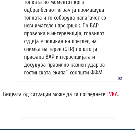
топката во моментот кога
одбранбениот играч ја промашува
топката и го соборува напаѓачот со
невнимателен прекршок. По ВАР
проверка и интервенција, главниот
судија е повикан на преглед на
снимка на терен (OFR) по што ја
прифаќа ВАР интервенцијата и
досудува правилно казнен удар за
гостинската екипа“, соопшти ФФМ.
Видеата од ситуации може да ги погледнете
ТУКА
.