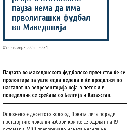
пауза нема да има
прволигашки фудбал
во Македонија
09 октомври 2025 - 20:34
Паузата во македонското фудбалско првенство ќе се
пролонгира за уште една недела и ќе продолжи по
настапот на репрезентација која в петок и в
понеделник се среќава со Белгија и Казахстан.
Одложено е десеттото коло од Првата лига поради
претстојните локални избори кои ќе се одржат на 19
октомври. МВР препорачало идната недела на