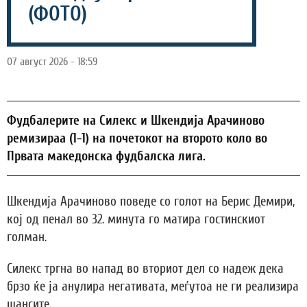
(ФОТО)
07 август 2026 - 18:59
Фудбалерите на Силекс и Шкендија Арачиново
ремизираа (1-1) на почетокот на второто коло во
Првата македонска фудбалска лига.
Шкендија Арачиново поведе со голот на Берис Демири,
кој од пенал во 32. минута го матира гостинскиот
голман.
Силекс тргна во напад во вториот дел со надеж дека
брзо ќе ја анулира негативата, меѓутоа не ги реализира
шансите.