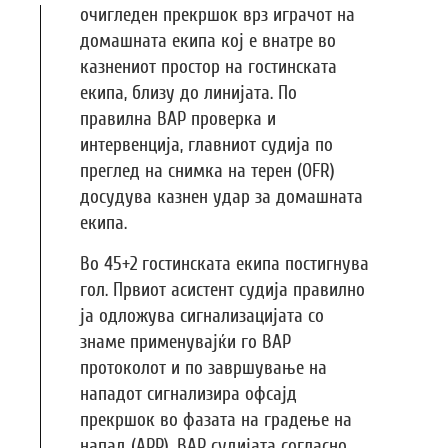
очигледен прекршок врз играчот на
домашната екипа кој е внатре во
казнениот простор на гостинската
екипа, близу до линијата. По
правилна ВАР проверка и
интервенција, главниот судија по
преглед на снимка на терен (OFR)
досудува казнен удар за домашната
екипа.
Во 45+2 гостинската екипа постигнува
гол. Првиот асистент судија правилно
ја одложува сигнализацијата со
знаме применувајќи го ВАР
протоколот и по завршување на
нападот сигнализира офсајд
прекршок во фазата на градење на
напад (APP). ВАР судијата согласно