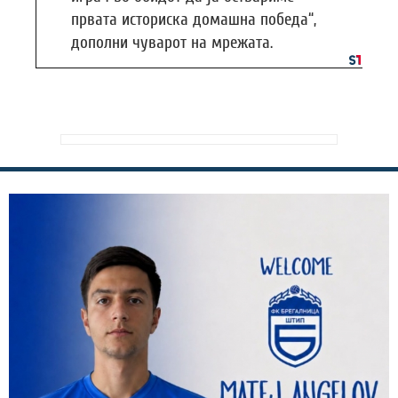
првата историска домашна победа“,
дополни чуварот на мрежата.