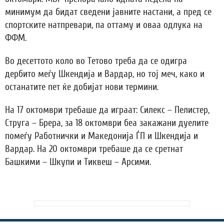
минимум да бидат сведени јавните настани, а пред се
спортските натпревари, па оттаму и оваа одлука на
ФФМ.
Во десеттото коло во Тетово треба да се одигра
дербито меѓу Шкендија и Вардар, но тој меч, како и
останатите пет ќе добијат нови термини.
На 17 октомври требаше да играат: Силекс – Пелистер,
Струга – Брера, за 18 октомври беа закажани дуелите
помеѓу Работнички и Македонија ЃП и Шкендија и
Вардар. На 20 октомври требаше да се сретнат
Башкими – Шкупи и Тиквеш – Арсими.