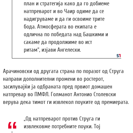
план и стратегија како да го добиеме
натпреварот и во Чаир одиме да се
надигруваме и да ги освоиме трите
бода. Атмосферата во екипата е
одлична по победата над Башкими и
сакаме да продолжиме во ист
ритам“, изјави Ангелески.
Арачиновски од другата страна по поразот од Струга
направи дополнителни промени во ростерот,
засилувајќи ја одбраната пред првиот домашен
натпревар во ПМФЛ. Голманот Антонио Столевски
верува дека тимот ги извлекол поуките од премиерата.
„Од натпреварот против Струга ги
извлековме потребните поуки. Тој