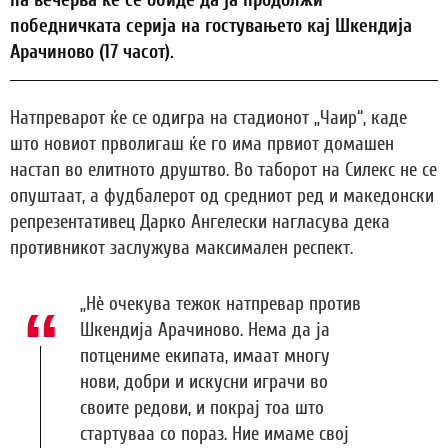
па вечерва ќе се обиде да ја продолжи
победничката серија на гостувањето кај Шкендија
Арачиново (17 часот).
Натпреварот ќе се одигра на стадионот „Чаир“, каде
што новиот прволигаш ќе го има првиот домашен
настап во елитното друштво. Во таборот на Силекс не се
опуштаат, а фудбалерот од средниот ред и македонски
репрезентативец Дарко Ангелески нагласува дека
противникот заслужува максимален респект.
„Нè очекува тежок натпревар против
Шкендија Арачиново. Нема да ја
потцениме екипата, имаат многу
нови, добри и искусни играчи во
своите редови, и покрај тоа што
стартуваа со пораз. Ние имаме свој