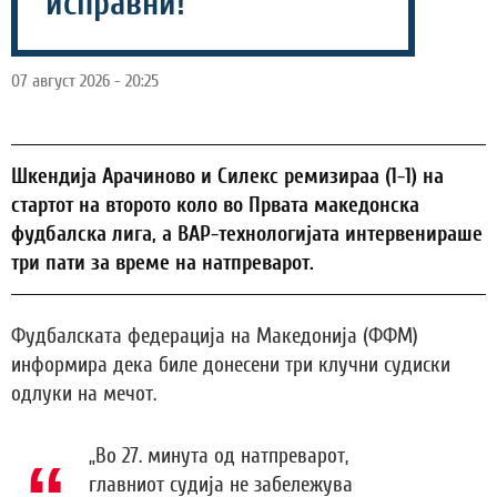
исправни!
07 август 2026 - 20:25
Шкендија Арачиново и Силекс ремизираа (1-1) на
стартот на второто коло во Првата македонска
фудбалска лига, а ВАР-технологијата интервенираше
три пати за време на натпреварот.
Фудбалската федерација на Македонија (ФФМ)
информира дека биле донесени три клучни судиски
одлуки на мечот.
„Во 27. минута од натпреварот,
главниот судија не забележува