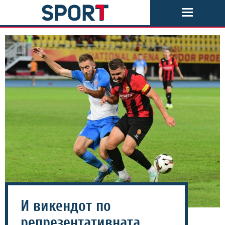
И викендот по
репрезентативната