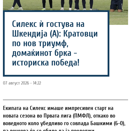
Силекс ѝ гостува на
Шкендија (А): Кратовци
по нов триумф,
домаќинот брка -
историска победа!
07 август 2026 - 14:22
Екипата на Силекс имаше импресивен старт на
новата сезона во Првата лига (ПМФЛ), откако во
воведното коло убедливо го совлада Башкими (6-0),