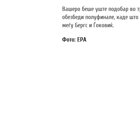
Вашеро беше уште подобар во тре
обезбеди полуфинале, каде што 
меѓу Бергс и Ѓоковиќ.
Фото: EPA