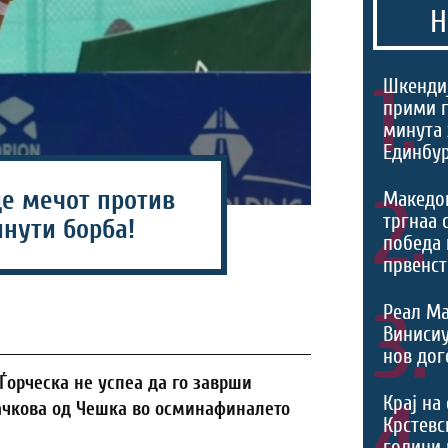
Н
1.
Шкендиј
прими г
минута 
Единбур
де мечот против
2.
Македо
тргнаа 
инути борба!
победа 
првенст
3.
Реал Ма
Виниси
нов дог
Ѓорческа не успеа да го заврши
4.
Крај на
ачкова од Чешка во осминафиналето
Крстевс
години 