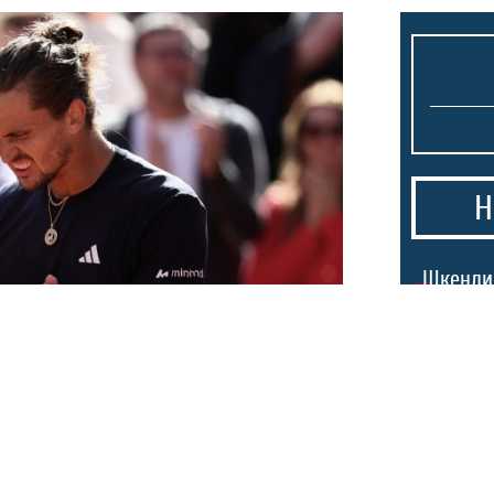
Н
1.
Шкендиј
прими г
минута 
Единбур
2.
Македо
тргнаа 
реал: Зверев
победа 
 тенисер во
првенст