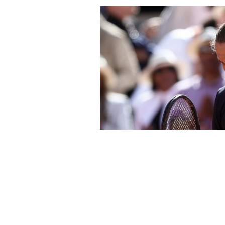
Сензација во Монт
елиминиран од 69.