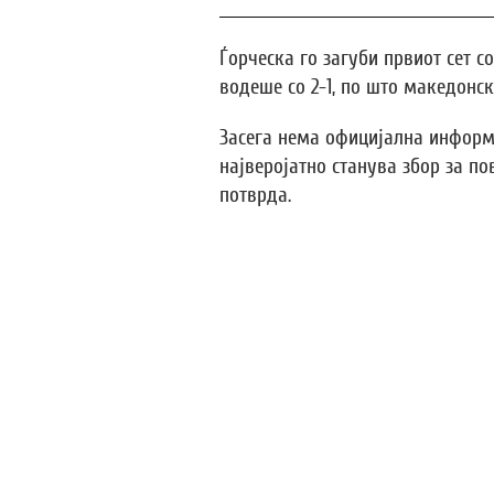
Ѓорческа го загуби првиот сет с
водеше со 2-1, по што македонск
Засега нема официјална информ
најверојатно станува збор за по
потврда.