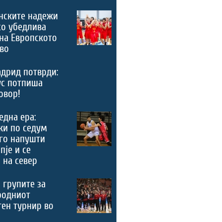
нските надежи
со убедлива
на Европското
во
дрид потврди:
ус потпиша
овор!
 една ера:
ки по седум
го напушти
пје и се
 на север
 групите за
родниот
ен турнир во