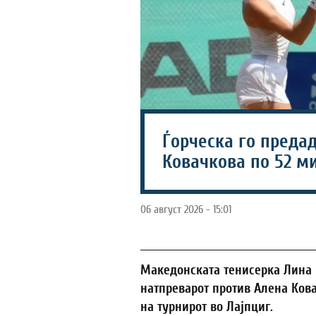
Ѓорческа го преда
Ковачкова по 52 м
06 август 2026 - 15:01
Македонската тенисерка Лина 
натпреварот против Алена Ков
на турнирот во Лајпциг.