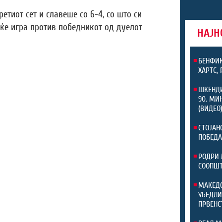
тиот сет и славеше со 6-4, со што си
ќе игра против победникот од дуелот
НАЈН
БЕНФИК
ХАРТС,
ШКЕНДИ
90. МИ
(ВИДЕО
СТОЈАН
ПОБЕДА
РОДРИ 
СООПШТ
МАКЕДО
УБЕДЛИ
ПРВЕНС