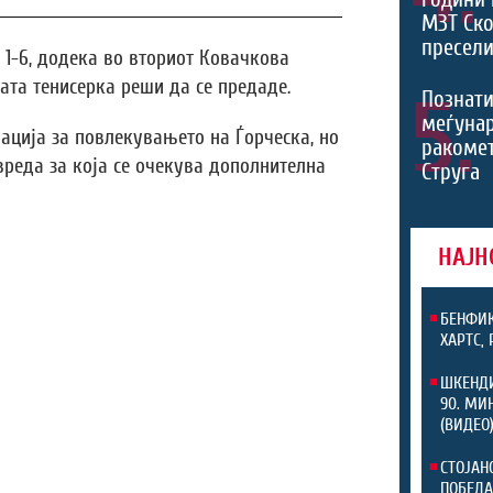
МЗТ Ско
пресели
о 1-6, додека во вториот Ковачкова
ата тенисерка реши да се предаде.
5.
Познати
меѓуна
ација за повлекувањето на Ѓорческа, но
ракомет
вреда за која се очекува дополнителна
Струга
НАЈН
БЕНФИК
ХАРТС,
ШКЕНДИ
90. МИ
(ВИДЕО
СТОЈАН
ПОБЕДА