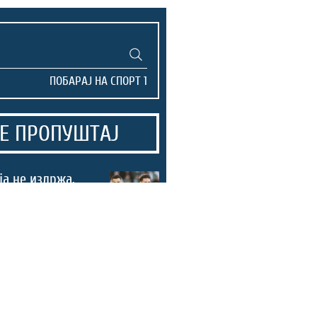
Е ПРОПУШТАЈ
а не издржа,
ол во 90.
за пораз во
г! (ВИДЕО)
нските надежи
со убедлива
на Европското
во