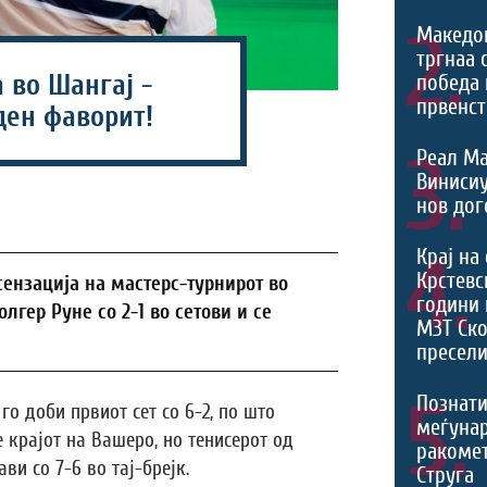
2.
Македо
тргнаа 
 во Шангај -
победа 
првенст
ен фаворит!
3.
Реал Ма
Виниси
нов дог
4.
Крај на
Крстевс
ензација на мастерс-турнирот во
години 
лгер Руне со 2-1 во сетови и се
МЗТ Ско
пресели
5.
Познати
го доби првиот сет со 6-2, по што
меѓуна
 крајот на Вашеро, но тенисерот од
ракомет
ви со 7-6 во тај-брејк.
Струга