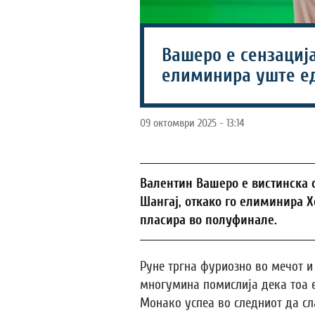
Вашеро е сензација
елиминира уште ед
09 октомври 2025 - 13:14
Валентин Вашеро е вистинска с
Шангај, откако го елиминира Хо
пласира во полуфинале.
Руне тргна фуриозно во мечот и 
многумина помислија дека тоа е
Монако успеа во следниот да сла