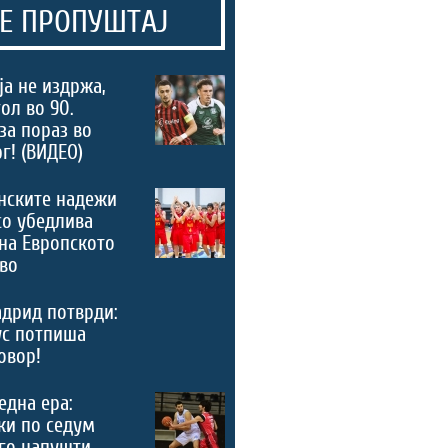
Е ПРОПУШТАЈ
а не издржа,
ол во 90.
за пораз во
г! (ВИДЕО)
нските надежи
со убедлива
на Европското
во
дрид потврди:
ус потпиша
овор!
 една ера:
ки по седум
го напушти