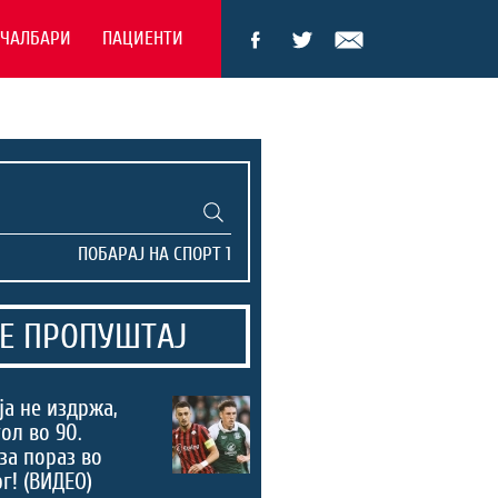
ЕЧАЛБАРИ
ПАЦИЕНТИ
Е ПРОПУШТАЈ
а не издржа,
ол во 90.
за пораз во
г! (ВИДЕО)