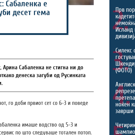
: Сабаленка е
2.
Прв пор
уби десет гема
кадетит
немоќн
Исланд 
дивизиј
3.
Силекс 
гостува
Шкенди
т, Арина Сабаленка не стигна ни до
(ФОТО)
ткако денеска загуби од Русинката
и.
4.
Англис
репрезе
претеп
т, го доби првиот сет со 6-3 и поведе
ноќен к
заврши 
Сабаленка имаше водство од 5-3 и
Четири
шампио
 сервис по што следуваше тотален потоп.