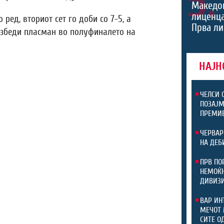
5.
Македон
лиценца
ред, вториот сет го доби со 7-5, а
Прва ли
безбеди пласман во полуфиналето на
НАЈН
ЧЕЛСИ 
ПОЗАЈМ
ПРЕМИ
ЧЕРВАР
НА ДЕБ
ПРВ ПО
НЕМОЌН
ДИВИЗ
ВАР ИН
МЕЧОТ 
СИТЕ О