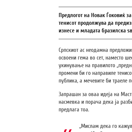
Предлогот на Новак Ѓоковиќ за
тенисот продолжува да предизв
изнесе и младата бразилска ѕ
Српскиот ас неодамна предложи 
освоени гема во сет, наместо ше
укинување на правилото „предно
промени би го направиле тенисо
публика, а мечевите би траеле п
Запрашан за оваа идеја на Маст
насмевка и порача дека ја разб
предлага тоа.
„Мислам дека го кажув