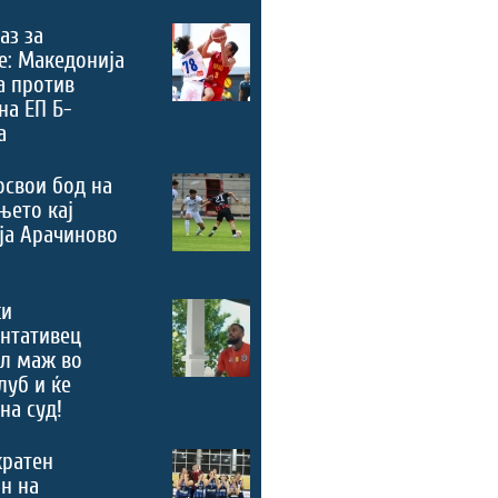
аз за
е: Македонија
а против
на ЕП Б-
а
освои бод на
њето кај
ја Арачиново
ки
нтативец
ал маж во
луб и ќе
на суд!
кратен
н на