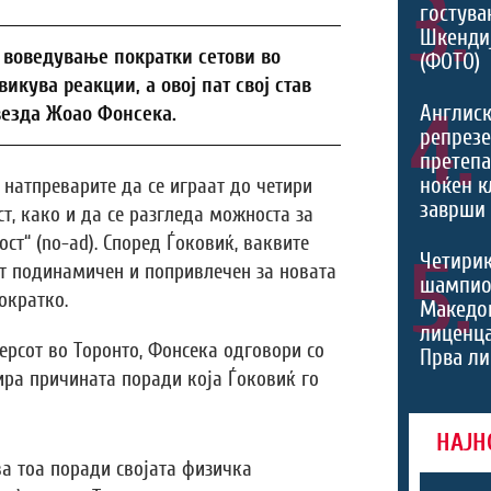
3.
гостува
Шкенди
 воведување пократки сетови во
(ФОТО)
икува реакции, а овој пат свој став
4.
Англис
везда Жоао Фонсека.
репрезе
претеп
ноќен к
натпреварите да се играат до четири
заврши 
ст, како и да се разгледа можноста за
ст“ (no-ad). Според Ѓоковиќ, ваквите
5.
Четири
т подинамичен и попривлечен за новата
шампио
ократко.
Македон
лиценца
ерсот во Торонто, Фонсека одговори со
Прва ли
ира причината поради која Ѓоковиќ го
НАЈН
а тоа поради својата физичка