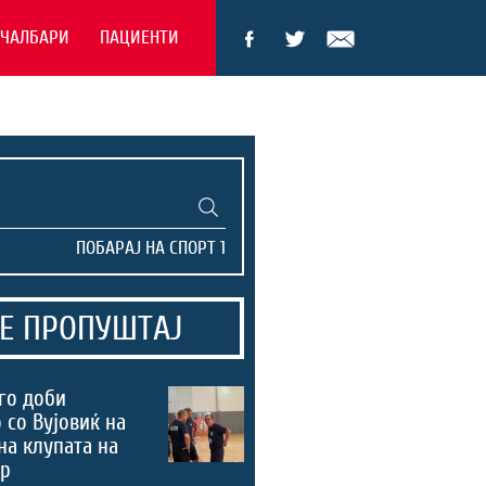
ЕЧАЛБАРИ
ПАЦИЕНТИ
Е ПРОПУШТАЈ
го доби
 со Вујовиќ на
на клупата на
ер