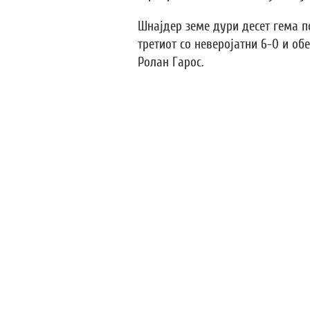
Шнајдер земе дури десет гема по 
третиот со неверојатни 6-0 и о
Ролан Гарос.