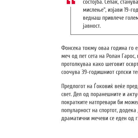
состојба. Сепак, станув
мислење“, изјави 19-го
веднаш привлече голем
јавност.
Фонсека токму оваа година го 
меч од пет сета на Ролан Гарос,
протолкуваа како шеговит осврт
соочува 39-годишниот српски те
Предлогот на Ѓоковиќ веќе пре
свет. Дел од поранешните и акту
пократките натпревари би може
популарност на спортот, додека
драматични мечеви се еден од г