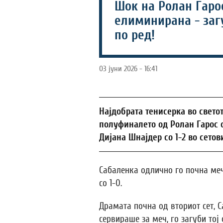
Шок на Ролан Гарос
елиминирана - заг
по ред!
03 јуни 2026 - 16:41
Најдобрата тенисерка во свето
полуфиналето од Ролан Гарос о
Дијана Шнајдер со 1-2 во сетов
Сабаленка одлично го почна мечо
со 1-0.
Драмата почна од вториот сет, 
сервираше за меч, го загуби тој