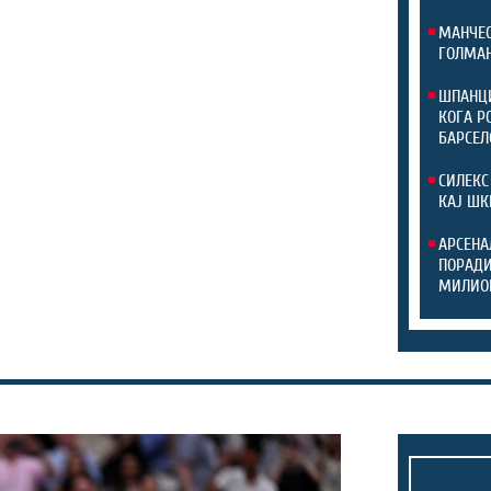
МАНЧЕС
ГОЛМАН
ШПАНЦИ
КОГА Р
БАРСЕЛ
СИЛЕКС
КАЈ ШК
АРСЕНА
ПОРАДИ
МИЛИО