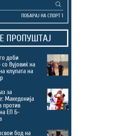
Е ПРОПУШТАЈ
го доби
 со Вујовиќ на
на клупата на
ер
аз за
е: Македонија
а против
на ЕП Б-
а
освои бод на