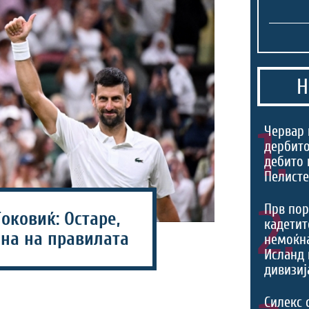
Н
1.
Червар 
дербито
дебито 
Пелист
2.
Прв пор
оковиќ: Остаре,
кадетит
ена на правилата
немоќн
Исланд 
дивизиј
Силекс 