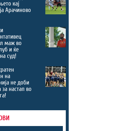
њето кај
ја Арачиново
ки
нтативец
ал маж во
луб и ќе
на суд!
кратен
н на
ија не доби
 за настап во
га!
ОВИ