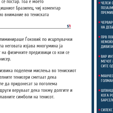
а сè постар. Тоа е моето
ЧЕЛСИ 
дишниот Бразилец, чиј коментар
ПОЗАЈМ
ПРЕМИ
о внимание во тениската
ЧЕРВАР
НА ДЕБ
ПРВ ПО
елиминираше Ѓоковиќ по исцрпувачки
НЕМОЌН
 па неговата изјава многумина ја
ДИВИЗ
 на физичките предизвици со кои се
ВАР ИН
нисер.
МЕЧОТ 
СИТЕ О
дизвика поделени мислења во тенискиот
МАНЧЕС
елните тенисери сметаат дека
ГОЛМАН
ле да придонесат за поголема
 други веруваат дека токму долгите и
ШПАНЦИ
КОГА Р
лавните симболи на тенисот.
БАРСЕЛ
СИЛЕКС