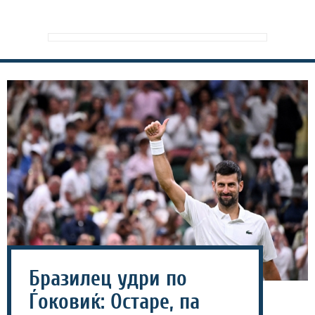
Бразилец удри по
Ѓоковиќ: Остаре, па