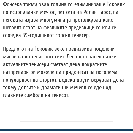
Фонсека токму оваа година го елиминираше Ѓоковиќ
по исцрпувачки меч од пет сета на Ролан Гарос, па
неговата изјава многумина ја протолкуваа како
шеговит осврт на физичките предизвици со кои се
соочува 39-годишниот српски тенисер.
Предлогот на Ѓоковиќ веќе предизвика поделени
мислења во тенискиот свет. Дел од поранешните и
актуелните тенисери сметаат дека пократките
натпревари би можеле да придонесат за поголема
популарност на спортот, додека други веруваат дека
токму долгите и драматични мечеви се еден од
главните симболи на тенисот.