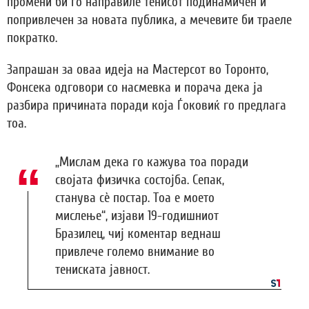
промени би го направиле тенисот подинамичен и
попривлечен за новата публика, а мечевите би траеле
пократко.
Запрашан за оваа идеја на Мастерсот во Торонто,
Фонсека одговори со насмевка и порача дека ја
разбира причината поради која Ѓоковиќ го предлага
тоа.
„Мислам дека го кажува тоа поради
својата физичка состојба. Сепак,
станува сè постар. Тоа е моето
мислење“, изјави 19-годишниот
Бразилец, чиј коментар веднаш
привлече големо внимание во
тениската јавност.