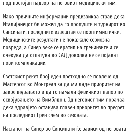
под постојан надзор на неговиот медицински тим.
Иако првичните информации предизвикаа страв дека
Италијанецот би можел да го пропушти и турнирот во
Синсинати, последните извештаи се пооптимистички.
Медицинските резултати не покажале сериозна
повреда, а Синер веќе се вратил на тренинзите и се
очекува да отпатува во САД доколку не се појават
нови компликации.
Светскиот рекет број еден претходно се повлече од
Мастерсот во Монтреал за да му даде приоритет на
закрепнувањето и да го намали физичкиот напор по
освојувањето на Вимблдон. Од неговиот тим порачаа
дека здравјето останува главен приоритет во пресрет
на последниот Грен слем во сезоната.
Настапот на Синер во Синсинати ќе зависи од неговата