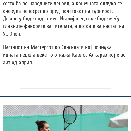
состојба во наредните денови, а конечната одлука се
очекува непосредно пред почетокот на турнирот.
Доколку биде подготвен, Италијанецот ќе биде меѓу
главните фаворити за титулата, а потоа и за настап на
УС Опен.
Настапот на Мастерсот во Синсинати кој почнува
идната недела веќе го откажа Карлос Алкараз кој е во
аут од април.