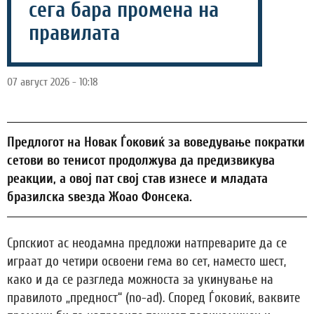
сега бара промена на
правилата
07 август 2026 - 10:18
Предлогот на Новак Ѓоковиќ за воведување пократки
сетови во тенисот продолжува да предизвикува
реакции, а овој пат свој став изнесе и младата
бразилска ѕвезда Жоао Фонсека.
Српскиот ас неодамна предложи натпреварите да се
играат до четири освоени гема во сет, наместо шест,
како и да се разгледа можноста за укинување на
правилото „предност“ (no-ad). Според Ѓоковиќ, ваквите