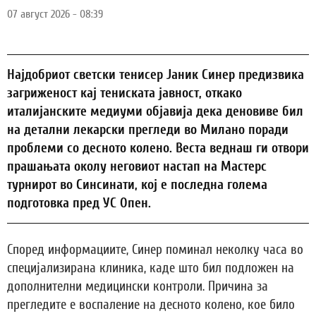
07 август 2026 - 08:39
Најдобриот светски тенисер Јаник Синер предизвика
загриженост кај тениската јавност, откако
италијанските медиуми објавија дека деновиве бил
на детални лекарски прегледи во Милано поради
проблеми со десното колено. Веста веднаш ги отвори
прашањата околу неговиот настап на Мастерс
турнирот во Синсинати, кој е последна голема
подготовка пред УС Опен.
Според информациите, Синер поминал неколку часа во
специјализирана клиника, каде што бил подложен на
дополнителни медицински контроли. Причина за
прегледите е воспаление на десното колено, кое било