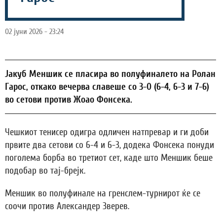
02 јуни 2026 - 23:24
Јакуб Меншик се пласира во полуфиналето на Ролан
Гарос, откако вечерва славеше со 3-0 (6-4, 6-3 и 7-6)
во сетови против Жоао Фонсека.
Чешкиот тенисер одигра одличен натпревар и ги доби
првите два сетови со 6-4 и 6-3, додека Фонсека понуди
поголема борба во третиот сет, каде што Меншик беше
подобар во тај-брејк.
Меншик во полуфинале на гренслем-турнирот ќе се
соочи против Александер Зверев.