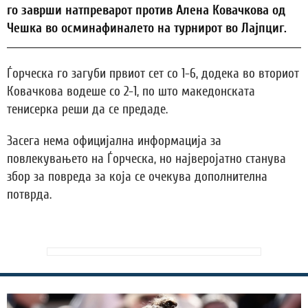
го заврши натпреварот против Алена Ковачкова од
Чешка во осминафиналето на турнирот во Лајпциг.
Ѓорческа го загуби првиот сет со 1-6, додека во вториот
Ковачкова водеше со 2-1, по што македонската
тенисерка реши да се предаде.
Засега нема официјална информација за
повлекувањето на Ѓорческа, но најверојатно станува
збор за повреда за која се очекува дополнителна
потврда.