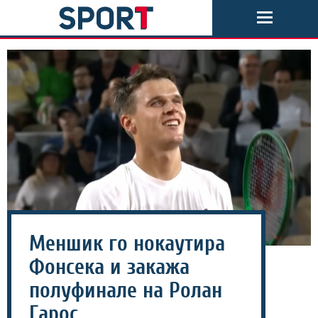
Меншик го нокаутира
Фонсека и закажа
полуфинале на Ролан
Гарос