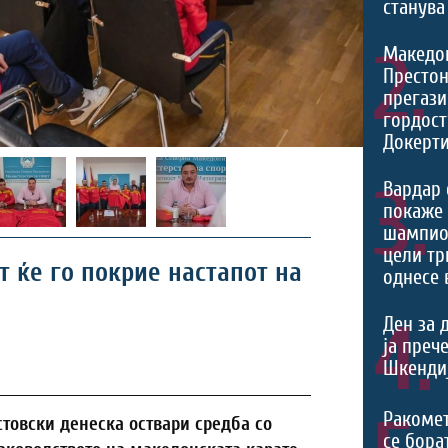
станува
2.
Македо
Престон
прегази
гордост
Докерти
3.
Вардар 
покаже 
шампио
цели тр
т ќе го покрие настапот на
однесе 
4.
Ден за 
ја преч
Шкендиј
Ракоме
стовски денеска оствари средба со
се борат