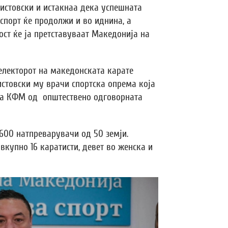
истовски и истакнаа дека успешната
 спорт ќе продолжи и во иднина, а
ост ќе ја претставуваат Македонија на
селекторот на македонската карате
истовски му врачи спортска опрема која
 на КФМ од општествено одговорната
 600 натпреварувачи од 50 земји.
вкупно 16 каратисти, девет во женска и