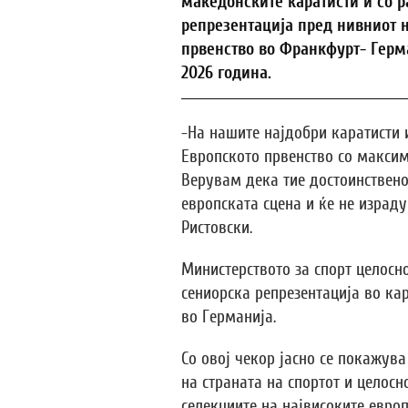
македонските каратисти и со р
репрезентација пред нивниот н
првенство во Франкфурт- Герма
2026 година.
-На нашите најдобри каратисти
Европското првенство со максим
Верувам дека тие достоинствено
европската сцена и ќе не израду
Ристовски.
Министерството за спорт целосн
сениорска репрезентација во кар
во Германија.
Со овој чекор јасно се покажув
на страната на спортот и целос
селекциите на највисоките евро