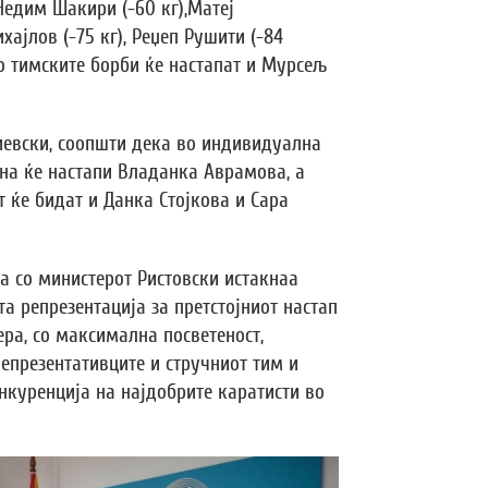
Недим Шакири (-60 кг),Матеј
хајлов (-75 кг), Реџеп Рушити (-84
 Во тимските борби ќе настапат и Мурсељ
риевски, соопшти дека во индивидуална
на ќе настапи Владанка Аврамова, а
т ќе бидат и Данка Стојкова и Сара
а со министерот Ристовски истакнаа
а репрезентација за претстојниот настап
ра, со максимална посветеност,
епрезентативците и стручниот тим и
нкуренција на најдобрите каратисти во