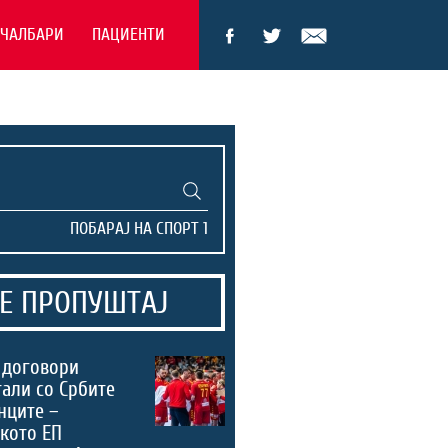
ЕЧАЛБАРИ
ПАЦИЕНТИ
Е ПРОПУШТАЈ
 договори
тали со Србите
нците –
кото ЕП