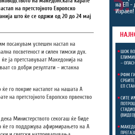
5.
аководството на македонската карате
на ЕП -
астап на претстојното Европско
Израел!
нија што ќе се одржи од 20 до 24 мај
НАЈН
 им посакувам успешен настап на
ална посветеност и силен тимски дух.
ШОК ВО
ЕЛИМИ
 ќе ја претставуваат Македонија на
– ОПАС
ваат со добри резултати – истакна
РФМ ГИ
СРБИТЕ
ЕП СТА
о ќе го покрие настапот на нашата А
ате на претстојното Европско првенство
СИТЕ И
ПОТРОШ
СТАДИО
(ВИДЕО
а дека Министерството секогаш ќе биде
но ќе го поддржува афирмирањето на А
МАКЕДО
ПРЕГАЗ
пски и светски натпреварувања.