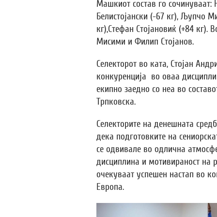
Машкиот состав го сочинуваат: 
Белистојански (-67 кг), Љупчо Ми
кг),Стефан Стојановиќ (+84 кг).
Мисими и Филип Стојанов.
Селекторот во ката, Стојан Анд
конкуренција во оваа дисципли
екипно заедно со неа во составо
Трпковска.
Селекторите на денешната средб
дека подготовките на сениорскат
се одвивале во одлична атмосфе
дисциплина и мотивираност на р
очекуваат успешен настап во ко
Европа.