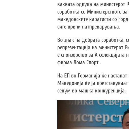
ваквата одлука на министерот Р
соработка со Министерството за
македонските каратисти со горд
сите врвни натпреварувања.
Во знак на добрата соработка, 
репрезентација на министерот Р
е спонзорство за А селекцијата
фирма Лома Спорт .
На ЕП во Германија ќе настапат
Македонија ќе ја претставуваат 
седум во машка конкуренција.