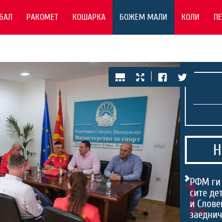
БАЛ
РАКОМЕТ
КОШАРКА
БОЖЕМ МАЛИ
КОЛИ
П
Н
1.
РФМ ги
сите де
и Слове
заеднич