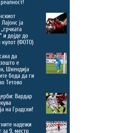
 реалност!
нскиот
 Лајонс ја
 „грчката
“ и дојде до
 купот (ФОТО)
сака да
зошто е
н, Шкендија
ите бода да ги
во Тетово
дерби: Вардар
екува
а на Градски!
тните надежи
 за 9. место