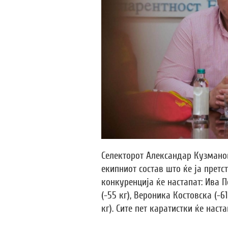
Селекторот Александар Кузмано
екипниот состав што ќе ја прет
конкуренција ќе настапат: Ива 
(-55 кг), Вероника Костовска (-6
кг). Сите пет каратистки ќе наст