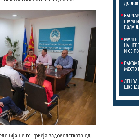
ДО ДОК
ВАРДАР
ШАМПИО
БОДА Д
МАЛЕР 
НА НЕР
И СЕ П
РАКОМЕ
МЕСТО 
ДЕН ЗА
ШКЕНДИ
донија не го криеја задоволството од