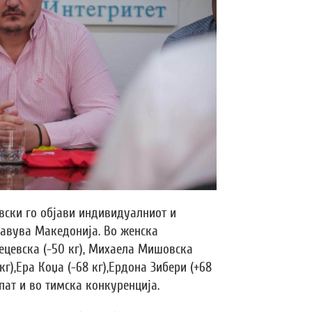
вски го објави индивидуалниот и
ставува Македонија. Во женска
Пецевска (-50 кг), Михаела Мишовска
1кг),Ера Коџа (-68 кг),Ердона Зибери (+68
апат и во тимска конкуренција.