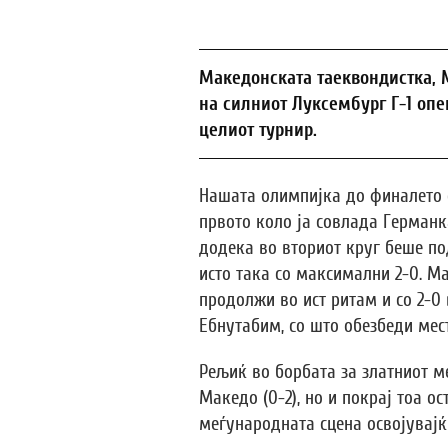
Македонската таеквондистка, 
на силниот Луксембург Г-1 опе
целиот турнир.
Нашата олимпијка до финалето с
првото коло ја совлада Германк
додека во вториот круг беше по
исто така со максимални 2-0. М
продолжи во ист ритам и со 2-0
Ебнутабим, со што обезбеди мес
Рељиќ во борбата за златниот м
Македо (0-2), но и покрај тоа о
меѓународната сцена освојувајќи