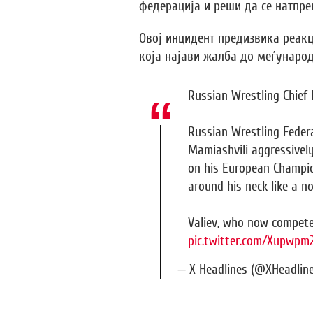
федерација и реши да се натпре
Овој инцидент предизвика реакц
која најави жалба до меѓународ
Russian Wrestling Chief
Russian Wrestling Federa
Mamiashvili aggressivel
on his European Champio
around his neck like a no
Valiev, who now compete
pic.twitter.com/Xupwpm
— X Headlines (@XHeadlin