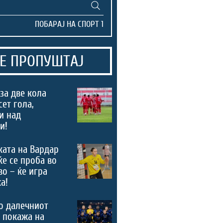
Е ПРОПУШТАЈ
за две кола
сет гола,
и над
и!
ата на Вардар
ќе се проба во
во – ќе игра
а!
о далечниот
 покажа на