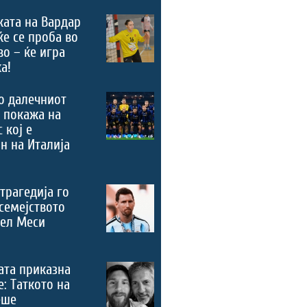
ата на Вардар
ќе се проба во
во – ќе игра
а!
о далечниот
 покажа на
 кој е
н на Италија
трагедија го
семејството
нел Меси
ата приказна
е: Таткото на
еше