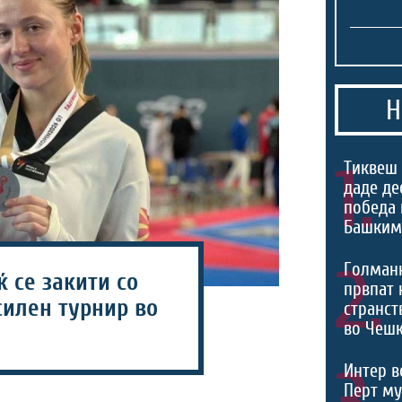
Н
1.
Тиквеш 
даде де
победа 
Башким
2.
Голманк
 се закити со
првпат 
силен турнир во
странст
во Чешк
Интер в
Перт му