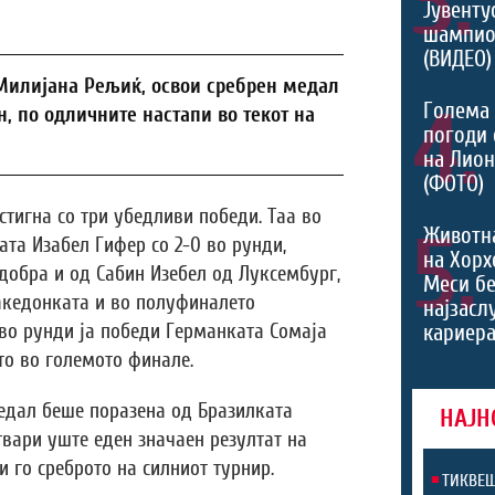
3.
Јувентус
шампио
(ВИДЕО)
Милијана Рељиќ, освои сребрен медал
4.
Голема 
н, по одличните настапи во текот на
погоди 
на Лио
(ФОТО)
тигна со три убедливи победи. Таа во
5.
Животн
ата Изабел Гифер со 2-0 во рунди,
на Хорх
добра и од Сабин Изебел од Луксембург,
Меси б
акедонката и во полуфиналето
најзасл
 во рунди ја победи Германката Сомаја
кариера
то во големото финале.
едал беше поразена од Бразилката
НАЈН
ствари уште еден значаен резултат на
 го среброто на силниот турнир.
ТИКВЕШ