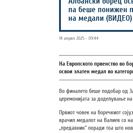
Албански борец осв
па беше понижен 
на медали (ВИДЕО)
14 април 2025 - 09:44
На Европското првенство во б
освои златен медал во категор
Во финалето беше подобар од За
церемонијата за доделување на 
Првиот човек на боречкиот соју
врачил медалот на Валиев со на
„предавник“ поради тоа што но