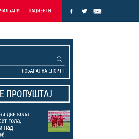
ЕЧАЛБАРИ
ПАЦИЕНТИ
Е ПРОПУШТАЈ
за две кола
сет гола,
и над
и!