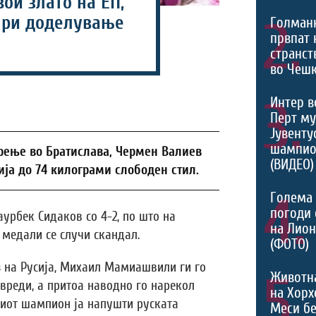
ои злато на ЕП,
при доделување
2.
Голманк
првпат 
странст
во Чешк
3.
Интер в
Перт му
Јувентус
шампио
орење во Братислава, Чермен Валиев
(ВИДЕО)
ија до 74 килограми слободен стил.
4.
Голема 
погоди 
урбек Сидаков со 4-2, по што на
на Лио
медали се случи скандал.
(ФОТО)
з на Русија, Михаил Мамиашвили ги го
5.
Животн
вреди, а притоа наводно го нарекол
на Хорх
виот шампион ја напушти руската
Меси б