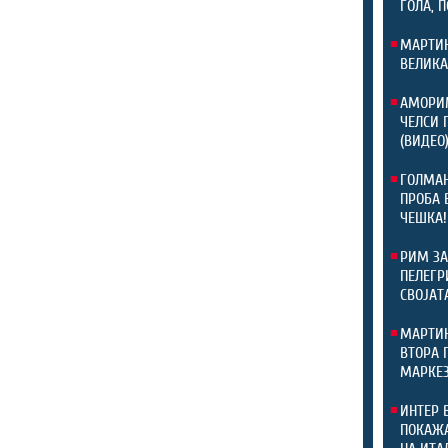
ГОЛА, 
МАРТИН
ВЕЛИКА
АМОРИМ
ЧЕЛСИ 
(ВИДЕО
ГОЛМАН
ПРОБА 
ЧЕШКА!
РИМ ЗА
ПЕЛЕГР
СВОЈАТ
МАРТИН
ВТОРА 
МАРКЕЗ
ИНТЕР 
ПОКАЖА