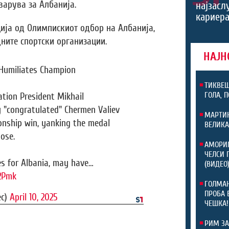
варува за Албанија.
најзасл
кариера
ија од Олимпискиот одбор на Албанија,
ните спортски организации.
НАЈН
 Humiliates Champion
ТИКВЕШ
ГОЛА, 
tion President Mikhail
y "congratulated" Chermen Valiev
МАРТИН
nship win, yanking the medal
ВЕЛИКА
ose.
АМОРИМ
ЧЕЛСИ 
s for Albania, may have…
(ВИДЕО
2Pmk
ГОЛМАН
ПРОБА 
ec)
April 10, 2025
ЧЕШКА!
РИМ ЗА