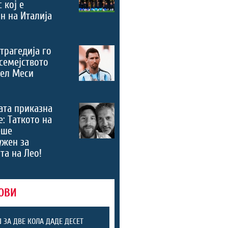
 кој е
н на Италија
трагедија го
семејството
нел Меси
ата приказна
е: Таткото на
еше
ужен за
та на Лео!
ОВИ
 ЗА ДВЕ КОЛА ДАДЕ ДЕСЕТ