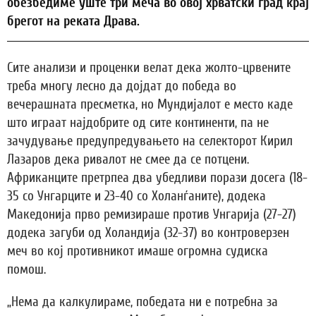
обезбедиме уште три меча во овој хрватски град крај
брегот на реката Драва.
Сите анализи и проценки велат дека жолто-црвените
треба многу лесно да дојдат до победа во
вечерашната пресметка, но Мундијалот е место каде
што играат најдобрите од сите континенти, па не
зачудување предупредувањето на селекторот Кирил
Лазаров дека ривалот не смее да се потцени.
Африканците претрпеа два убедливи порази досега (18-
35 со Унгарците и 23-40 со Холанѓаните), додека
Македонија прво ремизираше против Унгарија (27-27)
додека загуби од Холандија (32-37) во контроверзен
меч во кој противникот имаше огромна судиска
помош.
„Нема да калкулираме, победата ни е потребна за