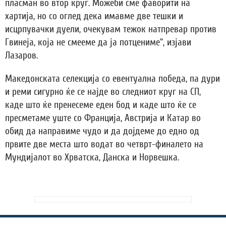
пласман во втор круг. Можеби сме фаворити на
хартија, но со оглед дека имавме две тешки и
исцрпувачки дуели, очекувам тежок натпревар против
Гвинеја, која не смееме да ја потцениме“, изјави
Лазаров.
Македонската селекција со евентуална победа, па дури
и реми сигурно ќе се најде во следниот круг на СП,
каде што ќе пренесеме еден бод и каде што ќе се
пресметаме уште со Франција, Австрија и Катар во
обид да направиме чудо и да дојдеме до едно од
првите две места што водат во четврт-финалето на
Мундијалот во Хрватска, Данска и Норвешка.