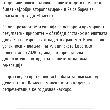
со два или повеќе разлика, нашите кадети немаше да
бидат најдобри второпласирани и ќе се бореа за
пласман од 17. до 24. место.
Со овој резултат Македонија го оствари и примарниот
резултатски приоритет – обезбеди опстанок во елитната
дивизија на европскиот кадетски ракомет. Воедно, овој
успех носи и пласман на младинското Европско
првенство во 2028 година, што претставува
дополнителна потврда за квалитетот на оваа
генерација.
Својот следен противник во борбата за пласман од
деветтото до 16. место, македонската кадетска
репрезентација ќе го дознае наскоро.