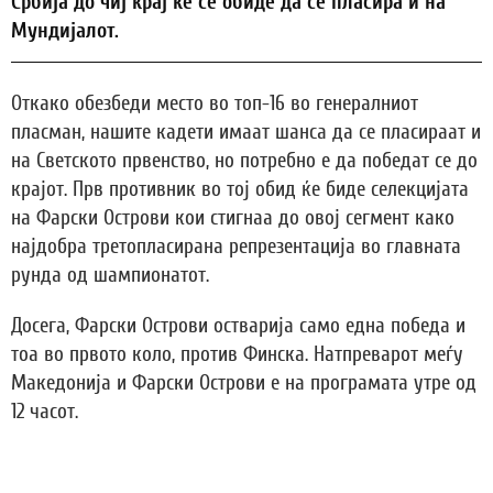
Србија до чиј крај ќе се обиде да се пласира и на
Мундијалот.
Откако обезбеди место во топ-16 во генералниот
пласман, нашите кадети имаат шанса да се пласираат и
на Светското првенство, но потребно е да победат се до
крајот. Прв противник во тој обид ќе биде селекцијата
на Фарски Острови кои стигнаа до овој сегмент како
најдобра третопласирана репрезентација во главната
рунда од шампионатот.
Досега, Фарски Острови остварија само една победа и
тоа во првото коло, против Финска. Натпреварот меѓу
Македонија и Фарски Острови е на програмата утре од
12 часот.