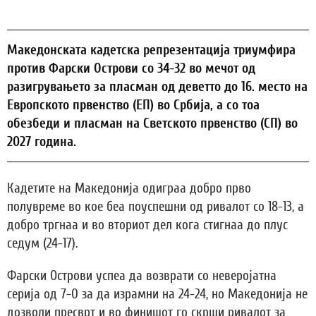
Македонската кадетска репрезентација триумфира
против Фарски Острови со 34-32 во мечот од
разигрувањето за пласман од деветто до 16. место на
Европското првенство (ЕП) во Србија, а со тоа
обезбеди и пласман на Светското првенство (СП) во
2027 година.
Кадетите на Македонија одиграа добро прво
полувреме во кое беа поуспешни од ривалот со 18-13, а
добро тргнаа и во вториот дел кога стигнаа до плус
седум (24-17).
Фарски Острови успеа да возврати со неверојатна
серија од 7-0 за да израмни на 24-24, но Македонија не
дозволи пресврт и во финишот го скрши ривалот за