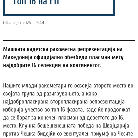
Топ 16 на ЕП
04 август 2026 - 19:44
Машката кадетска ракометна репрезентација на
Македонија официјално обезбеди пласман меѓу
најдобрите 16 селекции на континентот.
Нашите млади ракометари го освоија второто место во
својата група од разигрувањето, а како
најдобропласирана второпласирана репрезентација
изборија учество во топ 16 фазата, каде ќе продолжат
да се борат за конечен пласман од деветтото до 16.
место. Клучна беше денешната победа на Швајцарија
против Чешка бидејќи со евентуален триумф на Чесите