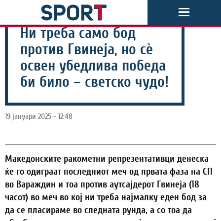
Ни треба само бод
против Гвинеја, но сѐ
освен убедлива победа
би било – светско чудо!
19 јануари 2025 - 12:48
Македонските ракометни репрезентативци денеска
ќе го одиграат последниот меч од првата фаза на СП
во Вараждин и тоа против аутсајдерот Гвинеја (18
часот) во меч во кој ни треба најмалку еден бод за
да се пласираме во следната рунда, а со тоа да