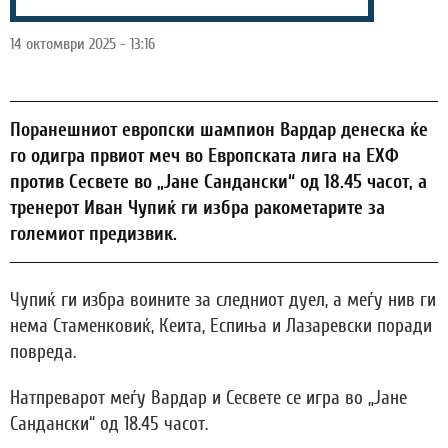
14 октомври 2025 - 13:16
Поранешниот европски шампион Вардар денеска ќе
го одигра првиот меч во Европската лига на ЕХФ
против Сесвете во „Јане Сандански“ од 18.45 часот, а
тренерот Иван Чупиќ ги избра ракометарите за
големиот предизвик.
Чупиќ ги избра воините за следниот дуел, а меѓу нив ги
нема Стаменковиќ, Кеита, Еспиња и Лазаревски поради
повреда.
Натпреварот меѓу Вардар и Сесвете се игра во „Јане
Сандански“ од 18.45 часот.