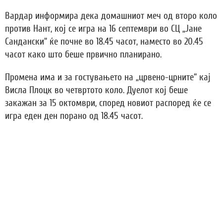
Вардар информира дека домашниот меч од второ коло
против Нант, кој се игра на 16 септември во СЦ „Јане
Сандански“ ќе почне во 18.45 часот, наместо во 20.45
часот како што беше првично планирано.
Промена има и за гостувањето на „црвено-црните“ кај
Висла Плоцк во четвртото коло. Дуелот кој беше
закажан за 15 октомври, според новиот распоред ќе се
игра еден ден порано од 18.45 часот.