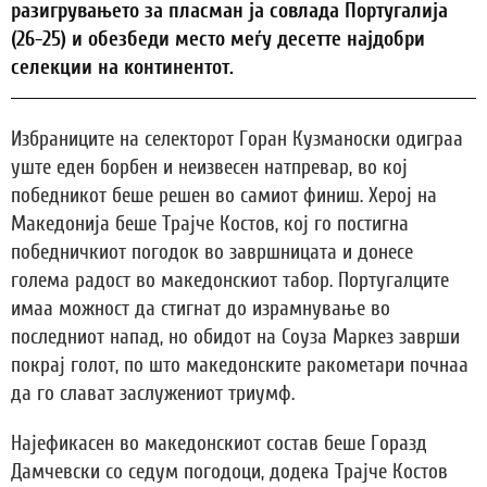
разигрувањето за пласман ја совлада Португалија
(26-25) и обезбеди место меѓу десетте најдобри
селекции на континентот.
Избраниците на селекторот Горан Кузманоски одиграа
уште еден борбен и неизвесен натпревар, во кој
победникот беше решен во самиот финиш. Херој на
Македонија беше Трајче Костов, кој го постигна
победничкиот погодок во завршницата и донесе
голема радост во македонскиот табор. Португалците
имаа можност да стигнат до израмнување во
последниот напад, но обидот на Соуза Маркез заврши
покрај голот, по што македонските ракометари почнаа
да го слават заслужениот триумф.
Најефикасен во македонскиот состав беше Горазд
Дамчевски со седум погодоци, додека Трајче Костов