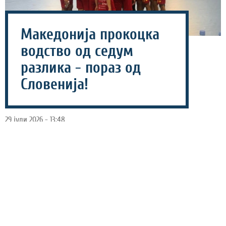
Македонија прокоцка
водство од седум
разлика - пораз од
Словенија!
29 јули 2026 - 13:48
Ракометната репрезентација на Македонија до 18
години со пораз од Словенија го почна настапот на
Европското првенство кое се одржува во Белград,
Србија. Загубивме со 30-33, иако неколкупати
водевме и со седум голови разлика.