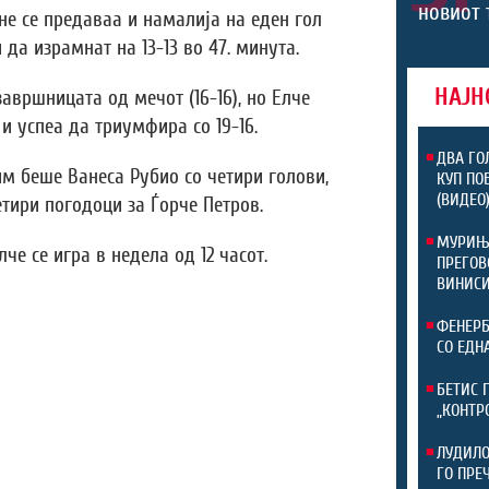
новиот 
не се предаваа и намалија на еден гол
 и да израмнат на 13-13 во 47. минута.
НАЈН
авршницата од мечот (16-16), но Елче
 и успеа да триумфира со 19-16.
ДВА ГО
м беше Ванеса Рубио со четири голови,
КУП ПО
(ВИДЕО
тири погодоци за Ѓорче Петров.
МУРИЊО
че се игра в недела од 12 часот.
ПРЕГОВ
ВИНИСИ
ФЕНЕРБ
СО ЕДН
БЕТИС 
„КОНТР
ЛУДИЛО
ГО ПРЕ