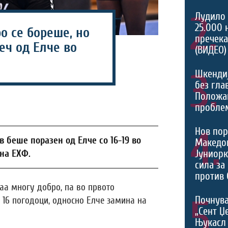
2.
Лудило 
25.000 
о се бореше, но
пречека
еч од Елче во
(ВИДЕО)
3.
Шкенди
без гла
Положа
проблем
4.
Нов пор
 беше поразен од Елче со 16-19 во
Македон
Јуниорк
 на ЕХФ.
сила за
против 
аа многу добро, па во првото
5.
Почнува
16 погодоци, односно Елче замина на
„Сент Џ
Њукасл 