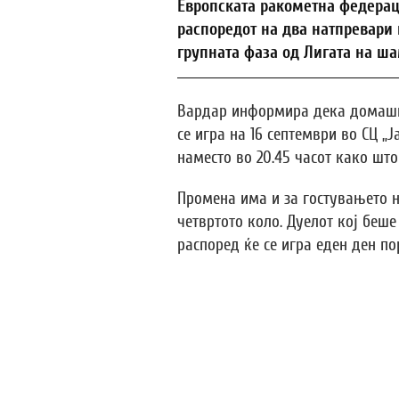
Европската ракометна федерац
распоредот на два натпревари
групната фаза од Лигата на ш
Вардар информира дека домашни
се игра на 16 септември во СЦ „Ј
наместо во 20.45 часот како шт
Промена има и за гостувањето н
четвртото коло. Дуелот кој беше
распоред ќе се игра еден ден пор