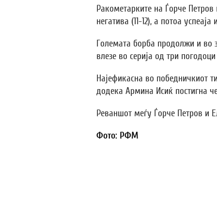
Ракометарките на Ѓорче Петров 
негатива (11-12), а потоа успеаја
Големата борба продолжи и во з
влезе во серија од три погодоци
Најефикасна во победничкиот ти
додека Армина Исиќ постигна че
Реваншот меѓу Ѓорче Петров и Ел
Фото: РФМ