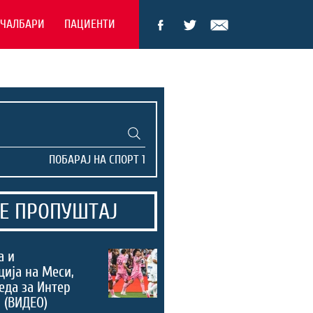
ЕЧАЛБАРИ
ПАЦИЕНТИ
Е ПРОПУШТАЈ
а и
ција на Меси,
еда за Интер
 (ВИДЕО)