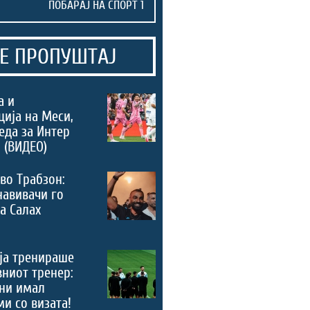
Е ПРОПУШТАЈ
а и
ција на Меси,
еда за Интер
 (ВИДЕО)
во Трабзон:
навивачи го
а Салах
ја тренираше
вниот тренер:
ни имал
и со визата!