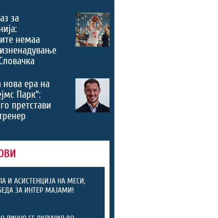
аз за
ија:
ите немаа
 изненадување
Словачка
 нова ера на
ејмс Парк“:
го претстави
тренер
ОВИ
ЛА И АСИСТЕНЦИЈА НА МЕСИ,
БЕДА ЗА ИНТЕР МАЈАМИ!
)