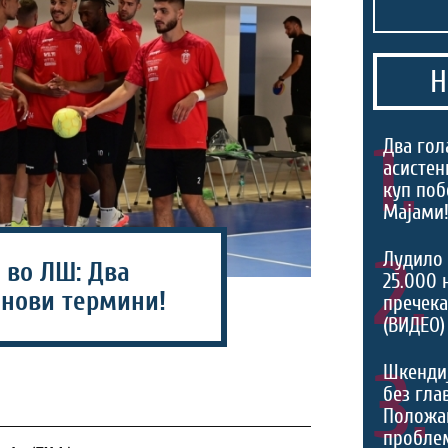
Н
1.
Два гол
асистен
куп поб
Мајами!
2.
Лудило 
 во ЛШ: Два
25.000 
 нови термини!
пречека
(ВИДЕО)
3.
Шкенди
без гла
Положа
проблем