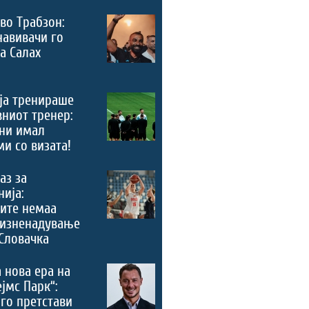
во Трабзон:
навивачи го
а Салах
ја тренираше
вниот тренер:
ни имал
и со визата!
аз за
ија:
ите немаа
 изненадување
Словачка
 нова ера на
ејмс Парк“:
го претстави