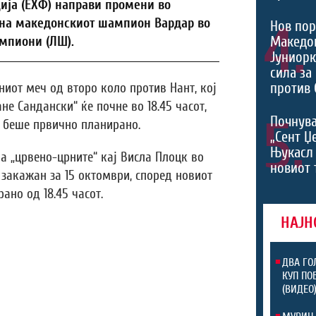
ија (ЕХФ) направи промени во
 на македонскиот шампион Вардар во
4.
Нов пор
Македон
ампиони (ЛШ).
Јуниорк
сила за
против 
от меч од второ коло против Нант, кој
ане Сандански“ ќе почне во 18.45 часот,
5.
Почнува
о беше првично планирано.
„Сент Џ
Њукасл 
а „црвено-црните“ кај Висла Плоцк во
новиот 
 закажан за 15 октомври, според новиот
ано од 18.45 часот.
НАЈН
ДВА ГО
КУП ПО
(ВИДЕО