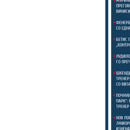
МУРИЊО
ПРЕГОВ
ВИНИСИ
ФЕНЕРБ
СО ЕДН
БЕТИС 
„КОНТР
ЛУДИЛО
ГО ПРЕ
ШКЕНДИ
ТРЕНЕР
СО ВИЗ
ПОЧНУВ
ПАРК“:
ТРЕНЕР
НОВ ПО
ЈУНИОР
ИЗНЕНА