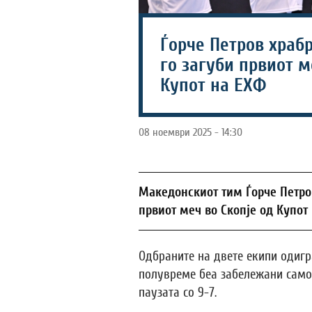
Ѓорче Петров храбр
го загуби првиот м
Купот на ЕХФ
08 ноември 2025 - 14:30
Македонскиот тим Ѓорче Петров
првиот меч во Скопје од Купот
Одбраните на двете екипи одигр
полувреме беа забележани само 
паузата со 9-7.