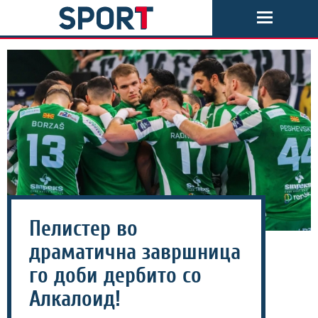
Пелистер во
драматична завршница
го доби дербито со
Алкалоид!