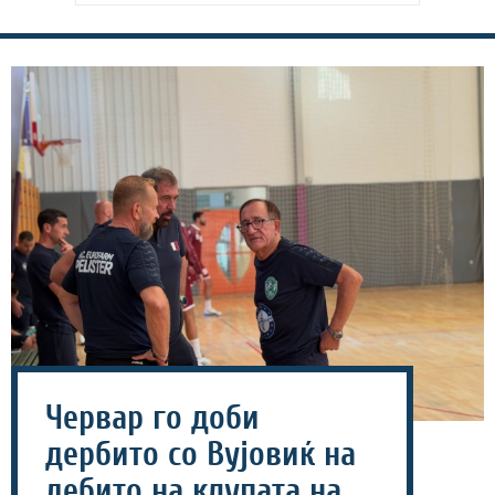
Червар го доби
дербито со Вујовиќ на
дебито на клупата на