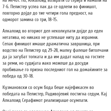
на мечот. Но, Алкалоид возврати со серија и намали на
7-6. Пелистер успеа пак да се одлепи во финишот,
повторно дојде до тие четири гола предност, на
одморот замина со три, 18-15.
Алкалоид во вториот дел неколкупати дојде до еден
негатива, но никако не успеваше ниту да израмни.
Сепак финишот имаше драматична завршница, при
водство на Пелистер од 29-28, малку фалеше битолчани
да ја загубат топката и да им дадат напад на гостите
за реми, но судијата иако можеше да досуди
пробивање го призна последниот гол на домаќините за
победа од 30-18.
Кузмановски со осум бода беше најефикасен во
победата на Пелистер, Радивојевиќ постигна седум. Кај
Алкалоид Серафимот реализираше осумпати.