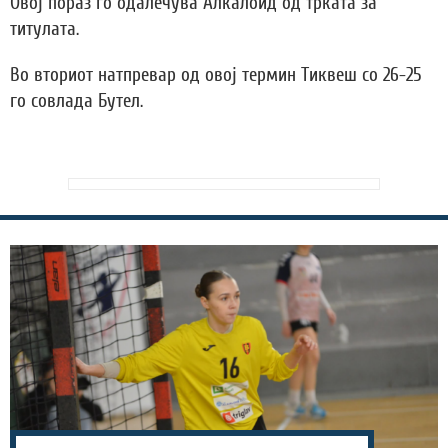
Овој пораз го одалечува Алкалоид од трката за
титулата.
Во вториот натпревар од овој термин Тиквеш со 26-25
го совлада Бутел.