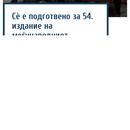
Сѐ е подготвено за 54.
издание на
меѓународниот
ракометен турнир во
Струга
07 август 2026 - 16:13
Денеска беше одржана прес-конференција по повод
54. издание на традиционалниот меѓународен
ракометен турнир „Струга 2026“ кој ќе се одржи од 12
до 15 август на отвореното игралиште „Горан Попоски
– Бабец“ во Струга.