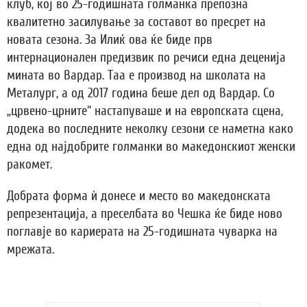
клуб, кој во 25-годишната голманка препозна
квалитетно засилување за составот во пресрет на
новата сезона. За Илиќ ова ќе биде прв
интернационален предизвик по речиси една деценија
мината во Вардар. Таа е производ на школата на
Металург, а од 2017 година беше дел од Вардар. Со
„црвено-црните“ настапуваше и на европската сцена,
додека во последните неколку сезони се наметна како
една од најдобрите голманки во македонскиот женски
ракомет.
Добрата форма ѝ донесе и место во македонската
репрезентација, а преселбата во Чешка ќе биде ново
поглавје во кариерата на 25-годишната чуварка на
мрежата.