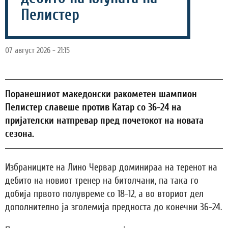
Пелистер
07 август 2026 - 21:15
Поранешниот македонски ракометен шампион
Пелистер славеше против Катар со 36-24 на
пријателски натпревар пред почетокот на новата
сезона.
Избраниците на Лино Червар доминираа на теренот на
дебито на новиот тренер на битолчани, па така го
добија првото полувреме со 18-12, а во вториот дел
дополнително ја зголемија предноста до конечни 36-24.