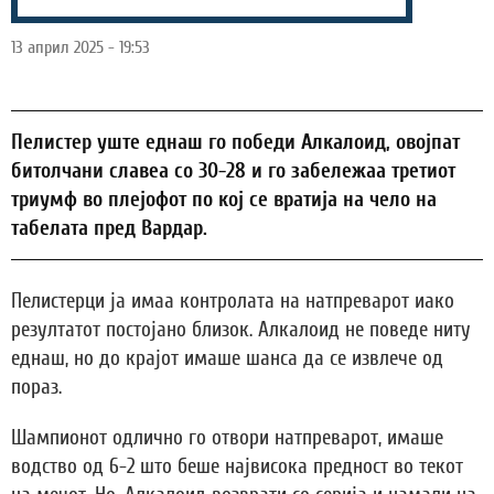
13 април 2025 - 19:53
Пелистер уште еднаш го победи Алкалоид, овојпат
битолчани славеа со 30-28 и го забележаа третиот
триумф во плејофот по кој се вратија на чело на
табелата пред Вардар.
Пелистерци ја имаа контролата на натпреварот иако
резултатот постојано близок. Алкалоид не поведе ниту
еднаш, но до крајот имаше шанса да се извлече од
пораз.
Шампионот одлично го отвори натпреварот, имаше
водство од 6-2 што беше највисока предност во текот