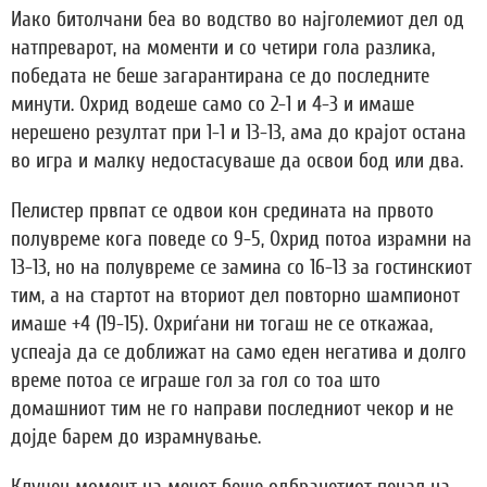
Иако битолчани беа во водство во најголемиот дел од
натпреварот, на моменти и со четири гола разлика,
победата не беше загарантирана се до последните
минути. Охрид водеше само со 2-1 и 4-3 и имаше
нерешено резултат при 1-1 и 13-13, ама до крајот остана
во игра и малку недостасуваше да освои бод или два.
Пелистер првпат се одвои кон средината на првото
полувреме кога поведе со 9-5, Охрид потоа израмни на
13-13, но на полувреме се замина со 16-13 за гостинскиот
тим, а на стартот на вториот дел повторно шампионот
имаше +4 (19-15). Охриѓани ни тогаш не се откажаа,
успеаја да се доближат на само еден негатива и долго
време потоа се играше гол за гол со тоа што
домашниот тим не го направи последниот чекор и не
дојде барем до израмнување.