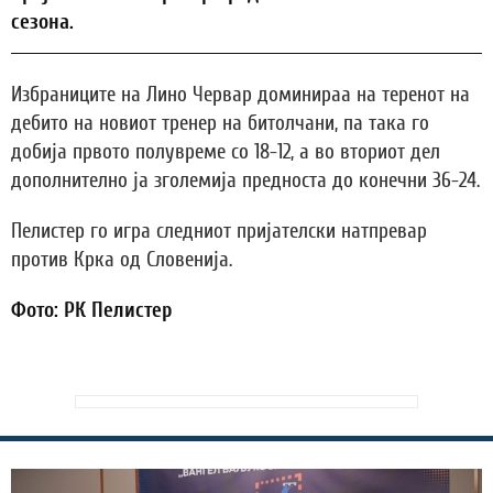
сезона.
Избраниците на Лино Червар доминираа на теренот на
дебито на новиот тренер на битолчани, па така го
добија првото полувреме со 18-12, а во вториот дел
дополнително ја зголемија предноста до конечни 36-24.
Пелистер го игра следниот пријателски натпревар
против Крка од Словенија.
Фото: РК Пелистер