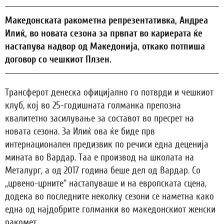
Македонската ракометна репрезентативка, Андреа
Илиќ, во новата сезона за првпат во кариерата ќе
настапува надвор од Македонија, откако потпиша
договор со чешкиот Плзен.
Трансферот денеска официјално го потврди и чешкиот
клуб, кој во 25-годишната голманка препозна
квалитетно засилување за составот во пресрет на
новата сезона. За Илиќ ова ќе биде прв
интернационален предизвик по речиси една деценија
мината во Вардар. Таа е производ на школата на
Металург, а од 2017 година беше дел од Вардар. Со
„црвено-црните“ настапуваше и на европската сцена,
додека во последните неколку сезони се наметна како
една од најдобрите голманки во македонскиот женски
ракомет.