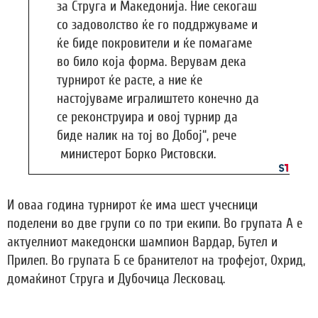
за Струга и Македонија. Ние секогаш
со задоволство ќе го поддржуваме и
ќе биде покровители и ќе помагаме
во било која форма. Верувам дека
турнирот ќе расте, а ние ќе
настојуваме игралиштето конечно да
се реконструира и овој турнир да
биде налик на тој во Добој“, рече
министерот Борко Ристовски.
И оваа година турнирот ќе има шест учесници
поделени во две групи со по три екипи. Во групата А е
актуелниот македонски шампион Вардар, Бутел и
Прилеп. Во групата Б се бранителот на трофејот, Охрид,
домаќинот Струга и Дубочица Лесковац.