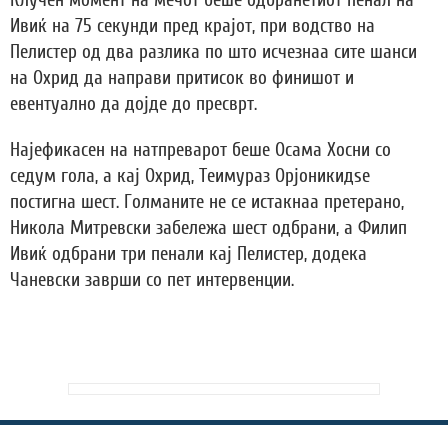
Клучен момент на мечот беше одбранетиот пенал на
Ивиќ на 75 секунди пред крајот, при водство на
Пелистер од два разлика по што исчезнаа сите шанси
на Охрид да направи притисок во финишот и
евентуално да дојде до пресврт.
Најефикасен на натпреварот беше Осама Хосни со
седум гола, а кај Охрид, Теимураз Орјоникидѕе
постигна шест. Голманите не се истакнаа претерано,
Никола Митревски забележа шест одбрани, а Филип
Ивиќ одбрани три пенали кај Пелистер, додека
Чаневски заврши со пет интервенции.