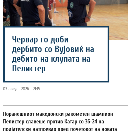
Червар го доби
дербито со Вујовиќ на
дебито на клупата на
Пелистер
07 август 2026 - 21:15
Поранешниот македонски ракометен шампион
Пелистер славеше против Катар со 36-24 на
пријателски натпревар пред почетокот на новата