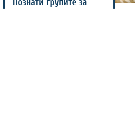
Познати групите за
меѓународниот
ракометен турнир во
Струга
06 август 2026 - 17:35
Меѓународниот ракометен турнир „Струга 2026“ ќе се
одржи во период од 12 до 15 август, а организаторите
на традиционалното натпреварување ќе соопштија
групите.
Во групата А ќе настапат македонскиот шампион
Вардар, Бутел и Прилеп, додека во групата Б се Охрид,