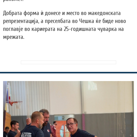
Добрата форма ѝ донесе и место во македонската
репрезентација, а преселбата во Чешка ќе биде ново
поглавје во кариерата на 25-годишната чуварка на
мрежата.