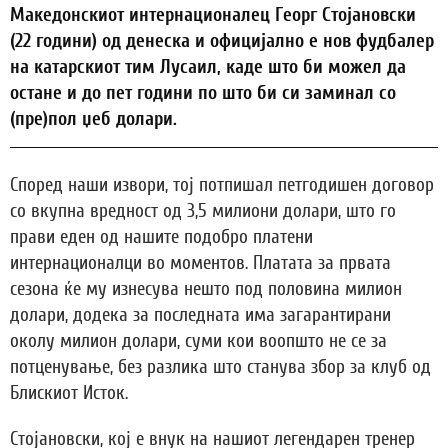
Македонскиот интернационалец Георг Стојановски
(22 години) од денеска и официјално е нов фудбалер
на катарскиот тим Лусаил, каде што би можел да
остане и до пет години по што би си заминал со
(пре)пол џеб долари.
Според наши извори, тој потпишал петгодишен договор
со вкупна вредност од 3,5 милиони долари, што го
прави еден од нашите подобро платени
интернационалци во моментов. Платата за првата
сезона ќе му изнесува нешто под половина милион
долари, додека за последната има загарантирани
околу милион долари, суми кои воопшто не се за
потценување, без разлика што станува збор за клуб од
Блискиот Исток.
Стојановски, кој е внук на нашиот легендарен тренер