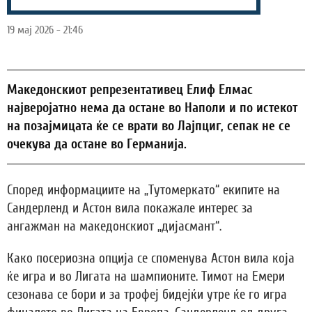
19 мај 2026 - 21:46
Македонскиот репрезентативец Елиф Елмас
најверојатно нема да остане во Наполи и по истекот
на позајмицата ќе се врати во Лајпциг, сепак не се
очекува да остане во Германија.
Според информациите на „Тутомеркато“ екипите на
Сандерленд и Астон вила покажале интерес за
ангажман на македонскиот „дијасмант“.
Како посериозна опција се споменува Астон вила која
ќе игра и во Лигата на шампионите. Тимот на Емери
сезонава се бори и за трофеј бидејќи утре ќе го игра