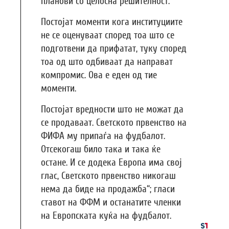
планови со целосна решителност.
Постојат моменти кога институциите
не се оценуваат според тоа што се
подготвени да прифатат, туку според
тоа од што одбиваат да направат
компромис. Ова е еден од тие
моменти.
Постојат вредности што не можат да
се продаваат. Светското првенство на
ФИФА му припаѓа на фудбалот.
Отсекогаш било така и така ќе
остане. И се додека Европа има свој
глас, Светското првенство никогаш
нема да биде на продажба“; гласи
ставот на ФФМ и останатите членки
на Европската куќа на фудбалот.