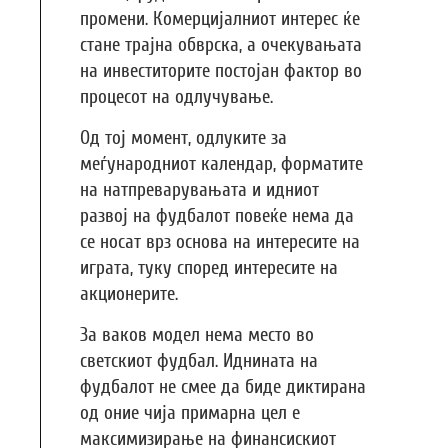
промени. Комерцијалниот интерес ќе
стане трајна обврска, а очекувањата
на инвеститорите постојан фактор во
процесот на одлучување.
Од тој момент, одлуките за
меѓународниот календар, форматите
на натпреварувањата и идниот
развој на фудбалот повеќе нема да
се носат врз основа на интересите на
играта, туку според интересите на
акционерите.
За ваков модел нема место во
светскиот фудбал. Иднината на
фудбалот не смее да биде диктирана
од оние чија примарна цел е
максимизирање на финансискиот