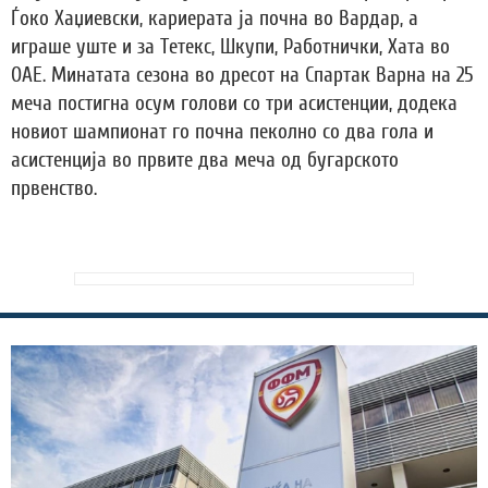
Ѓоко Хаџиевски, кариерата ја почна во Вардар, а
играше уште и за Тетекс, Шкупи, Работнички, Хата во
ОАЕ. Минатата сезона во дресот на Спартак Варна на 25
меча постигна осум голови со три асистенции, додека
новиот шампионат го почна пеколно со два гола и
асистенција во првите два меча од бугарското
првенство.