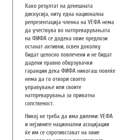
Како резултат на денешната
дискусија, ниту една национална
репрезентација членка на УЕФА нема
да учествува во натпреварувањата
на ФИФА се додека овие предлози
останат активни, освен доколку
бидат целосно повлечени и не бидат
дадени правно обврзувачки
гаранции дека ФИФА никогаш повеќе
нема да го отвори своето
управување или своите
натпреварувања за приватна
сопственост.
Никој не треба да има дилеми: УЕФА
и нејзините национални асоцијации
ќе им се спротивстават на овие