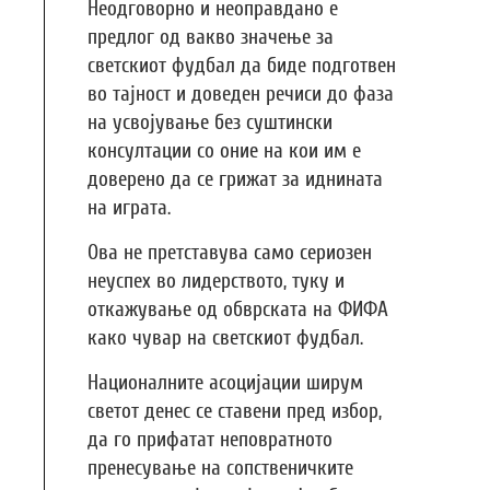
Неодговорно и неоправдано е
предлог од вакво значење за
светскиот фудбал да биде подготвен
во тајност и доведен речиси до фаза
на усвојување без суштински
консултации со оние на кои им е
доверено да се грижат за иднината
на играта.
Ова не претставува само сериозен
неуспех во лидерството, туку и
откажување од обврската на ФИФА
како чувар на светскиот фудбал.
Националните асоцијации ширум
светот денес се ставени пред избор,
да го прифатат неповратното
пренесување на сопственичките