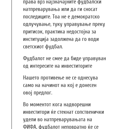
права врз најзначајните фудбалски
натпреварувања или да ги сносат
последиците. Тоа не е демократско
одлучување, туку управување преку
притисок, практика недостојна за
институција задолжена да го води
светскиот фудбал.
Фудбалот не смее да биде управуван
од интересите на инвеститорите
Нашето противење не се однесува
само на начинот на кој е донесен
овој предлог.
Во моментот кога надворешни
инвеститори ќе стекнат сопственички
удели во натпреварувањата на
ФИФА, фудбалот неповратно ќе се