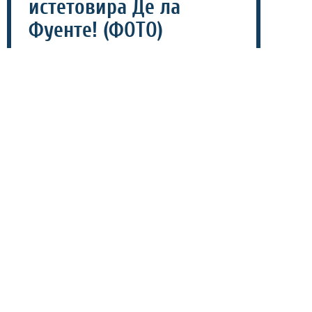
истетовира Де ла
Фуенте! (ФОТО)
28 јули 2026 - 19:26
Шпанскиот репрезентативец Марк Кукуреља го
истетовира ликот на селекторот Луис Де Ла Фуенте
по освоената титула на Светското првенство (СП), а
потоа покажа на кој дел од телото се наоѓа
тетоважата.
Кукуреља објави фотографија на социјалните мрежи и
покажа како изгледа тетоважата која ја ветуваше уште
пред стартот на Мундијалот.