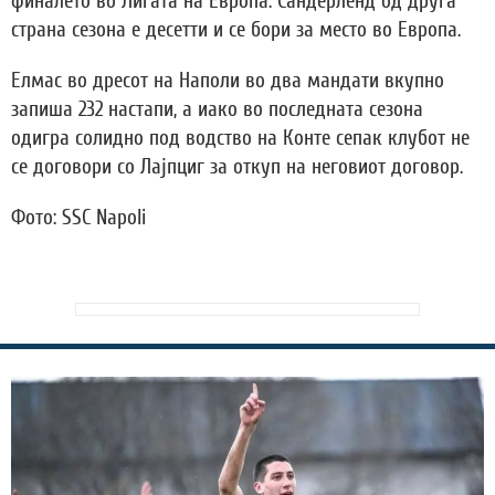
финалето во Лигата на Европа. Сандерленд од друга
страна сезона е десетти и се бори за место во Европа.
Елмас во дресот на Наполи во два мандати вкупно
запиша 232 настапи, а иако во последната сезона
одигра солидно под водство на Конте сепак клубот не
се договори со Лајпциг за откуп на неговиот договор.
Фото: SSC Napoli