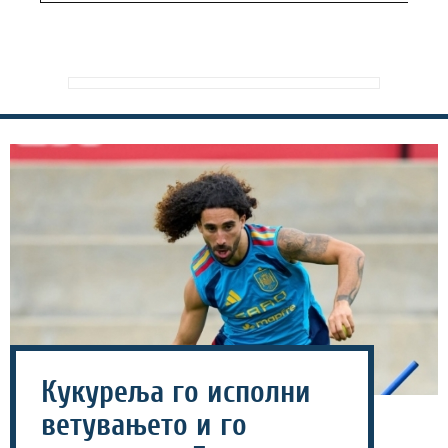
Кукуреља го исполни
ветувањето и го