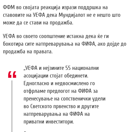
ФФМ во својата реакција изрази поддршка на
ставовите на УЕФА дека Мундијалот не е нешто што
може да се стави на продажба.
УЕФА во своето соопштение истакна дека ќе ги
бокотира сите натпреварувања на ФИФА, ако дојде до
продажба на правата.
„УЕФА и нејзините 55 национални
асоцијации стојат обединети.
Едногласно и недвосмислено го
отфрламе предлогот на ФИФА за
пренесување на сопственички удели
во Светското првенство и другите
натпреварувања на ФИФА на
приватни инвеститори.