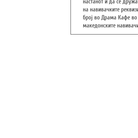
настанот и да се дружа
на навивачките реквиз
број во Драма Кафе во 
македонските навивачи