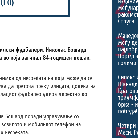
2.
издание
ДЕО)
меѓуна
ракомет
Струга
3.
Македо
меѓу де
најдобр
зилски фудбалери, Николас Бошард
Португа
а во која загинал 84-годишен пешак.
голема 
4.
Силекс 
нимка од несреќата на која може да се
Шкендиј
ва да претрча преку улицата, додека на
Кратовц
 младиот фудбалер удира директно во
триумф
брка - 
победа!
тив Бошард поради управување со
а возилото и мобилниот телефон на
5.
Четири 
Меси, Р
о несреќата.