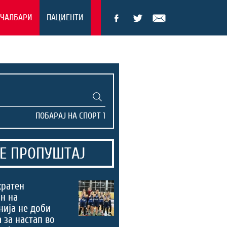
ЕЧАЛБАРИ
ПАЦИЕНТИ
Е ПРОПУШТАЈ
кратен
н на
ија не доби
 за настап во