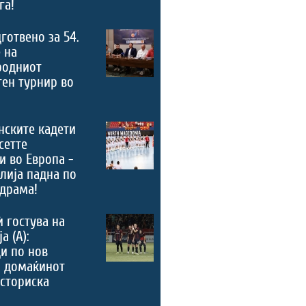
га!
дготвено за 54.
 на
родниот
ен турнир во
нските кадети
сетте
и во Европа -
лија падна по
драма!
ѝ гостува на
а (А):
и по нов
, домаќинот
историска