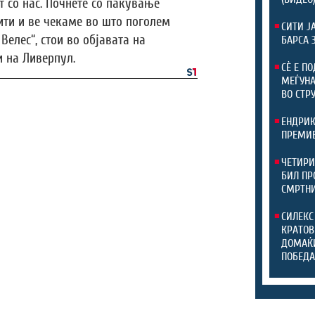
т со нас. Почнете со пакување
ити и ве чекаме во што поголем
СИТИ Ј
Велес“, стои во објавата на
БАРСА 
 на Ливерпул.
СЀ Е П
МЕЃУНА
ВО СТР
ЕНДРИК
ПРЕМИЕ
ЧЕТИРИ
БИЛ ПР
СМРТНИ
СИЛЕКС
КРАТОВ
ДОМАЌИ
ПОБЕДА