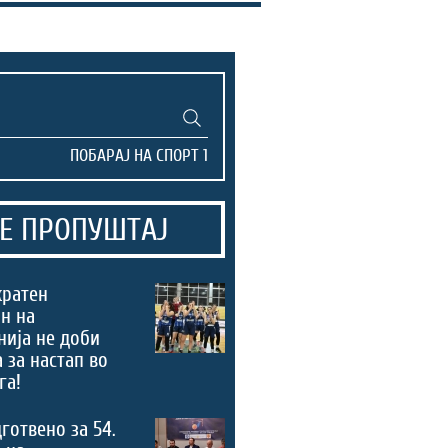
Е ПРОПУШТАЈ
кратен
н на
ија не доби
 за настап во
га!
дготвено за 54.