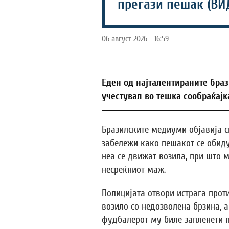
прегази пешак (ВИ
06 август 2026 - 16:59
Еден од најталентираните бра
учестувал во тешка сообраќајк
Бразилските медиуми објавија с
забележи како пешакот се обиду
неа се движат возила, при што
несреќниот маж.
Полицијата отвори истрага про
возило со недозволена брзина, 
фудбалерот му биле запленети п