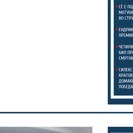
СЀ Е П
МЕЃУНА
ВО СТР
ЕНДРИК
ПРЕМИЕ
ЧЕТИРИ
БИЛ ПР
СМРТНИ
СИЛЕКС
КРАТОВ
ДОМАЌИ
ПОБЕДА