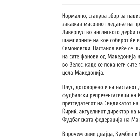
Нормално, станува збор за нави
закажаа масовно гледање на пр
Ливерпул во англиското дерби с
шампионите на кое собирот ќе 
Симоновски. Настанов веќе се ш
на сите фанови од Македонија н
во Велес, каде се поканети сите
цела Македонија.
Плус, договорено е на настанот
фудбалски репрезентативци на 
претседателот на Синдикатот н
Ќириќ, актуелниот директор на 
Фудбалската федерација на Ма
Впрочем овие двајца, Ќумбев и 