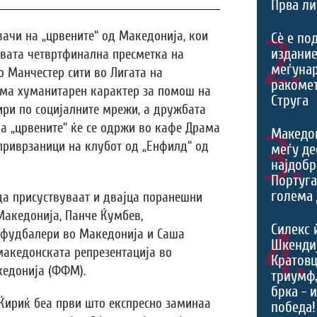
Прва ли
вачи на „црвените“ од Македонија, кои
2.
Сѐ е по
издание
вата четвртфинална пресметка на
меѓуна
о Манчестер сити во Лигата на
ракомет
има хуманитарен карактер за помош на
Струга
ири по социјалните мрежи, а дружбата
а „црвените“ ќе се одржи во кафе Драма
3.
Македо
 приврзаници на клубот од „Енфилд“ од
меѓу де
најдобр
Португа
голема 
 да присуствуваат и двајца поранешни
Македонија, Панче Ќумбев,
4.
Силекс 
а фудбалери во Македонија и Саша
Шкендиј
македонската репрезентација во
Кратовц
кедонија (ФФМ).
триумф
брка - 
Ќириќ беа први што експресно заминаа
победа!