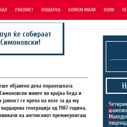
БАЛ
РАКОМЕТ
КОШАРКА
БОЖЕМ МАЛИ
КОЛИ
П
пул ќе собираат
 Симоновски!
Н
еше објавено дека поранешната
 Симоновски живее во крајна беда и
 јавност се крена на нозе за да му
1.
Четири
 вардарова генерација од 1987 година,
шампио
 навивачи на англискиот премиерлигаш
Македон
лиценца