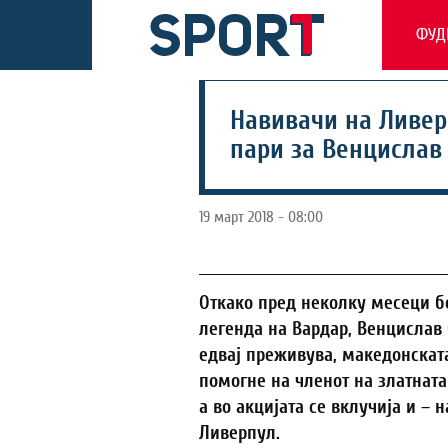
ФУД
Навивачи на Ливер
пари за Венцислав
19 март 2018 - 08:00
Откако пред неколку месеци б
легенда на Вардар, Венцислав
едвај преживува, македонската
помогне на членот на златната
а во акцијата се вклучија и –
Ливерпул.