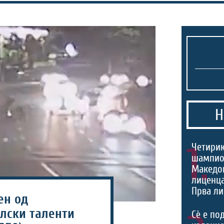
Н
1.
Четири
шампио
Македон
лиценца
Прва ли
ен од
лски таленти
Сѐ е по