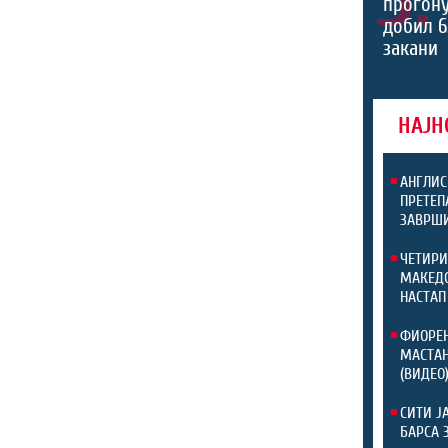
прогону
добил 6
закани
НАЈН
АНГЛИС
ПРЕТЕП
ЗАВРШИ
ЧЕТИРИ
МАКЕДО
НАСТАП
ФИОРЕН
МАСТАН
(ВИДЕО
СИТИ Ј
БАРСА 