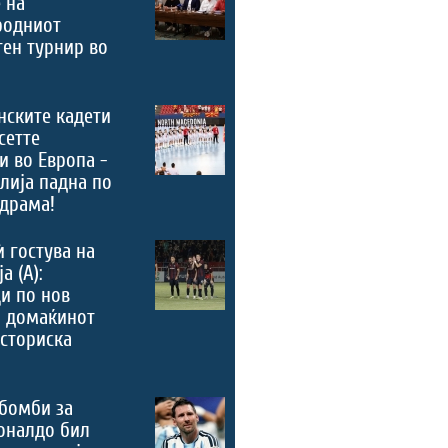
 на
родниот
ен турнир во
нските кадети
сетте
и во Европа -
лија падна по
драма!
ѝ гостува на
а (А):
и по нов
, домаќинот
историска
бомби за
оналдо бил