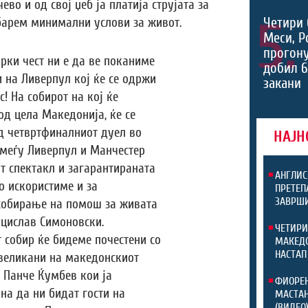
во и од свој џеб ја платија струјата за
5.
Четири 
барем минимални услови за живот.
Меси, Р
прогону
рки чест ни е да ве поканиме
добил 6
 на Ливерпул кој ќе се одржи
закани
! На собирот на кој ќе
од цела Македонија, ќе се
д четвртфиналниот дуел во
НАЈН
меѓу Ливерпул и Манчестер
т спектакл и загарантираната
АНГЛИС
о искористиме и за
ПРЕТЕП
ЗАВРШИ
собирање на помош за живата
цислав Симоновски.
ЧЕТИРИ
 собир ќе бидеме почестени со
МАКЕДО
НАСТАП
 великани на македонскиот
 Панче Ќумбев кои ја
ФИОРЕН
на да ни бидат гости на
МАСТАН
(ВИДЕО