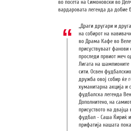
во посета на Симоновски во Делче
вардаровата легенда да добие 
„Драги другари и друга
на собирот на навивачи
во Драма Кафе во Велес
присуствуваат фанови 
проследи првиот меч о
Лигата на шампионите 
сити. Освен фудбалскио
дружба овој собир ќе г
хуманитарна акција и 
фудбалска легенда Вен
Дополнитено, на самиот
присуството на двајца
фудбал - Саша Ќириќ и
прифатија нашата пока