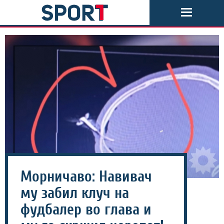
Морничаво: Навивач
му забил клуч на
фудбалер во глава и