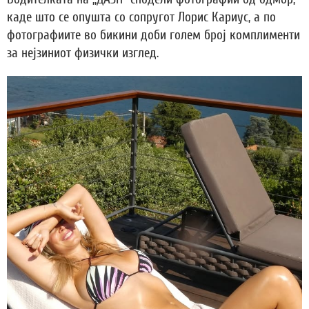
каде што се опушта со сопругот Лорис Кариус, а по
фотографиите во бикини доби голем број комплименти
за нејзиниот физички изглед.