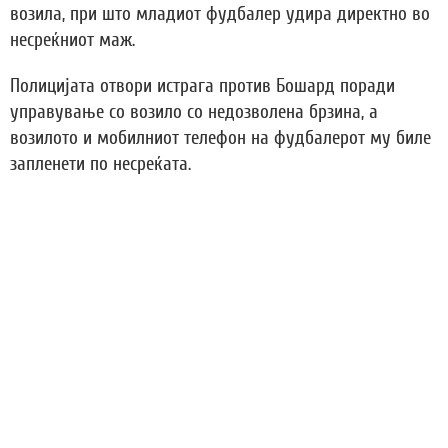
возила, при што младиот фудбалер удира директно во
несреќниот маж.
Полицијата отвори истрага против Бошард поради
управување со возило со недозволена брзина, а
возилото и мобилниот телефон на фудбалерот му биле
запленети по несреќата.