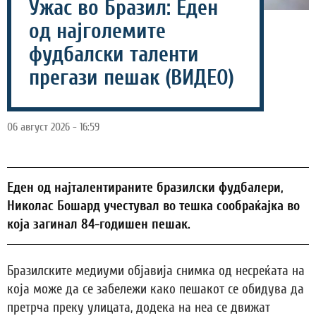
Ужас во Бразил: Еден
од најголемите
фудбалски таленти
прегази пешак (ВИДЕО)
06 август 2026 - 16:59
Еден од најталентираните бразилски фудбалери,
Николас Бошард учестувал во тешка сообраќајка во
која загинал 84-годишен пешак.
Бразилските медиуми објавија снимка од несреќата на
која може да се забележи како пешакот се обидува да
претрча преку улицата, додека на неа се движат