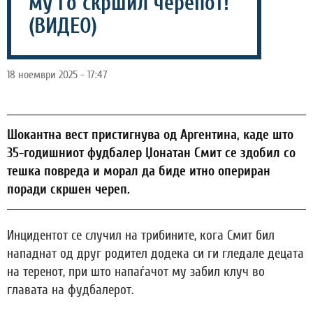
му го скршил черепот!
(ВИДЕО)
18 ноември 2025 - 17:47
Шокантна вест пристигнува од Аргентина, каде што
35-годишниот фудбалер Џонатан Смит се здобил со
тешка повреда и морал да биде итно опериран
поради скршен череп.
Инцидентот се случил на трибините, кога Смит бил
нападнат од друг родител додека си ги гледале децата
на теренот, при што напаѓачот му забил клуч во
главата на фудбалерот.