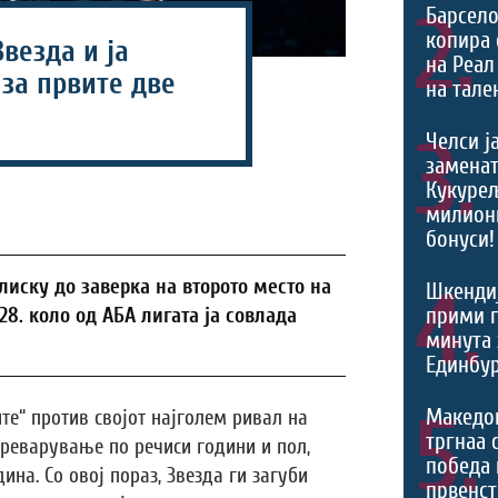
2.
Барсело
копира 
Звезда и ја
на Реал
за првите две
на тале
3.
Челси ј
заменат
Кукурељ
милиони
бонуси!
лиску до заверка на второто место на
4.
Шкендиј
прими г
28. коло од АБА лигата ја совлада
минута 
Единбур
5.
Македо
те“ против својот најголем ривал на
тргнаа 
реварување по речиси години и пол,
победа 
ина. Со овој пораз, Звезда ги загуби
првенст