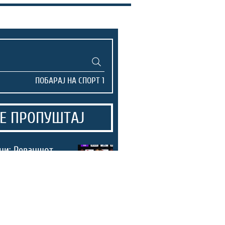
Е ПРОПУШТАЈ
ни: Реваншот
је ќе биде
 шанса
на ќе ја
стратегијата
 за продажба