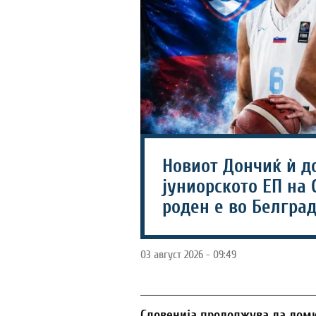
Новиот Дончиќ ѝ д
јуниорското ЕП на 
роден е во Белград
03 август 2026 - 09:49
Словенија продолжува да дом