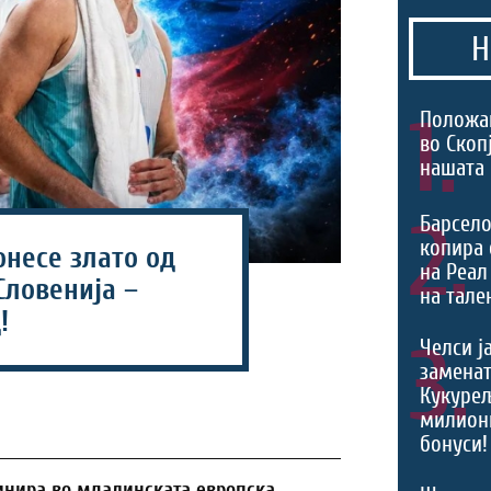
Н
1.
Положа
во Скоп
нашата
2.
Барсело
копира 
онесе злато од
на Реал
Словенија –
на тале
!
3.
Челси ј
заменат
Кукурељ
милиони
бонуси!
инира во младинската европска