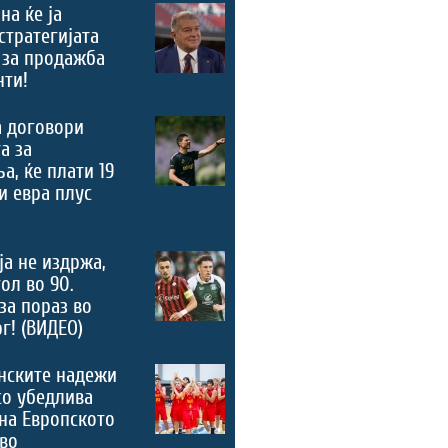
на ќе ја
стратегијата
 за продажба
нти!
а договори
а за
а, ќе плати 19
 евра плус
а не издржа,
ол во 90.
за пораз во
г! (ВИДЕО)
нските надежи
со убедлива
на Европското
во