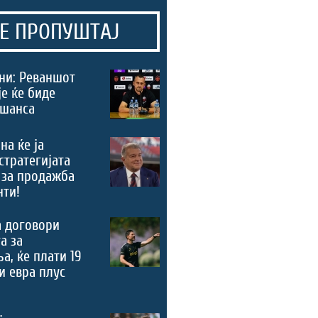
Е ПРОПУШТАЈ
ни: Реваншот
је ќе биде
 шанса
на ќе ја
стратегијата
 за продажба
нти!
а договори
а за
а, ќе плати 19
 евра плус