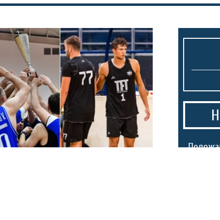
Н
1.
Положа
во Скоп
нашата
нтот Маџари ги
2.
Барсело
 АБА2 лигата!
копира 
на Реал