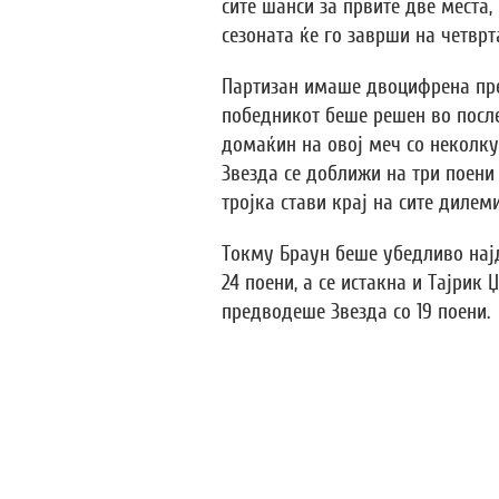
сите шанси за првите две места,
сезоната ќе го заврши на четврт
Партизан имаше двоцифрена пред
победникот беше решен во посл
домаќин на овој меч со неколку 
Звезда се доближи на три поени 
тројка стави крај на сите дилеми
Токму Браун беше убедливо најд
24 поени, а се истакна и Тајрик 
предводеше Звезда со 19 поени.