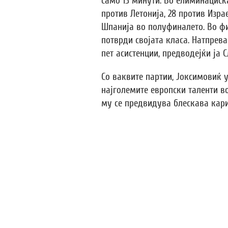
само 13 минути. Во елиминациск
против Летонија, 28 против Изра
Шпанија во полуфиналето. Во фи
потврди својата класа. Натпрева
пет асистенции, предводејќи ја 
Со ваквите партии, Јоксимовиќ 
најголемите европски таленти в
му се предвидува блескава кари