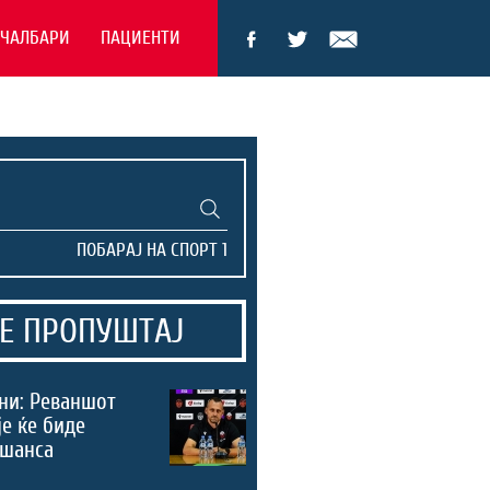
ЕЧАЛБАРИ
ПАЦИЕНТИ
Е ПРОПУШТАЈ
ни: Реваншот
је ќе биде
 шанса