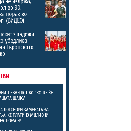
а не издржа,
ол во 90.
за пораз во
г! (ВИДЕО)
нските надежи
со убедлива
на Европското
во
ОВИ
НИ: РЕВАНШОТ ВО СКОПЈЕ ЌЕ
АШАТА ШАНСА
ЈА ДОГОВОРИ ЗАМЕНАТА ЗА
ЉА, ЌЕ ПЛАТИ 19 МИЛИОНИ
ЛУС БОНУСИ!