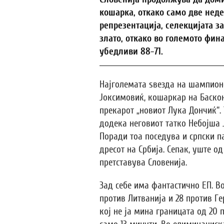
кошарка, откако само две нед
репрезентација, селекцијата за
злато, откако во големото фин
убедливи 88-71.
Најголемата ѕвезда на шампион
Јоксимовиќ, кошаркар на Баскони
прекарот „новиот Лука Дончиќ“. 
додека неговиот татко Небојша
Поради тоа поседува и српски п
дресот на Србија. Сепак, уште о
претставува Словенија.
Зад себе има фантастично ЕП. Во
против Литванија и 28 против Ге
кој не ја мина границата од 20 