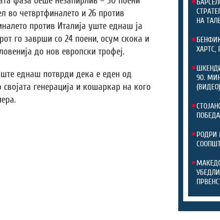
ата фаза беше незапирлив – 30 поени
БАРСЕЛ
СТРАТЕ
ел во четвртфиналето и 26 против
НА ТАЛ
налето против Италија уште еднаш ја
рот го заврши со 24 поени, осум скока и
БЕНФИК
ХАРТС,
Словенија до нов европски трофеј.
ШКЕНДИ
уште еднаш потврди дека е еден од
90. МИ
о својата генерација и кошаркар на кого
(ВИДЕО
ера.
СТОЈАН
ПОБЕДА
РОДРИ 
СООПШТ
МАКЕДО
УБЕДЛИ
ПРВЕНС