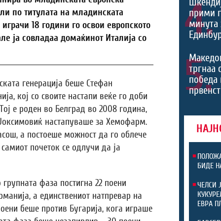
4.
Шкендиј
ели по титулата на младинската
прими г
минута 
 играчи 18 години го освои европското
Единбур
але ја совладаа домаќинот Италија со
5.
Македо
тргнаа 
победа 
ската генерација беше Стефан
првенст
ја, кој со своите настапи веќе го доби
Тој е роден во Белград во 2008 година,
 Јоксимовиќ настапуваше за Хемофарм.
НАЈН
асош, а постоеше можност да го облече
д самиот почеток се одлучи да ја
ПОЛОЖА
БИДЕ Н
 групната фаза постигна 22 поени
ЧЕЛСИ 
КУКУРЕ
рманија, а единствениот натпревар на
ЕВРА П
поени беше против Бугарија, кога играше