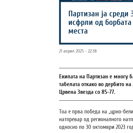
Партизан ја среди 
исфрли од борбата 
места
21 април 2025 - 22:38
Екипата на Партизан е многу б
табелата откако во дербито на 
Црвена Звезда со 85-77.
Тоа е прва победа на „црно-бели
натпревар од регионалното натп
односно по 30 октомври 2023 год