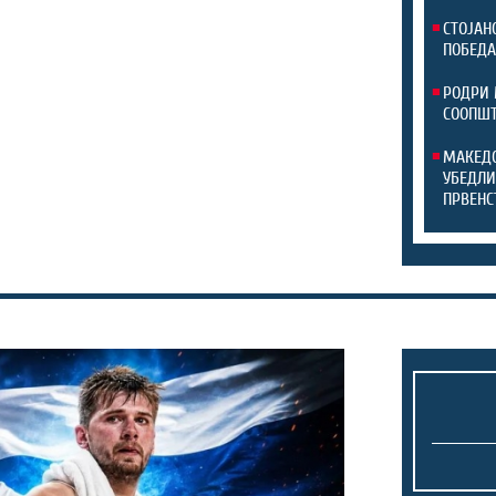
СТОЈАН
ПОБЕДА
РОДРИ 
СООПШТ
МАКЕДО
УБЕДЛИ
ПРВЕНС