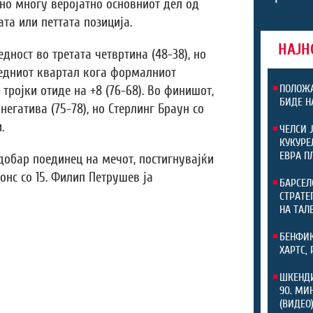
 но многу веројатно основниот дел од
ата или петтата позиција.
НАЈН
ност во третата четвртина (48-38), но
едниот квартал кога формалниот
ПОЛОЖА
тројки отиде на +8 (76-68). Во финишот,
БИДЕ Н
негатива (75-78), но Стерлинг Браун со
.
ЧЕЛСИ 
КУКУРЕ
ЕВРА П
обар поединец на мечот, постигнувајќи
Џонс со 15. Филип Петрушев ја
БАРСЕЛ
СТРАТЕ
НА ТАЛ
БЕНФИК
ХАРТС,
ШКЕНДИ
90. МИ
(ВИДЕО