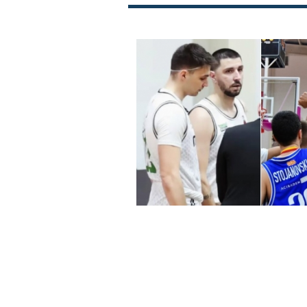
МЗТ, ТФТ и дебита
дознаа ривалите во