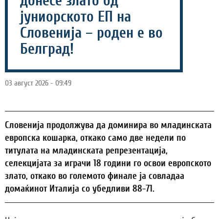
донесе злато од
јуниорското ЕП на
Словенија – роден е во
Белград!
03 август 2026 - 09:49
Словенија продолжува да доминира во младинската
европска кошарка, откако само две недели по
титулата на младинската репрезентација,
селекцијата за играчи 18 години го освои европското
злато, откако во големото финале ја совладаа
домаќинот Италија со убедливи 88-71.