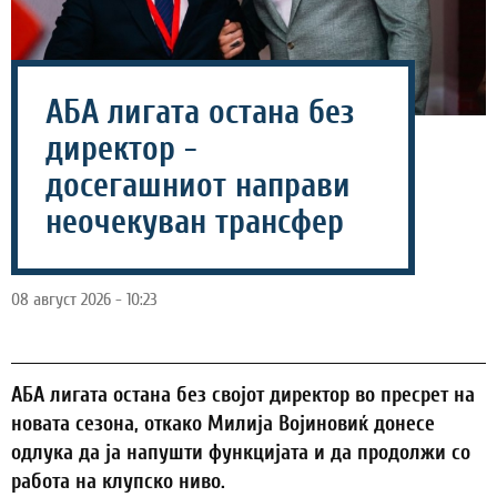
АБА лигата остана без
директор -
досегашниот направи
неочекуван трансфер
08 август 2026 - 10:23
АБА лигата остана без својот директор во пресрет на
новата сезона, откако Милија Војиновиќ донесе
одлука да ја напушти функцијата и да продолжи со
работа на клупско ниво.