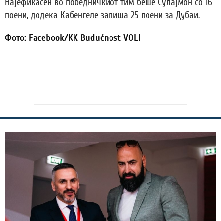
Најефикасен во победничкиот тим беше Сулајмон со 16
поени, додека Кабенгеле запиша 25 поени за Дубаи.
Фото: Facebook/KK Budućnost VOLI