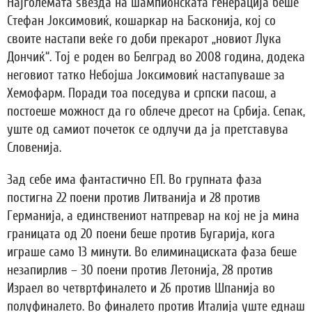
Најголемата ѕвезда на шампионската генерација беше
Стефан Јоксимовиќ, кошаркар на Басконија, кој со
своите настапи веќе го доби прекарот „новиот Лука
Дончиќ“. Тој е роден во Белград во 2008 година, додека
неговиот татко Небојша Јоксимовиќ настапуваше за
Хемофарм. Поради тоа поседува и српски пасош, а
постоеше можност да го облече дресот на Србија. Сепак,
уште од самиот почеток се одлучи да ја претставува
Словенија.
Зад себе има фантастично ЕП. Во групната фаза
постигна 22 поени против Литванија и 28 против
Германија, а единствениот натпревар на кој не ја мина
границата од 20 поени беше против Бугарија, кога
играше само 13 минути. Во елиминациската фаза беше
незапирлив – 30 поени против Летонија, 28 против
Израел во четвртфиналето и 26 против Шпанија во
полуфиналето. Во финалето против Италија уште еднаш