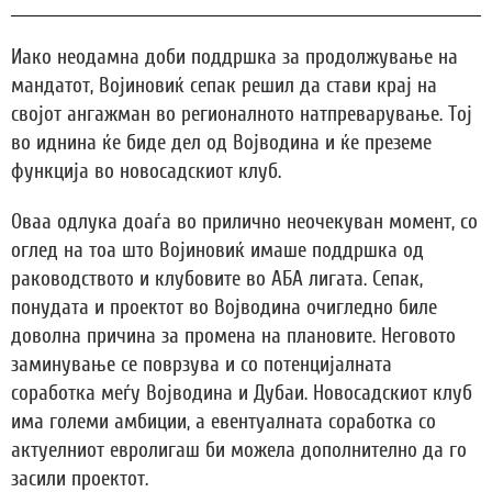
Иако неодамна доби поддршка за продолжување на
мандатот, Војиновиќ сепак решил да стави крај на
својот ангажман во регионалното натпреварување. Тој
во иднина ќе биде дел од Војводина и ќе преземе
функција во новосадскиот клуб.
Оваа одлука доаѓа во прилично неочекуван момент, со
оглед на тоа што Војиновиќ имаше поддршка од
раководството и клубовите во АБА лигата. Сепак,
понудата и проектот во Војводина очигледно биле
доволна причина за промена на плановите. Неговото
заминување се поврзува и со потенцијалната
соработка меѓу Војводина и Дубаи. Новосадскиот клуб
има големи амбиции, а евентуалната соработка со
актуелниот евролигаш би можела дополнително да го
засили проектот.