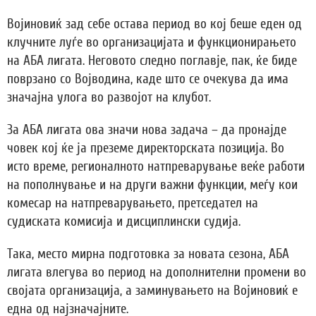
Војиновиќ зад себе остава период во кој беше еден од
клучните луѓе во организацијата и функционирањето
на АБА лигата. Неговото следно поглавје, пак, ќе биде
поврзано со Војводина, каде што се очекува да има
значајна улога во развојот на клубот.
За АБА лигата ова значи нова задача – да пронајде
човек кој ќе ја преземе директорската позиција. Во
исто време, регионалното натпреварување веќе работи
на пополнување и на други важни функции, меѓу кои
комесар на натпреварувањето, претседател на
судиската комисија и дисциплински судија.
Така, место мирна подготовка за новата сезона, АБА
лигата влегува во период на дополнителни промени во
својата организација, а заминувањето на Војиновиќ е
една од најзначајните.