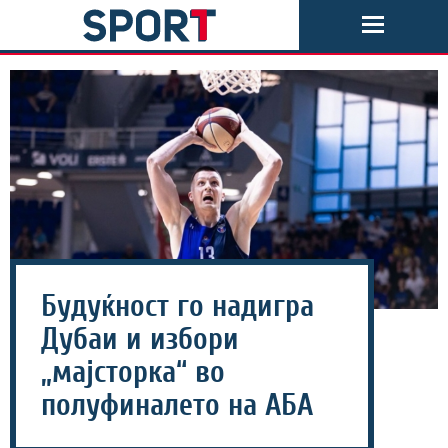
Будуќност го надигра
Дубаи и избори
„мајсторка“ во
полуфиналето на АБА