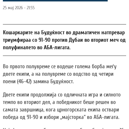
25 мај 2026 - 21:55
Кошаркарите на Будуќност во драматичен натпревар
триумфираа со 91-90 против Дубаи во вториот меч од
полуфиналето во АБА-лигата.
Во првото полувреме се водеше голема борба меѓу
двете екипи, а на полувреме со водство од четири
поени (46-42) замина Будуќност.
Двете екипи продолжија со одличната игра и силното
темпо во вториот дел, а победникот беше решен во
самата завршница, кога црногорската екипа оствари
победа од 91-90 и избори „мајсторка“ во АБА-лигата.