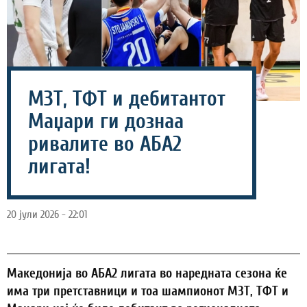
МЗТ, ТФТ и дебитантот
Маџари ги дознаа
ривалите во АБА2
лигата!
20 јули 2026 - 22:01
Maкедонија во АБА2 лигата во наредната сезона ќе
има три претставници и тоа шампионот МЗТ, ТФТ и