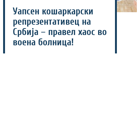
Уапсен кошаркарски
репрезентативец на
Србија – правел хаос во
воена болница!
18 јули 2026 - 09:47
Поранешниот кошаркар на Црвена звезда, Урош
Плавшиќ, е приведен од српската полиција по
сериозен инцидент што се случил во текот на ноќта
меѓу 16 и 17 јули во кругот на Воено-медицинската
академија (ВМА) во Белград.