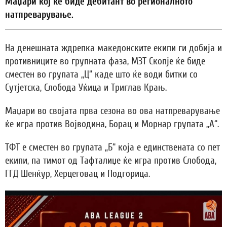
Маџари кој ќе биде дебитант во регионалното
натпреварување.
На денешната ждрепка македонските екипи ги добија и
противниците во групната фаза, МЗТ Скопје ќе биде
сместен во групата „Ц“ каде што ќе води битки со
Сутјетска, Слобода Уќица и Триглав Крањ.
Маџари во својата прва сезона во ова натпреварување
ќе игра против Војводина, Борац и Морнар групата „А“.
ТФТ е сместен во групата „Б“ која е единствената со пет
екипи, па тимот од Тафталиџе ќе игра против Слобода,
ГГД Шенќур, Херцеговац и Подгорица.