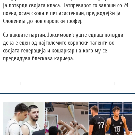
ја потврди својата класа. Натпреварот го заврши со 24
поени, осум скока и пет асистенции, предводејќи ја
Словенија до нов европски трофеј.
Со ваквите партии, Јоксимовиќ уште еднаш потврди
дека е еден од најголемите европски таленти во
својата генерација и кошаркар на кого му се
предвидува блескава кариера.