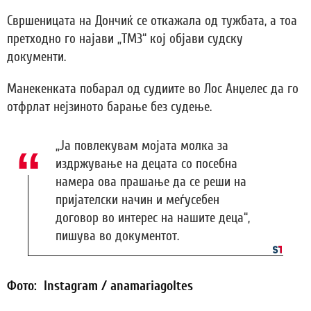
Свршеницата на Дончиќ се откажала од тужбата, а тоа
претходно го најави „ТМЗ“ кој објави судску
документи.
Манекенката побарал од судиите во Лос Анџелес да го
отфрлат нејзиното барање без судење.
„Ја повлекувам мојата молка за
издржување на децата со посебна
намера ова прашање да се реши на
пријателски начин и меѓусебен
договор во интерес на нашите деца“,
пишува во документот.
Фото: Instagram / anamariagoltes