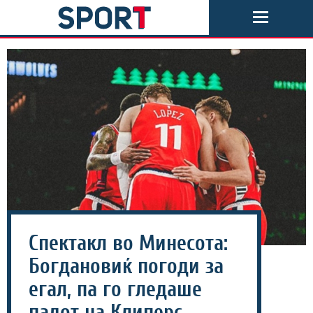
Спектакл во Минесота:
Богдановиќ погоди за
егал, па го гледаше
падот на Клиперс