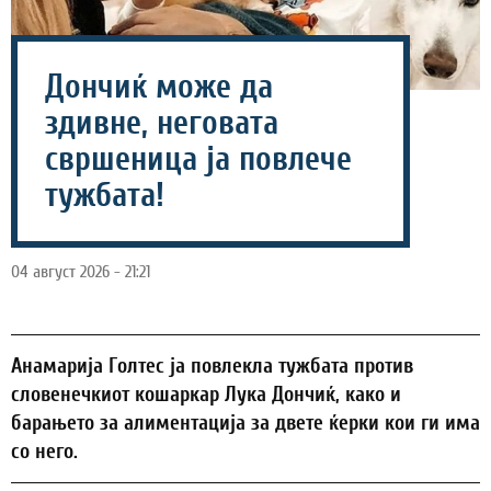
Дончиќ може да
здивне, неговата
свршеница ја повлече
тужбата!
04 август 2026 - 21:21
Анамарија Голтес ја повлекла тужбата против
словенечкиот кошаркар Лука Дончиќ, како и
барањето за алиментација за двете ќерки кои ги има
со него.