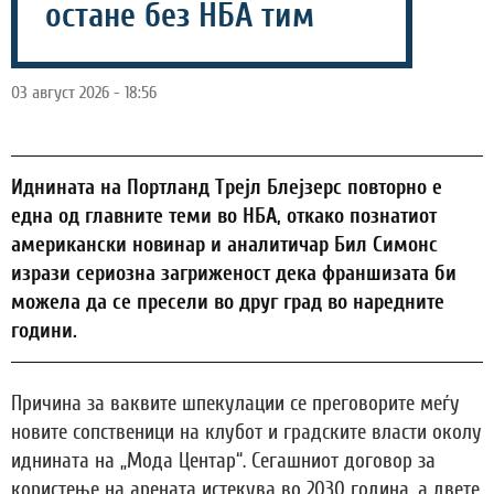
остане без НБА тим
03 август 2026 - 18:56
Иднината на Портланд Трејл Блејзерс повторно е
една од главните теми во НБА, откако познатиот
американски новинар и аналитичар Бил Симонс
изрази сериозна загриженост дека франшизата би
можела да се пресели во друг град во наредните
години.
Причина за ваквите шпекулации се преговорите меѓу
новите сопственици на клубот и градските власти околу
иднината на „Мода Центар“. Сегашниот договор за
користење на арената истекува во 2030 година, а двете