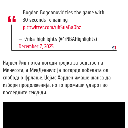
Bogdan Bogdanović ties the game with
30 seconds remaining
pic.twitter.com/uhSuaBaQhz
— r/nba_highlights (@rNBAHighlights)
December 7, 2025
Најџел Рид потоа погоди тројка за водство на
Минесота, а МекДениелс ја потврди победата од
слободно фрлање. Џејмс Харден имаше шанса да
избори продолженија, но го промаши ударот во
последните секунди.