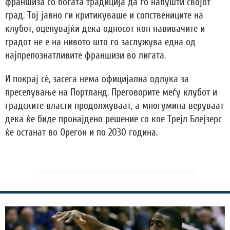
франшиза со богата традиција да го напушти својот
град. Тој јавно ги критикуваше и сопствениците на
клубот, оценувајќи дека односот кон навивачите и
градот не е на нивото што го заслужува една од
најпрепознатливите франшизи во лигата.
И покрај сè, засега нема официјална одлука за
преселување на Портланд. Преговорите меѓу клубот и
градските власти продолжуваат, а многумина веруваат
дека ќе биде пронајдено решение со кое Трејл Блејзерс
ќе останат во Орегон и по 2030 година.