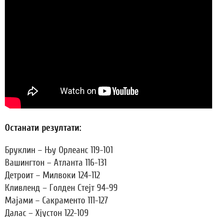
Останати резултати:
Бруклин – Њу Орлеанс 119-101
Вашингтон – Атланта 116-131
Детроит – Милвоки 124-112
Кливленд – Голден Стејт 94-99
Мајами – Сакраменто 111-127
Далас – Хјустон 122-109