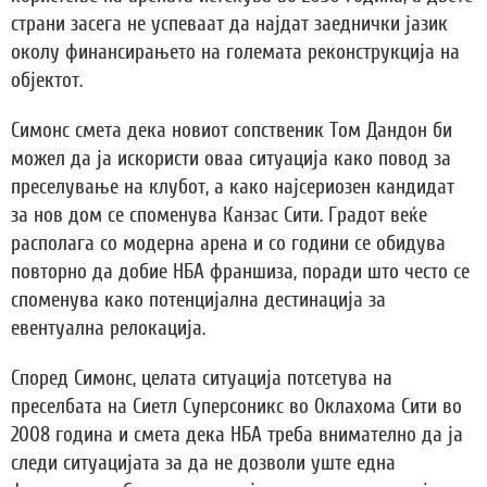
страни засега не успеваат да најдат заеднички јазик
околу финансирањето на големата реконструкција на
објектот.
Симонс смета дека новиот сопственик Том Дандон би
можел да ја искористи оваа ситуација како повод за
преселување на клубот, а како најсериозен кандидат
за нов дом се споменува Канзас Сити. Градот веќе
располага со модерна арена и со години се обидува
повторно да добие НБА франшиза, поради што често се
споменува како потенцијална дестинација за
евентуална релокација.
Според Симонс, целата ситуација потсетува на
преселбата на Сиетл Суперсоникс во Оклахома Сити во
2008 година и смета дека НБА треба внимателно да ја
следи ситуацијата за да не дозволи уште една