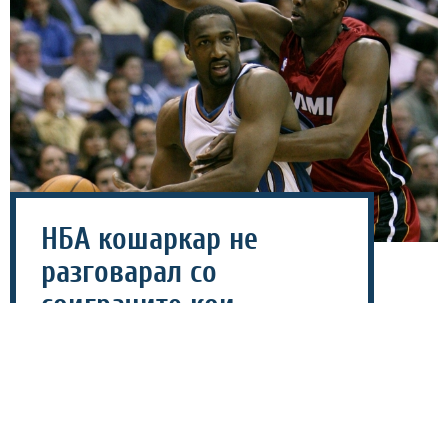
НБА кошаркар не
разговарал со
соиграчите кои
заработувале помалку
од 5 милиони!
01 август 2026 - 09:08