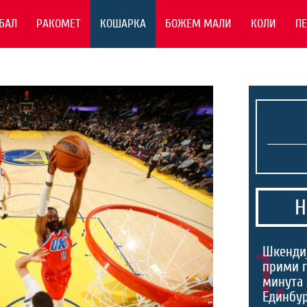
БАЛ
РАКОМЕТ
КОШАРКА
БОЖЕМ МАЛИ
КОЛИ
П
Н
1.
Шкендиј
прими г
минута 
Единбур