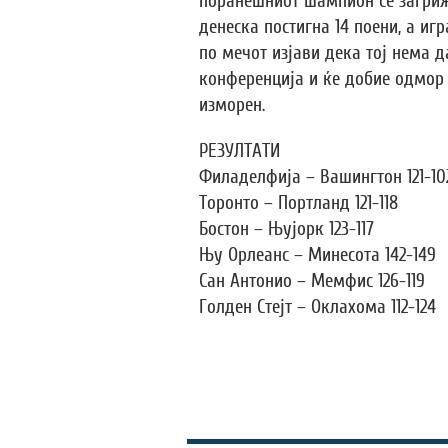
поранешниот шампион се загриже
денеска постигна 14 поени, а иг
по мечот изјави дека тој нема д
конференција и ќе добие одмор 
изморен.
РЕЗУЛТАТИ
Филаделфија – Вашингтон 121-10
Торонто – Портланд 121-118
Бостон – Њујорк 123-117
Њу Орлеанс – Минесота 142-149
Сан Антонио – Мемфис 126-119
Голден Стејт – Оклахома 112-124