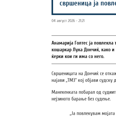
свршеница ја повл
04 август 2026 - 21:21
Анамарија Голтес ја повлекла 
кошаркар Лука Дончиќ, како и 
ќерки кои ги има со него.
Свршеницата на Дончиќ се откаж
најави „ТМЗ“ кој објави судску 
Манекенката побарал од судиите
нејзиното барање без судење.
„Ја повлекувам мојата