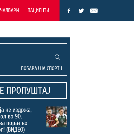
ЕЧАЛБАРИ
ПАЦИЕНТИ
Е ПРОПУШТАЈ
а не издржа,
ол во 90.
за пораз во
г! (ВИДЕО)