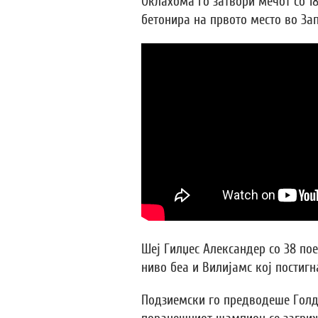
Оклахома го затвори мечот со 18
бетонира на првото место во За
Шеј Гилџес Александер со 38 пое
ниво беа и Вилијамс кој постигна
Подзиемски го предводеше Голден