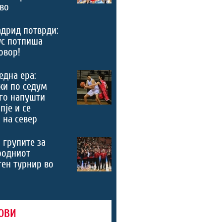
во
дрид потврди:
ус потпиша
овор!
 една ера:
ки по седум
го напушти
пје и се
 на север
 групите за
родниот
ен турнир во
ОВИ