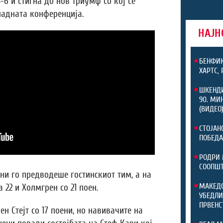
-6 и стигна до нов триумф со кој се
падната конференција.
НАЈН
БЕНФИК
ХАРТС,
ШКЕНДИ
90. МИ
(ВИДЕО
СТОЈАН
ПОБЕДА
РОДРИ 
СООПШТ
ни го предводеше гостинскиот тим, а на
МАКЕДО
 22 и Холмгрен со 21 поен.
УБЕДЛИ
ПРВЕНС
 Стејт со 17 поени, но навивачите на