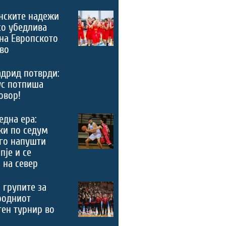
нските надежи
со убедлива
на Европското
во
дрид потврди:
ус потпиша
овор!
 една ера:
ки по седум
го напушти
пје и се
 на север
 групите за
родниот
ен турнир во