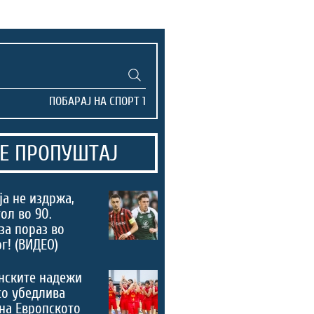
Е ПРОПУШТАЈ
а не издржа,
ол во 90.
за пораз во
г! (ВИДЕО)
нските надежи
со убедлива
на Европското