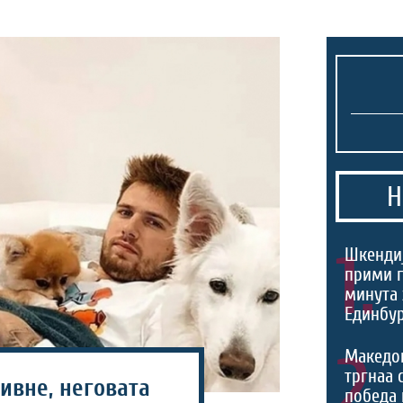
Н
1.
Шкендиј
прими г
минута 
Единбур
2.
Македо
тргнаа 
ивне, неговата
победа 