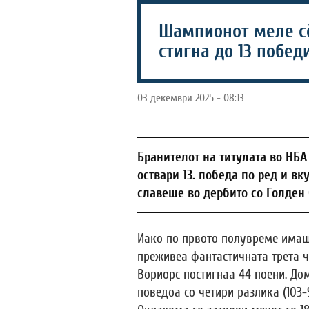
Шампионот меле сѐ
стигна до 13 побед
03 декември 2025 - 08:13
Бранителот на титулата во НБА
оствари 13. победа по ред и вк
славеше во дербито со Голден Ст
Иако по првото полувреме имаше
преживеа фантастичната трета 
Вориорс постигнаа 44 поени. До
поведоа со четири разлика (103-9