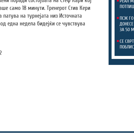
ни поради состојбата на Стеф Кари кој
РЕАЛ М
ПОТПИШ
раше само 18 минути. Тренерот Стив Кери
а патува на турнејата низ Источната
ПСЖ ГО
од една недела бидејќи се чувствува
ДОНЕСЕ
ЗА 50 
СЕ СВР
ПОБЛИС
2