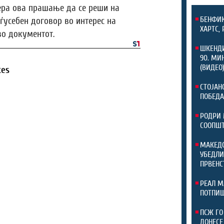
ера ова прашање да се реши на
БЕНФИК
ѓусебен договор во интерес на
ХАРТС,
во документот.
ШКЕНДИ
90. МИ
(ВИДЕО
tes
СТОЈАН
ПОБЕДА
РОДРИ 
СООПШТ
МАКЕДО
УБЕДЛИ
ПРВЕНС
РЕАЛ М
ПОТПИШ
ПСЖ ГО
ДОНЕСЕ