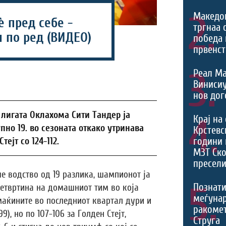
2.
Македо
 пред себе -
тргнаа 
и по ред (ВИДЕО)
победа 
првенст
3.
Реал Ма
Виниси
нов дог
 лигата Оклахома Сити Тандер ја
4.
Крај на
упно 19. во сезоната откако утринава
Крстевс
години 
ејт со 124-112.
МЗТ Ско
пресели
 водство од 19 разлика, шампионот ја
5.
Познати
четвртина на домашниот тим во која
меѓуна
маќините во последниот квартал дури и
ракомет
9), но по 107-106 за Голден Стејт,
Струга