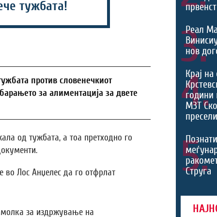
ече тужбата!
првенст
3.
Реал Ма
Виниси
нов дог
4.
Крај на
тужбата против словенечкиот
Крстевс
барањето за алиментација за двете
години 
МЗТ Ско
пресели
5.
ала од тужбата, а тоа претходно го
Познати
меѓуна
документи.
ракомет
Струга
 во Лос Анџелес да го отфрлат
НАЈН
 молка за издржување на