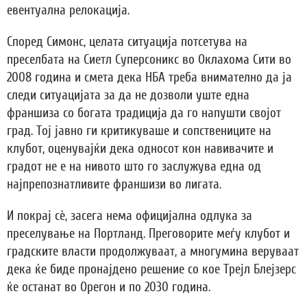
евентуална релокација.
Според Симонс, целата ситуација потсетува на
преселбата на Сиетл Суперсоникс во Оклахома Сити во
2008 година и смета дека НБА треба внимателно да ја
следи ситуацијата за да не дозволи уште една
франшиза со богата традиција да го напушти својот
град. Тој јавно ги критикуваше и сопствениците на
клубот, оценувајќи дека односот кон навивачите и
градот не е на нивото што го заслужува една од
најпрепознатливите франшизи во лигата.
И покрај сè, засега нема официјална одлука за
преселување на Портланд. Преговорите меѓу клубот и
градските власти продолжуваат, а многумина веруваат
дека ќе биде пронајдено решение со кое Трејл Блејзерс
ќе останат во Орегон и по 2030 година.