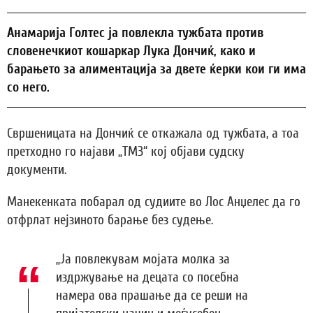
Анамарија Голтес ја повлекла тужбата против
словенечкиот кошаркар Лука Дончиќ, како и
барањето за алиментација за двете ќерки кои ги има
со него.
Свршеницата на Дончиќ се откажала од тужбата, а тоа
претходно го најави „ТМЗ“ кој објави судску
документи.
Манекенката побарал од судиите во Лос Анџелес да го
отфрлат нејзиното барање без судење.
„Ја повлекувам мојата молка за
издржување на децата со посебна
намера ова прашање да се реши на