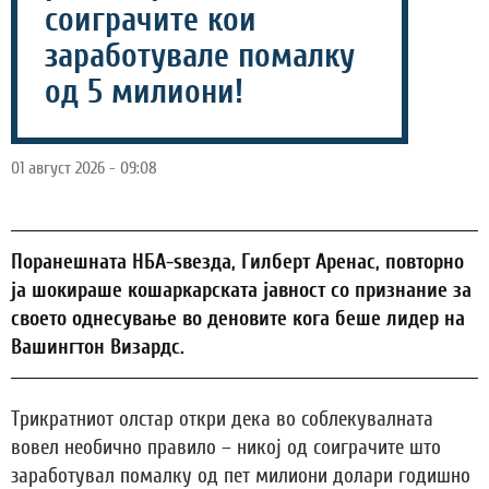
соиграчите кои
заработувале помалку
од 5 милиони!
01 август 2026 - 09:08
Поранешната НБА-ѕвезда, Гилберт Аренас, повторно
ја шокираше кошаркарската јавност со признание за
своето однесување во деновите кога беше лидер на
Вашингтон Визардс.
Трикратниот олстар откри дека во соблекувалната
вовел необично правило – никој од соиграчите што
заработувал помалку од пет милиони долари годишно