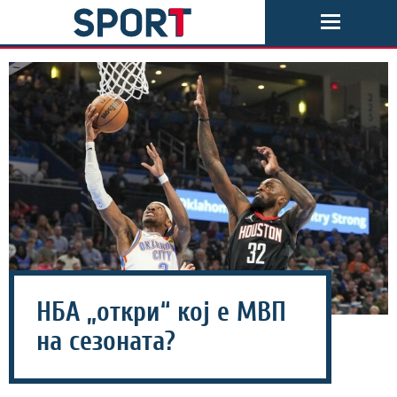
НБА „откри“ кој е МВП
на сезоната?