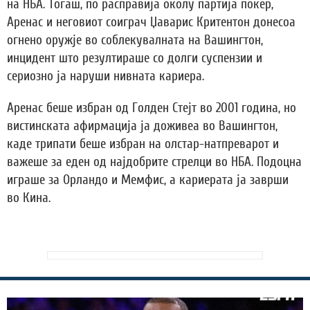
на НБА. Тогаш, по расправија околу партија покер,
Аренас и неговиот соиграч Џаварис Критентон донесоа
огнено оружје во соблекувалната на Вашингтон,
инцидент што резултираше со долги суспензии и
сериозно ја наруши нивната кариера.
Аренас беше избран од Голден Стејт во 2001 година, но
вистинската афирмација ја доживеа во Вашингтон,
каде трипати беше избран на олстар-натпреварот и
важеше за еден од најдобрите стрелци во НБА. Подоцна
играше за Орландо и Мемфис, а кариерата ја заврши
во Кина.