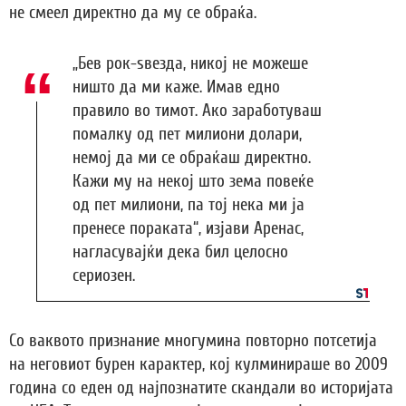
не смеел директно да му се обраќа.
„Бев рок-ѕвезда, никој не можеше
ништо да ми каже. Имав едно
правило во тимот. Ако заработуваш
помалку од пет милиони долари,
немој да ми се обраќаш директно.
Кажи му на некој што зема повеќе
од пет милиони, па тој нека ми ја
пренесе пораката“, изјави Аренас,
нагласувајќи дека бил целосно
сериозен.
Со ваквото признание многумина повторно потсетија
на неговиот бурен карактер, кој кулминираше во 2009
година со еден од најпознатите скандали во историјата