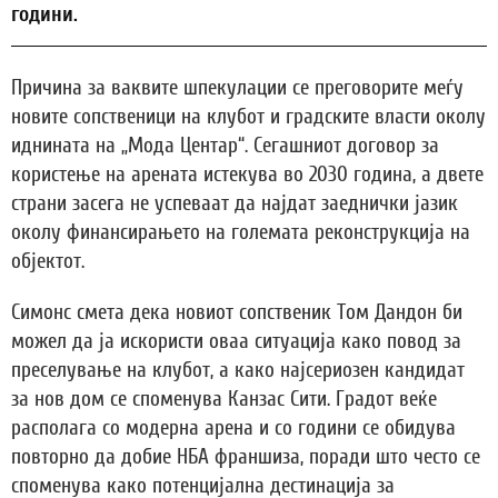
години.
Причина за ваквите шпекулации се преговорите меѓу
новите сопственици на клубот и градските власти околу
иднината на „Мода Центар“. Сегашниот договор за
користење на арената истекува во 2030 година, а двете
страни засега не успеваат да најдат заеднички јазик
околу финансирањето на големата реконструкција на
објектот.
Симонс смета дека новиот сопственик Том Дандон би
можел да ја искористи оваа ситуација како повод за
преселување на клубот, а како најсериозен кандидат
за нов дом се споменува Канзас Сити. Градот веќе
располага со модерна арена и со години се обидува
повторно да добие НБА франшиза, поради што често се
споменува како потенцијална дестинација за