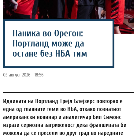
Паника во Орегон:
Портланд може да
остане без НБА тим
03 август 2026 - 18:56
Иднината на Портланд Трејл Блејзерс повторно е
една од главните теми во НБА, откако познатиот
американски новинар и аналитичар Бил Симонс
изрази сериозна загриженост дека франшизата би
можела да се пресели во друг град во наредните