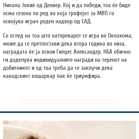
Никола Јокиќ од Денвер. Кој и да победи, тоа ќе биде
осма сезона по ред во која трофејот за МВП го
освојува играч роден надвор од САД.
Со оглед на тоа што натпреварот се игра во Оклахома,
може да се претпостави дека втора година во низа,
наградата ќе ја освои Гилџес Александер. НБА обично
ги доделува индивидуалните награди на теренот на
добитникот и од тоа треба да се заклучи дека
канадскиот кошаркар пак ќе триумфира.