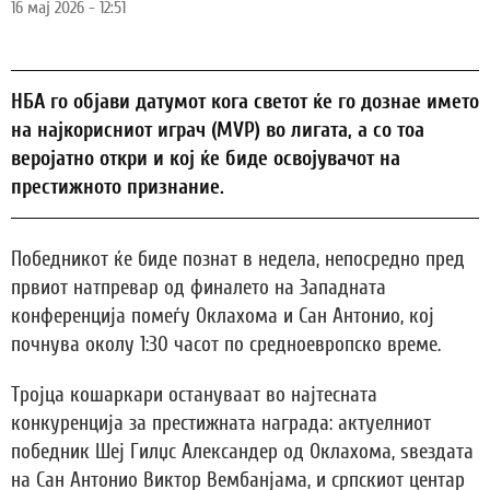
16 мај 2026 - 12:51
НБА го објави датумот кога светот ќе го дознае името
на најкорисниот играч (MVP) во лигата, а со тоа
веројатно откри и кој ќе биде освојувачот на
престижното признание.
Победникот ќе биде познат в недела, непосредно пред
првиот натпревар од финалето на Западната
конференција помеѓу Оклахома и Сан Антонио, кој
почнува околу 1:30 часот по средноевропско време.
Тројца кошаркари остануваат во најтесната
конкуренција за престижната награда: актуелниот
победник Шеј Гилџс Александер од Оклахома, ѕвездата
на Сан Антонио Виктор Вембанјама, и српскиот центар