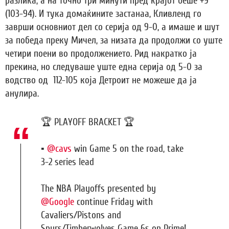
разлика, а на точно три минути пред крајот беше +9
(103-94). И тука домаќините застанаа, Кливленд го
заврши основниот дел со серија од 9-0, а имаше и шут
за победа преку Мичел, за низата да продолжи со уште
четири поени во продолжението. Рид накратко ја
прекина, но следуваше уште една серија од 5-0 за
водство од 112-105 која Детроит не можеше да ја
анулира.
🏆 PLAYOFF BRACKET 🏆
▪️
@cavs
win Game 5 on the road, take
3-2 series lead
The NBA Playoffs presented by
@Google
continue Friday with
Cavaliers/Pistons and
Spurs/Timberwolves Game 6s on Prime!