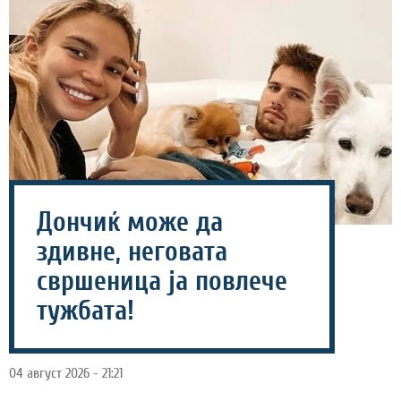
Дончиќ може да
здивне, неговата
свршеница ја повлече
тужбата!
04 август 2026 - 21:21