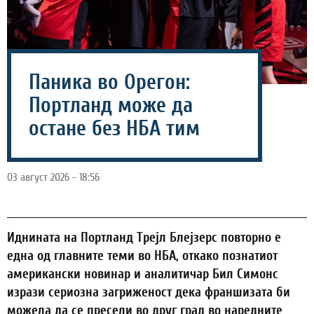
Паника во Орегон:
Портланд може да
остане без НБА тим
03 август 2026 - 18:56
Иднината на Портланд Трејл Блејзерс повторно е
една од главните теми во НБА, откако познатиот
американски новинар и аналитичар Бил Симонс
изрази сериозна загриженост дека франшизата би
можела да се пресели во друг град во наредните