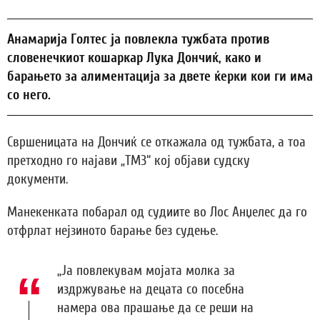
Анамарија Голтес ја повлекла тужбата против
словенечкиот кошаркар Лука Дончиќ, како и
барањето за алиментација за двете ќерки кои ги има
со него.
Свршеницата на Дончиќ се откажала од тужбата, а тоа
претходно го најави „ТМЗ“ кој објави судску
документи.
Манекенката побарал од судиите во Лос Анџелес да го
отфрлат нејзиното барање без судење.
„Ја повлекувам мојата молка за
издржување на децата со посебна
намера ова прашање да се реши на