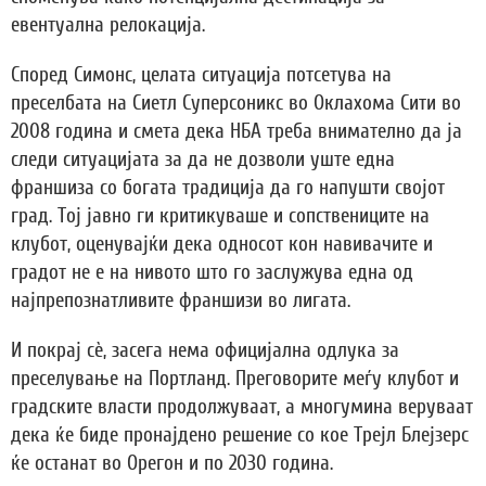
евентуална релокација.
Според Симонс, целата ситуација потсетува на
преселбата на Сиетл Суперсоникс во Оклахома Сити во
2008 година и смета дека НБА треба внимателно да ја
следи ситуацијата за да не дозволи уште една
франшиза со богата традиција да го напушти својот
град. Тој јавно ги критикуваше и сопствениците на
клубот, оценувајќи дека односот кон навивачите и
градот не е на нивото што го заслужува една од
најпрепознатливите франшизи во лигата.
И покрај сè, засега нема официјална одлука за
преселување на Портланд. Преговорите меѓу клубот и
градските власти продолжуваат, а многумина веруваат
дека ќе биде пронајдено решение со кое Трејл Блејзерс
ќе останат во Орегон и по 2030 година.