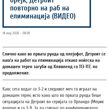
брејк, Детроит
повторно на раб на
елиминација (ВИДЕО)
14 мај 2026 - 08:18
Слично како во првата рунда од плејофот, Детроит се
наоѓа на работ на елиминација откако ноќеска на
домашен терен загуби од Кливленд со 113-117, по
продолжение.
Кавс сега водат со 3-2 и следниот меч го играат на
домашен терен, исто како што во првата рунда беше
ситуацијата на Детроит во серијата со Орландо (Меџик
водеше и со 3-1). За да стигнат до конференциското