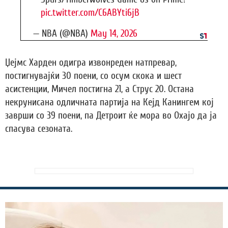
pic.twitter.com/C6ABYti6jB
— NBA (@NBA)
May 14, 2026
Џејмс Харден одигра извонреден натпревар,
постигнувајќи 30 поени, со осум скока и шест
асистенции, Мичел постигна 21, а Струс 20. Остана
некрунисана одличната партија на Кејд Канингем кој
заврши со 39 поени, па Детроит ќе мора во Охајо да ја
спасува сезоната.