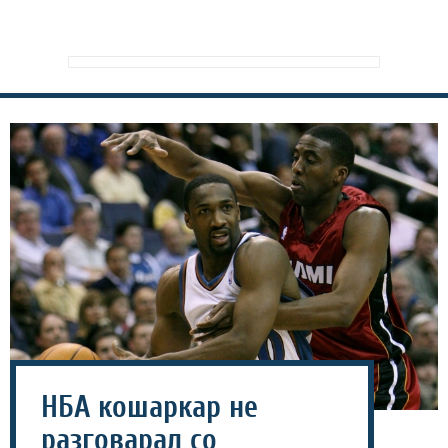
НБА кошаркар не
разговарал со