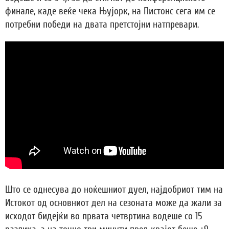
финале, каде веќе чека Њујорк, на Пистонс сега им се
потребни победи на двата претстојни натпревари.
Што се однесува до ноќешниот дуел, најдобриот тим на
Истокот од основниот дел на сезоната може да жали за
исходот бидејќи во првата четвртина водеше со 15