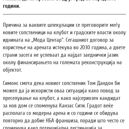
години.
Причина за ваквите шпекулации се преговорите меѓу
новите сопственици на клубот и градските власти околу
иднината на „Мода Центар“. Сегашниот договор за
користење на арената истекува во 2030 година, а двете
страни засега не успеваат да најдат заеднички јазик
околу финансирањето на големата реконструкција на
објектот.
Симонс смета дека новиот сопственик Том Дандон би
можел да ја искористи оваа ситуација како повод за
преселување на клубот, а како најсериозен кандидат
за нов дом се споменува Канзас Сити. Градот веќе
располага со модерна арена и со години се обидува
повторно да добие НБА франшиза, поради што често се
споменува како потенцијална дестинација за