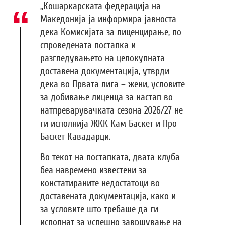
„Кошаркарската федерација на
Македонија ја информира јавноста
дека Комисијата за лиценцирање, по
спроведената постапка и
разгледувањето на целокупната
доставена документација, утврди
дека во Првата лига – жени, условите
за добивање лиценца за настап во
натпреварувачката сезона 2026/27 не
ги исполнија ЖКК Кам Баскет и Про
Баскет Кавадарци.
Во текот на постапката, двата клуба
беа навремено известени за
констатираните недостатоци во
доставената документација, како и
за условите што требаше да ги
исполнат за успешно завршување на