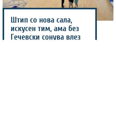
Штип со нова сала,
искусен тим, ама без
Гечевски сонува влез
во кошаркарската
елита!
06 август 2026 - 12:50
Екипата на Соколи 1933 изминативе неколку години
има амбиции за влез во кошаркарскиот крем, но не
успеваат да ги минат последните пречки на патот
кон Суперлигата, нешто што може да се смени