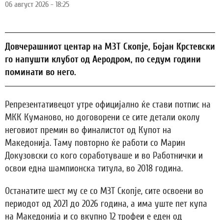
06 август 2026 - 18:25
Довчерашниот центар на МЗТ Скопје, Бојан Крстевски
го напушти клубот од Аеродром, по седум години
поминати во него.
Репрезентативецот утре официјално ќе стави потпис на
МКК Куманово, но договорени се сите детали околу
неговиот премин во финалистот од Купот на
Македонија. Таму повторно ќе работи со Марин
Докузовски со кого соработуваше и во Работнички и
освои една шампионска титула, во 2018 година.
Останатите шест му се со МЗТ Скопје, сите освоени во
периодот од 2021 до 2026 година, а има уште пет купа
на Македонија и со вкупно 12 трофеи е еден од