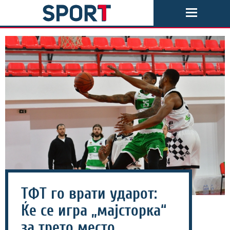
ТФТ го врати ударот:
Ќе се игра „мајсторка“
за трето место