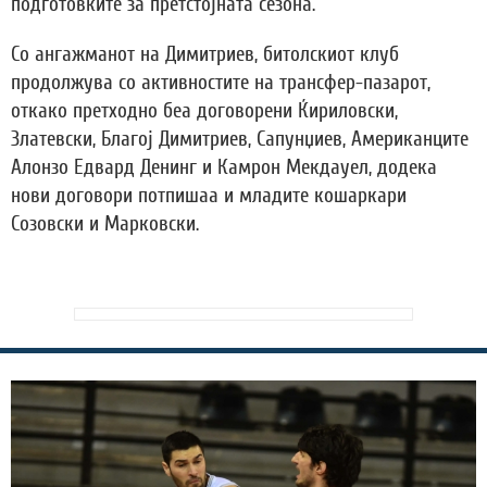
подготовките за претстојната сезона.
Со ангажманот на Димитриев, битолскиот клуб
продолжува со активностите на трансфер-пазарот,
откако претходно беа договорени Ќириловски,
Златевски, Благој Димитриев, Сапунџиев, Американците
Алонзо Едвард Денинг и Камрон Мекдауел, додека
нови договори потпишаа и младите кошаркари
Созовски и Марковски.