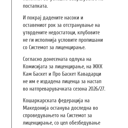
постапката.
И покрај дадените насоки и
оставениот рок за отстранување на
утврдените недостатоци, клубовите
не ги исполнија условите пропишани
со Системот за лиценцирање.
Согласно донесената одлука на
Комисијата за лиценцирање, на ЖКК
Кам Баскет и Про Баскет Кавадарци
не им е издадена лиценца за настап
во натпреварувачката сезона 2026/27.
Кошаркарската федерација на
Македонија останува доследна во
спроведувањето на Системот за
лиценцирање, со цел обезбедување