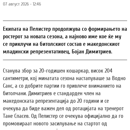
07 август 2026 - 12:46
Екипата на Пелистер продолжува со формирањето на
ростерот за новата сезона, а најново име кое ќе му
се приклучи на битолскиот состав е македонскиот
младински репрезентативец, Бојан Димитриев.
Станува збор за 20-годишен кошаркар, висок 204
сантиметри, кој минатата сезона настапуваше за Водно
Санс, а со добрите партии го привлече вниманието на
битолчани. Димитриев е стандарден член на
македонската репрезентација до 20 години и се
очекува да биде важен дел од ротацијата на тренерот
Тане Спасев. Од Пелистер се очекува официјално да го
промовираат новото засилување на стартот од