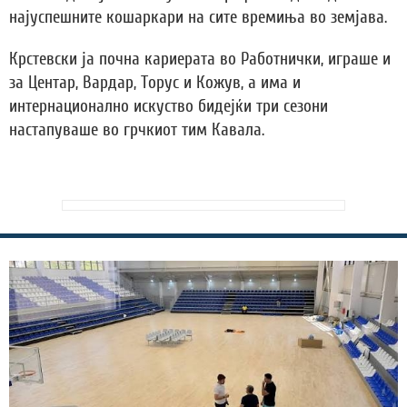
најуспешните кошаркари на сите времиња во земјава.
Крстевски ја почна кариерата во Работнички, играше и
за Центар, Вардар, Торус и Кожув, а има и
интернационално искуство бидејќи три сезони
настапуваше во грчкиот тим Кавала.