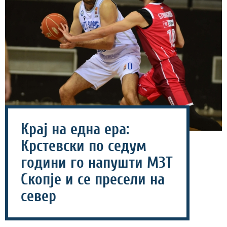
Крај на една ера:
Крстевски по седум
години го напушти МЗТ
Скопје и се пресели на
север