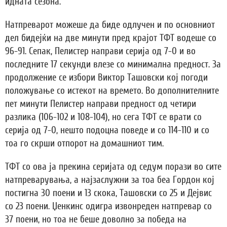
идната сезона.
Натпреварот можеше да биде одлучен и по основниот
дел бидејќи на две минути пред крајот ТФТ водеше со
96-91. Сепак, Пелистер направи серија од 7-0 и во
последните 17 секунди влезе со минимална предност. За
продолжение се избори Виктор Ташовски кој погоди
положување со истекот на времето. Во дополнителните
пет минути Пелистер направи предност од четири
разлика (106-102 и 108-104), но сега ТФТ се врати со
серија од 7-0, нешто подоцна поведе и со 114-110 и со
тоа го скрши отпорот на домашниот тим.
ТФТ со ова ја прекина серијата од седум порази во сите
натпреварувања, а најзаслужни за тоа беа Гордон кој
постигна 30 поени и 13 скока, Ташовски со 25 и Дејвис
со 23 поени. Џенкинс одигра извонреден натпревар со
37 поени, но тоа не беше доволно за победа на