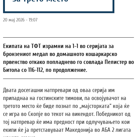
20 мај 2026 - 19:07
Екипата на ТФТ израмни на 1-1 во серијата за
бронзениот медал во домашното кошаркарско
првенство откако попладнево го совлада Пелистер во
Битола со 116-112, по продолжение.
Двата досегашни натпревари од оваа серија им
припаднаа на гостинските тимови, па освојувачот на
третото место ќе биде познат по „мајсторката“ која ќе
се игра во Скопје во текот на викендот. Победникот од
тој натпревар ќе има предност при одлучувањето кои
екипи ќе ја претставуваат Македонија во АБА 2 лигата