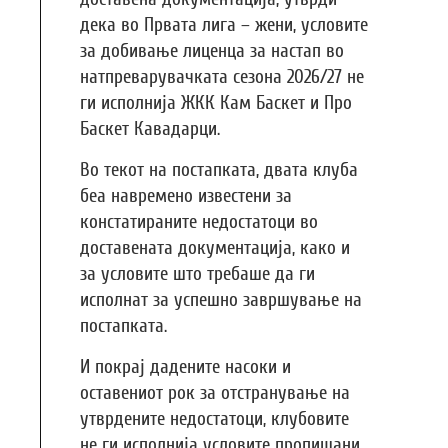
дека во Првата лига – жени, условите
за добивање лиценца за настап во
натпреварувачката сезона 2026/27 не
ги исполнија ЖКК Кам Баскет и Про
Баскет Кавадарци.
Во текот на постапката, двата клуба
беа навремено известени за
констатираните недостатоци во
доставената документација, како и
за условите што требаше да ги
исполнат за успешно завршување на
постапката.
И покрај дадените насоки и
оставениот рок за отстранување на
утврдените недостатоци, клубовите
не ги исполнија условите пропишани