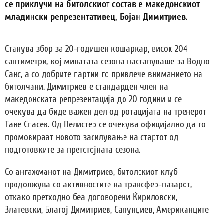
се приклучи на битолскиот состав е македонскиот
младински репрезентативец, Бојан Димитриев.
Станува збор за 20-годишен кошаркар, висок 204
сантиметри, кој минатата сезона настапуваше за Водно
Санс, а со добрите партии го привлече вниманието на
битолчани. Димитриев е стандарден член на
македонската репрезентација до 20 години и се
очекува да биде важен дел од ротацијата на тренерот
Тане Спасев. Од Пелистер се очекува официјално да го
промовираат новото засилување на стартот од
подготовките за претстојната сезона.
Со ангажманот на Димитриев, битолскиот клуб
продолжува со активностите на трансфер-пазарот,
откако претходно беа договорени Ќириловски,
Златевски, Благој Димитриев, Сапунџиев, Американците