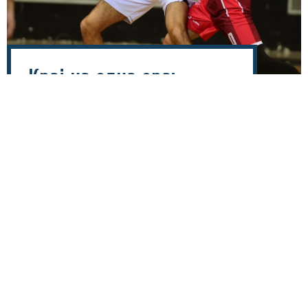
Крај на една ера:
Крстевски по седум
години го напушти МЗТ
Скопје и се пресели на
север
06 август 2026 - 18:25
Довчерашниот центар на МЗТ Скопје, Бојан Крстевски
го напушти клубот од Аеродром, по седум години