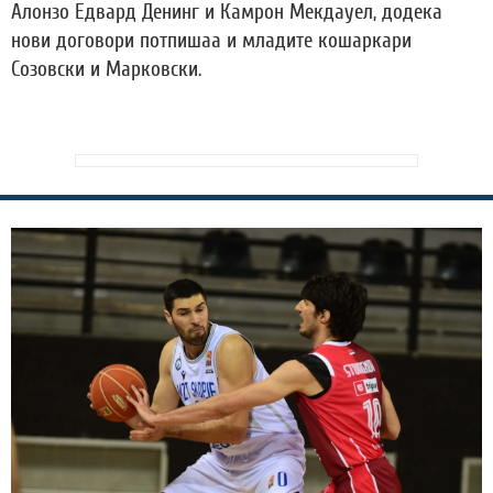
Алонзо Едвард Денинг и Камрон Мекдауел, додека
нови договори потпишаа и младите кошаркари
Созовски и Марковски.