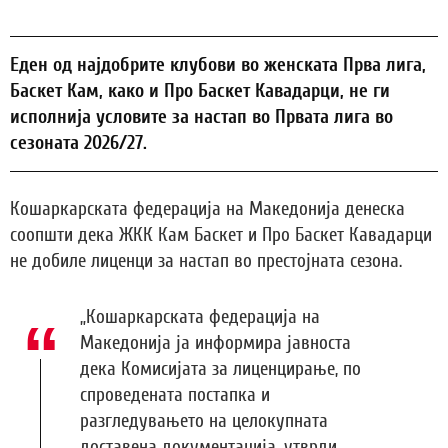
Еден од најдобрите клубови во женската Прва лига,
Баскет Кам, како и Про Баскет Кавадарци, не ги
исполнија условите за настап во Првата лига во
сезоната 2026/27.
Кошаркарската федерација на Македонија денеска
соопшти дека ЖКК Кам Баскет и Про Баскет Кавадарци
не добиле лиценци за настап во престојната сезона.
„Кошаркарската федерација на
Македонија ја информира јавноста
дека Комисијата за лиценцирање, по
спроведената постапка и
разгледувањето на целокупната
доставена документација, утврди