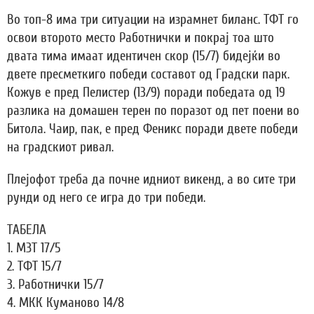
Во топ-8 има три ситуации на израмнет биланс. ТФТ го
освои второто место Работнички и покрај тоа што
двата тима имаат идентичен скор (15/7) бидејќи во
двете пресметкиго победи составот од Градски парк.
Кожув е пред Пелистер (13/9) поради победата од 19
разлика на домашен терен по поразот од пет поени во
Битола. Чаир, пак, е пред Феникс поради двете победи
на градскиот ривал.
Плејофот треба да почне идниот викенд, а во сите три
рунди од него се игра до три победи.
ТАБЕЛА
1. МЗТ 17/5
2. ТФТ 15/7
3. Работнички 15/7
4. МКК Куманово 14/8