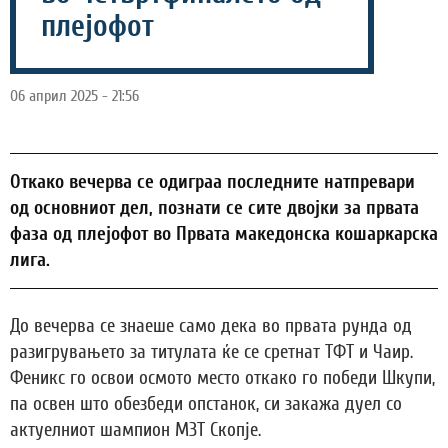
плејофот
06 април 2025 - 21:56
Откако вечерва се одиграа последните натпревари
од основниот дел, познати се сите двојки за првата
фаза од плејофот во Првата македонска кошаркарска
лига.
До вечерва се знаеше само дека во првата рунда од
разигрувањето за титулата ќе се сретнат ТФТ и Чаир.
Феникс го освои осмото место откако го победи Шкупи,
па освен што обезбеди опстанок, си закажа дуел со
актуелниот шампион МЗТ Скопје.