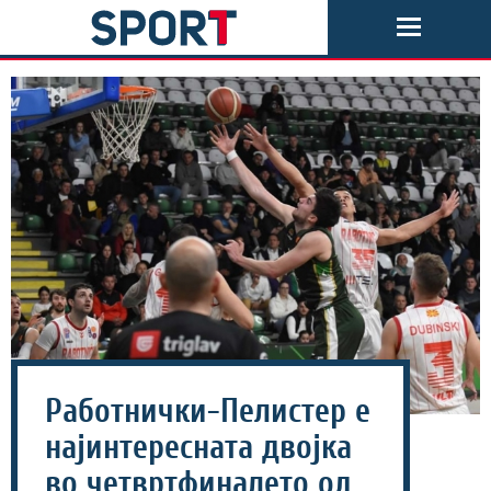
Работнички-Пелистер е
најинтересната двојка
во четвртфиналето од