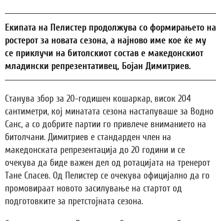
Екипата на Пелистер продолжува со формирањето на
ростерот за новата сезона, а најново име кое ќе му
се приклучи на битолскиот состав е македонскиот
младински репрезентативец, Бојан Димитриев.
Станува збор за 20-годишен кошаркар, висок 204
сантиметри, кој минатата сезона настапуваше за Водно
Санс, а со добрите партии го привлече вниманието на
битолчани. Димитриев е стандарден член на
македонската репрезентација до 20 години и се
очекува да биде важен дел од ротацијата на тренерот
Тане Спасев. Од Пелистер се очекува официјално да го
промовираат новото засилување на стартот од
подготовките за претстојната сезона.