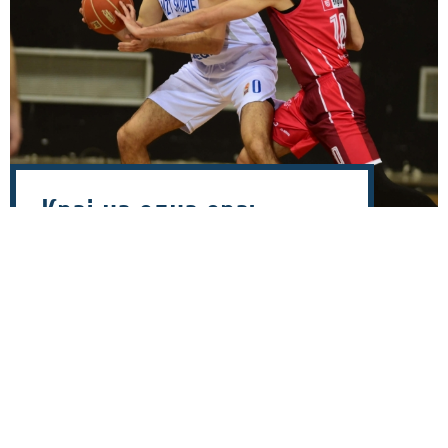
Крај на една ера:
Крстевски по седум
години го напушти МЗТ
Скопје и се пресели на
север
06 август 2026 - 18:25