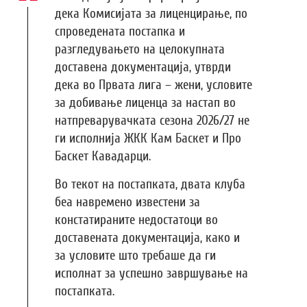
дека Комисијата за лиценцирање, по
спроведената постапка и
разгледувањето на целокупната
доставена документација, утврди
дека во Првата лига – жени, условите
за добивање лиценца за настап во
натпреварувачката сезона 2026/27 не
ги исполнија ЖКК Кам Баскет и Про
Баскет Кавадарци.
Во текот на постапката, двата клуба
беа навремено известени за
констатираните недостатоци во
доставената документација, како и
за условите што требаше да ги
исполнат за успешно завршување на
постапката.