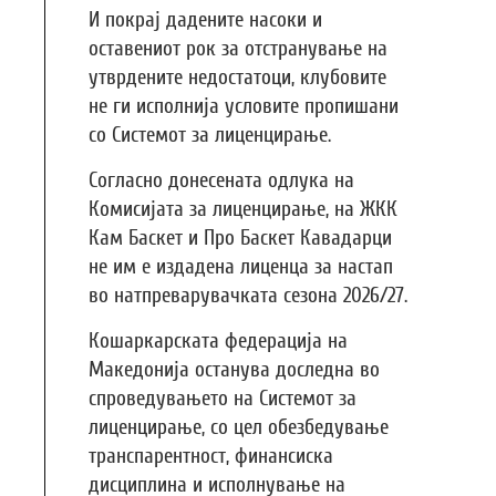
И покрај дадените насоки и
оставениот рок за отстранување на
утврдените недостатоци, клубовите
не ги исполнија условите пропишани
со Системот за лиценцирање.
Согласно донесената одлука на
Комисијата за лиценцирање, на ЖКК
Кам Баскет и Про Баскет Кавадарци
не им е издадена лиценца за настап
во натпреварувачката сезона 2026/27.
Кошаркарската федерација на
Македонија останува доследна во
спроведувањето на Системот за
лиценцирање, со цел обезбедување
транспарентност, финансиска
дисциплина и исполнување на