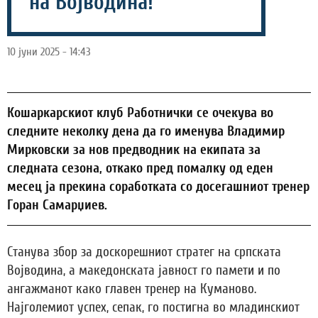
на Војводина!
10 јуни 2025 - 14:43
Кошаркарскиот клуб Работнички се очекува во
следните неколку дена да го именува Владимир
Мирковски за нов предводник на екипата за
следната сезона, откако пред помалку од еден
месец ја прекина соработката со досегашниот тренер
Горан Самарџиев.
Станува збор за доскорешниот стратег на српската
Војводина, а македонската јавност го памети и по
ангажманот како главен тренер на Куманово.
Најголемиот успех, сепак, го постигна во младинскиот