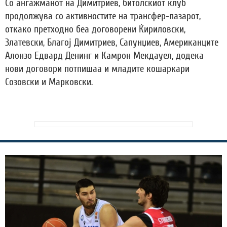
Со ангажманот на Димитриев, битолскиот клуб
продолжува со активностите на трансфер-пазарот,
откако претходно беа договорени Ќириловски,
Златевски, Благој Димитриев, Сапунџиев, Американците
Алонзо Едвард Денинг и Камрон Мекдауел, додека
нови договори потпишаа и младите кошаркари
Созовски и Марковски.