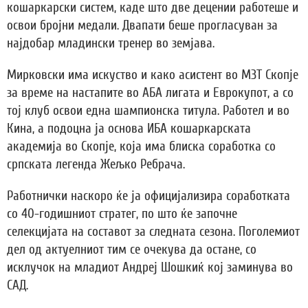
кошаркарски систем, каде што две децении работеше и
освои бројни медали. Двапати беше прогласуван за
најдобар младински тренер во земјава.
Мирковски има искуство и како асистент во МЗТ Скопје
за време на настапите во АБА лигата и Еврокупот, а со
тој клуб освои една шампионска титула. Работел и во
Кина, а подоцна ја основа ИБА кошаркарската
академија во Скопје, која има блиска соработка со
српската легенда Жељко Ребрача.
Работнички наскоро ќе ја официјализира соработката
со 40-годишниот стратег, по што ќе започне
селекцијата на составот за следната сезона. Поголемиот
дел од актуелниот тим се очекува да остане, со
исклучок на младиот Андреј Шошкиќ кој заминува во
САД.