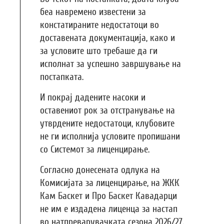
беа навремено известени за
констатираните недостатоци во
доставената документација, како и
за условите што требаше да ги
исполнат за успешно завршување на
постапката.
И покрај дадените насоки и
оставениот рок за отстранување на
утврдените недостатоци, клубовите
не ги исполнија условите пропишани
со Системот за лиценцирање.
Согласно донесената одлука на
Комисијата за лиценцирање, на ЖКК
Кам Баскет и Про Баскет Кавадарци
не им е издадена лиценца за настап
во натпреварувачката сезона 2026/27.