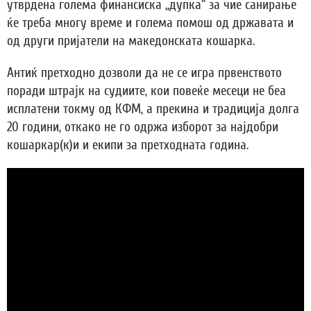
утврдена голема финансиска „дупка“ за чие санирање
ќе треба многу време и голема помош од државата и
од други пријатели на македонската кошарка.
Антиќ претходно дозволи да не се игра првенството
поради штрајк на судиите, кои повеќе месеци не беа
исплатени токму од КФМ, а прекина и традиција долга
20 години, откако не го одржа изборот за најдобри
кошаркар(к)и и екипи за претходната година.