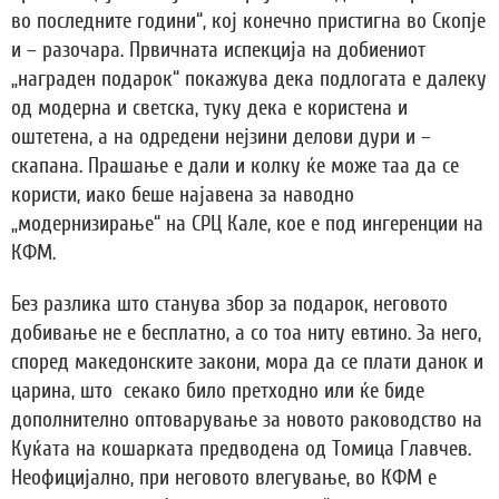
во последните години“, кој конечно пристигна во Скопје
и – разочара. Првичната испекција на добиениот
„награден подарок“ покажува дека подлогата е далеку
од модерна и светска, туку дека е користена и
оштетена, а на одредени нејзини делови дури и –
скапана. Прашање е дали и колку ќе може таа да се
користи, иако беше најавена за наводно
„модернизирање“ на СРЦ Кале, кое е под ингеренции на
КФМ.
Без разлика што станува збор за подарок, неговото
добивање не е бесплатно, а со тоа ниту евтино. За него,
според македонските закони, мора да се плати данок и
царина, што секако било претходно или ќе биде
дополнително оптоварување за новото раководство на
Куќата на кошарката предводена од Томица Главчев.
Неофицијално, при неговото влегување, во КФМ е