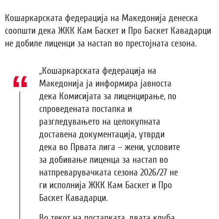
Кошаркарската федерација на Македонија денеска
соопшти дека ЖКК Кам Баскет и Про Баскет Кавадарци
не добиле лиценци за настап во престојната сезона.
„Кошаркарската федерација на
Македонија ја информира јавноста
дека Комисијата за лиценцирање, по
спроведената постапка и
разгледувањето на целокупната
доставена документација, утврди
дека во Првата лига – жени, условите
за добивање лиценца за настап во
натпреварувачката сезона 2026/27 не
ги исполнија ЖКК Кам Баскет и Про
Баскет Кавадарци.
Во текот на постапката, двата клуба