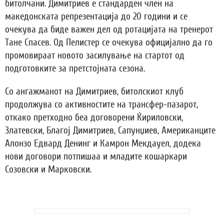
битолчани. Димитриев е стандарден член на
македонската репрезентација до 20 години и се
очекува да биде важен дел од ротацијата на тренерот
Тане Спасев. Од Пелистер се очекува официјално да го
промовираат новото засилување на стартот од
подготовките за претстојната сезона.
Со ангажманот на Димитриев, битолскиот клуб
продолжува со активностите на трансфер-пазарот,
откако претходно беа договорени Ќириловски,
Златевски, Благој Димитриев, Сапунџиев, Американците
Алонзо Едвард Денинг и Камрон Мекдауел, додека
нови договори потпишаа и младите кошаркари
Созовски и Марковски.