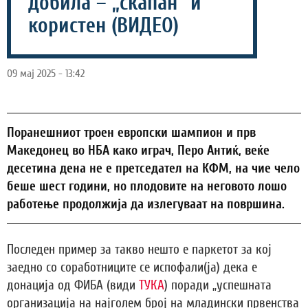
добила – „скапан“ и
користен (ВИДЕО)
09 мај 2025 - 13:42
Поранешниот троен европски шампион и прв
Македонец во НБА како играч, Перо Антиќ, веќе
десетина дена не е претседател на КФМ, на чие чело
беше шест години, но плодовите на неговото лошо
работење продолжија да излегуваат на површина.
Последен пример за такво нешто е паркетот за кој
заедно со соработниците се испофали(ја) дека е
донација од ФИБА (види
ТУКА
) поради „успешната
организација на најголем број на младински првенства