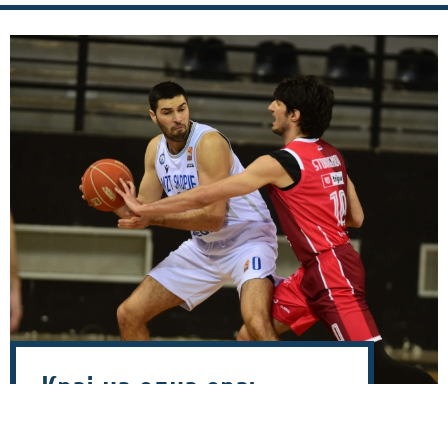
Крај на една ера:
Крстевски по седум