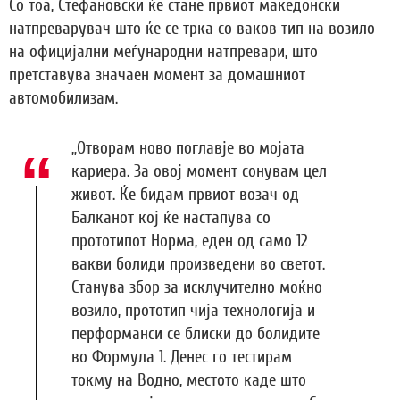
Со тоа, Стефановски ќе стане првиот македонски
натпреварувач што ќе се трка со ваков тип на возило
на официјални меѓународни натпревари, што
претставува значаен момент за домашниот
автомобилизам.
„Отворам ново поглавје во мојата
кариера. За овој момент сонувам цел
живот. Ќе бидам првиот возач од
Балканот кој ќе настапува со
прототипот Норма, еден од само 12
вакви болиди произведени во светот.
Станува збор за исклучително моќно
возило, прототип чија технологија и
перформанси се блиски до болидите
во Формула 1. Денес го тестирам
токму на Водно, местото каде што