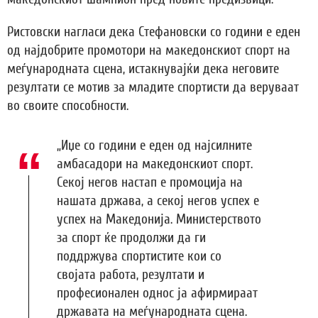
Ристовски нагласи дека Стефановски со години е еден
од најдобрите промотори на македонскиот спорт на
меѓународната сцена, истакнувајќи дека неговите
резултати се мотив за младите спортисти да веруваат
во своите способности.
„Иџе со години е еден од најсилните
амбасадори на македонскиот спорт.
Секој негов настап е промоција на
нашата држава, а секој негов успех е
успех на Македонија. Министерството
за спорт ќе продолжи да ги
поддржува спортистите кои со
својата работа, резултати и
професионален однос ја афирмираат
државата на меѓународната сцена.