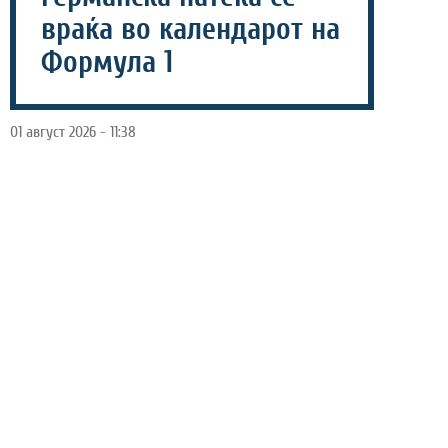
враќа во календарот на
Формула 1
01 август 2026 - 11:38
Една од најпознатите европски патеки би можела
повторно да стане дел од календарот на Формула 1.
Според најновите информации, раководството на
патеката во Хокенхајм веќе започнало разговори со
челниците на шампионатот околу можноста за
враќање на Големата награда на Германија.
Извршниот директор на Формула 1, Стефано
Доменикали, потврди дека иницијативата дошла токму