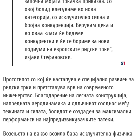
започна мојата тркачка приказна. Со
овој болид влегуваме во нова
категорија, со исклучително силна и
бројна конкуренција. Верувам дека и
во оваа класа ќе бидеме
конкурентни и ќе се бориме за нови
подиуми на европските ридски трки“,
изјави Стефановски.
Прототипот со кој ќе настапува е специјално развиен за
ридски трки и претставува врв на современото
инженерство. Благодарение на лесната конструкција,
напредната аеродинамика и одличниот сооднос меѓу
тежината и силата, болидот е создаден за максимални
перформанси на најпредизвикувачките патеки.
Возењето на вакво возило бара исклучителна физичка