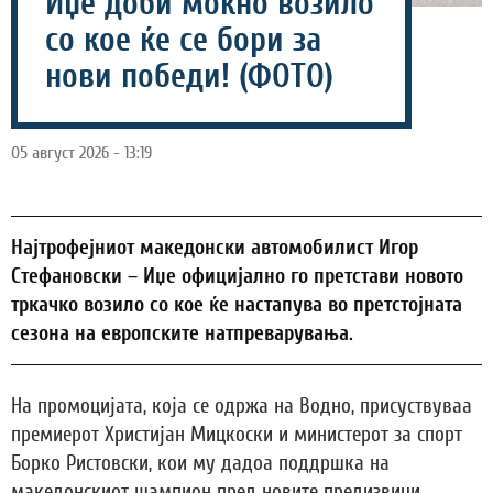
Иџе доби моќно возило
со кое ќе се бори за
нови победи! (ФОТО)
05 август 2026 - 13:19
Најтрофејниот македонски автомобилист Игор
Стефановски – Иџе официјално го претстави новото
тркачко возило со кое ќе настапува во претстојната
сезона на европските натпреварувања.
На промоцијата, која се одржа на Водно, присуствуваа
премиерот Христијан Мицкоски и министерот за спорт
Борко Ристовски, кои му дадоа поддршка на
македонскиот шампион пред новите предизвици.