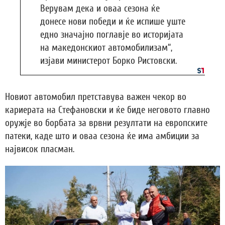
Верувам дека и оваа сезона ќе
донесе нови победи и ќе испише уште
едно значајно поглавје во историјата
на македонскиот автомобилизам“,
изјави министерот Борко Ристовски.
Новиот автомобил претставува важен чекор во
кариерата на Стефановски и ќе биде неговото главно
оружје во борбата за врвни резултати на европските
патеки, каде што и оваа сезона ќе има амбиции за
највисок пласман.