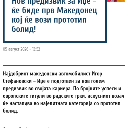
Нов предизвик за Иџе -
ќе биде прв Македонец
кој ќе вози прототип
болид!
05 август 2026 - 13:52
Најдобриот македонски автомобилист Игор
Стефановски – Иџе е подготвен за нов голем
предизвик во својата кариера. По бројните успеси и
европските титули во ридските трки, искусниот возач
ќе настапува во најелитната категорија со прототип
болид.