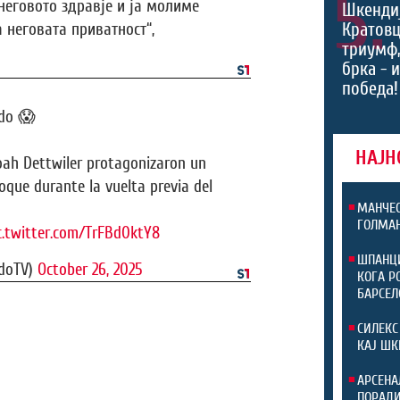
5.
 неговото здравје и ја молиме
Шкендиј
Кратовц
а неговата приватност“,
триумф
брка - 
победа!
edo 😱
НАЈН
ah Dettwiler protagonizaron un
que durante la vuelta previa del
МАНЧЕС
ГОЛМАН
c.twitter.com/TrFBd0ktY8
ШПАНЦИ
doTV)
October 26, 2025
КОГА Р
БАРСЕЛ
СИЛЕКС
КАЈ ШК
АРСЕНА
ПОРАДИ