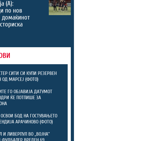
а (А):
и по нов
, домаќинот
историска
ОВИ
ТЕР СИТИ СИ КУПИ РЕЗЕРВЕН
 ОД МАРСЕЈ (ФОТО)
ТЕ ГО ОБЈАВИЈА ДАТУМОТ
ОДРИ ЌЕ ПОТПИШЕ ЗА
ОНА
 ОСВОИ БОД НА ГОСТУВАЊЕТО
ЕНДИЈА АРАЧИНОВО (ФОТО)
Л И ЛИВЕРПУЛ ВО „ВОЈНА“
 ФУДБАЛЕР ВРЕДЕН 69