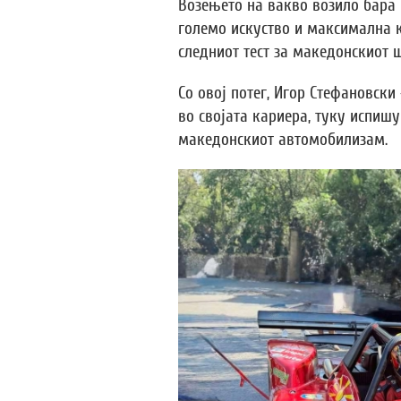
Возењето на вакво возило бара 
големо искуство и максимална к
следниот тест за македонскиот 
Со овој потег, Игор Стефановски
во својата кариера, туку испишу
македонскиот автомобилизам.