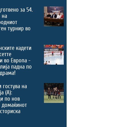
дготвено за 54.
 на
родниот
ен турнир во
нските кадети
сетте
и во Европа -
лија падна по
драма!
ѝ гостува на
а (А):
и по нов
, домаќинот
историска