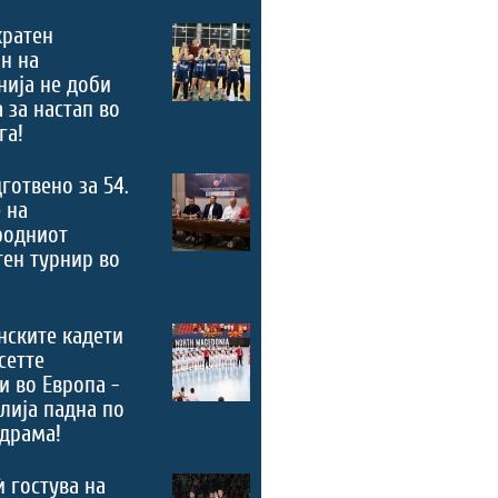
кратен
н на
ија не доби
 за настап во
га!
дготвено за 54.
 на
родниот
ен турнир во
нските кадети
сетте
и во Европа -
лија падна по
драма!
ѝ гостува на