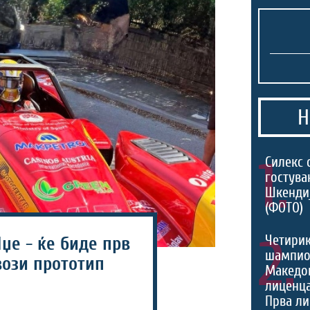
Н
1.
Силекс 
гостува
Шкенди
(ФОТО)
2.
Четири
џе - ќе биде прв
шампио
вози прототип
Македон
лиценца
Прва ли