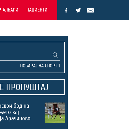
ЕЧАЛБАРИ
ПАЦИЕНТИ
Е ПРОПУШТАЈ
освои бод на
њето кај
ја Арачиново