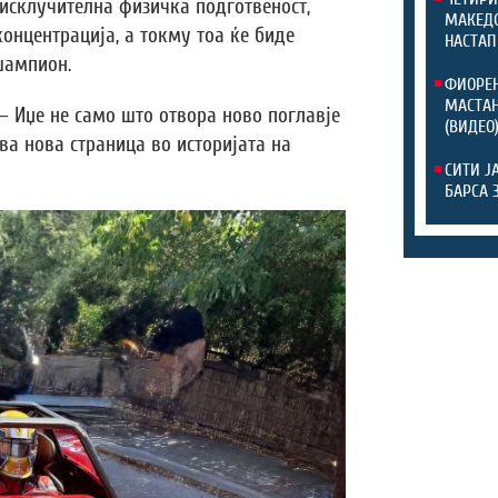
исклучителна физичка подготвеност,
МАКЕДО
онцентрација, а токму тоа ќе биде
НАСТАП
шампион.
ФИОРЕН
МАСТАН
 – Иџе не само што отвора ново поглавје
(ВИДЕО
ва нова страница во историјата на
СИТИ Ј
БАРСА 