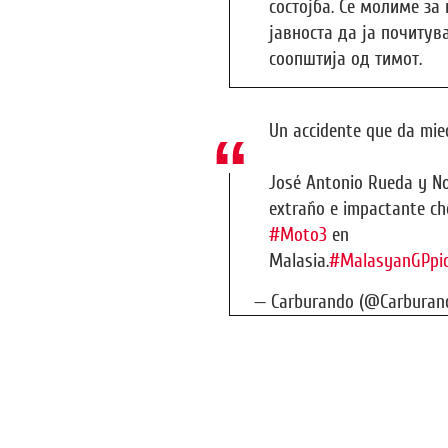
состојба. Се молиме за
јавноста да ја почитув
соопштија од тимот.
Un accidente que da mi
José Antonio Rueda y No
extraño e impactante cho
#Moto3
en
Malasia.
#MalasyanGP
pi
— Carburando (@Carburan