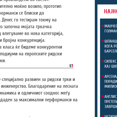
ително моќно возило, прототип
НАЈН
форманси се блиски до
 Денес го тестирам токму на
МАНЧЕС
то започна мојата тркачка
ГОЛМАН
д влегуваме во нова категорија,
и бројна конкуренција.
ШПАНЦИ
КОГА Р
а класа ќе бидеме конкурентни
БАРСЕЛ
и подиуми на европските ридски
ки.
СИЛЕКС
КАЈ ШК
АРСЕНА
е специјално развиен за ридски трки и
ПОРАДИ
 инженерство. Благодарение на лесната
МИЛИО
динамика и одличниот сооднос меѓу
АНГЛИС
оздаден за максимални перформанси на
ПРЕТЕП
ЗАВРШИ
ЧЕТИРИ