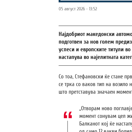
05 август 2026 - 13:52
Најдобриот македонски автомо
подготвен за нов голем предиз
успеси и европските титули во 
настапува во најелитната катег
Со тоа, Стефановски ќе стане п
се трка со ваков тип на возило
што претставува значаен момен
„Отворам ново поглавје
момент сонувам цел жи
Балканот кој ќе настап
од само 12 вакви болид