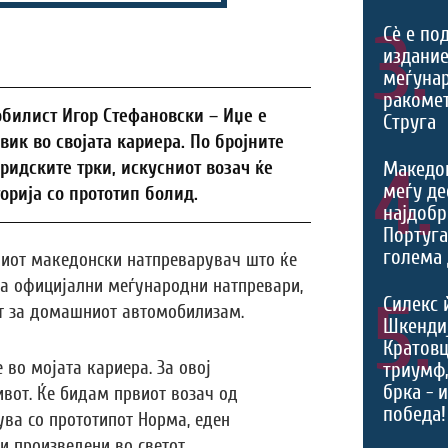
3.
Сѐ е по
издание
меѓуна
ракомет
билист Игор Стефановски – Иџе е
Струга
вик во својата кариера. По бројните
4.
Македо
ридските трки, искусниот возач ќе
меѓу де
орија со прототип болид.
најдобр
Португа
голема 
рвиот македонски натпреварувач што ќе
 на официјални меѓународни натпревари,
5.
Силекс 
т за домашниот автомобилизам.
Шкендиј
Кратовц
 во мојата кариера. За овој
триумф
брка - 
вот. Ќе бидам првиот возач од
победа!
ува со прототипот Норма, еден
и произведени во светот.