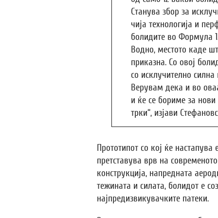
Станува збор за исклуч
чија технологија и пер
болидите во Формула 1.
Водно, местото каде ш
приказна. Со овој боли
со исклучително силна 
Верувам дека и во ова
и ќе се бориме за нов
трки“, изјави Стефановс
Прототипот со кој ќе настапува 
претставува врв на современото
конструкција, напредната аеро
тежината и силата, болидот е с
најпредизвикувачките патеки.