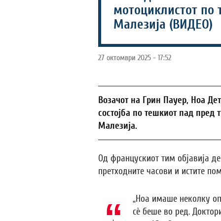
мотоциклистот по 
Малезија (ВИДЕО)
27 октомври 2025 - 17:52
Возачот на Грин Пауер, Ноа Де
состојба по тешкиот пад пред 
Малезија.
Од францускиот тим објавија д
претходните часови и истите по
„Ноа имаше неколку оп
сè беше во ред. Доктор