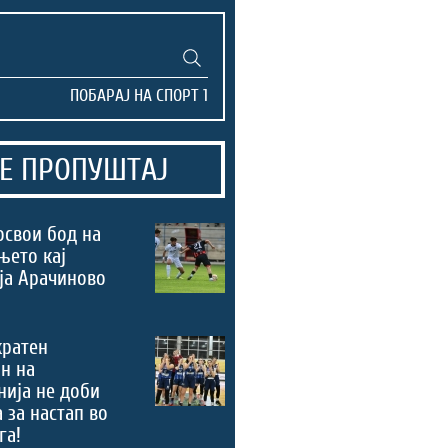
Е ПРОПУШТАЈ
освои бод на
њето кај
ја Арачиново
кратен
н на
ија не доби
 за настап во
га!