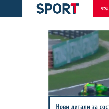
ФУД
Нови детали за сос