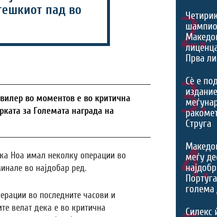
тешкиот пад во
2.
Четири
шампио
Македон
лиценца
Прва ли
3.
Сѐ е по
издание
твилер во моментов е во критична
меѓуна
трката за Големата награда на
ракомет
Струга
4.
Македо
ека Ноа имал неколку операции во
меѓу де
најдобр
минале во најдобар ред.
Португа
голема 
ерации во последните часови и
ите велат дека е во критична
Силекс 