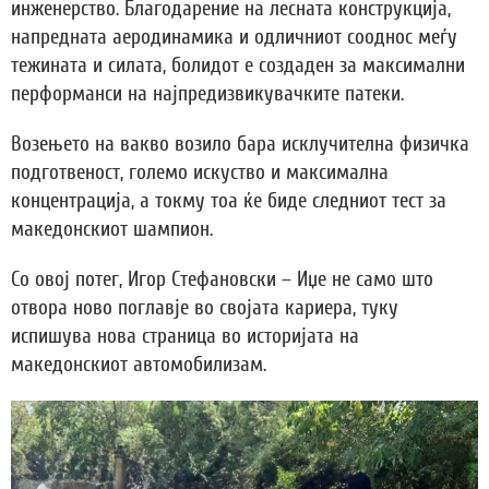
инженерство. Благодарение на лесната конструкција,
напредната аеродинамика и одличниот сооднос меѓу
тежината и силата, болидот е создаден за максимални
перформанси на најпредизвикувачките патеки.
Возењето на вакво возило бара исклучителна физичка
подготвеност, големо искуство и максимална
концентрација, а токму тоа ќе биде следниот тест за
македонскиот шампион.
Со овој потег, Игор Стефановски – Иџе не само што
отвора ново поглавје во својата кариера, туку
испишува нова страница во историјата на
македонскиот автомобилизам.