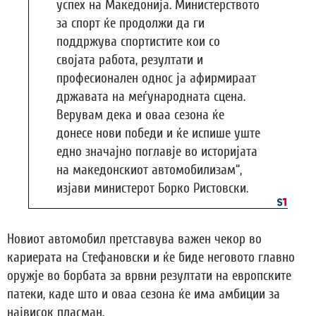
успех на Македонија. Министерството
за спорт ќе продолжи да ги
поддржува спортистите кои со
својата работа, резултати и
професионален однос ја афирмираат
државата на меѓународната сцена.
Верувам дека и оваа сезона ќе
донесе нови победи и ќе испише уште
едно значајно поглавје во историјата
на македонскиот автомобилизам“,
изјави министерот Борко Ристовски.
Новиот автомобил претставува важен чекор во
кариерата на Стефановски и ќе биде неговото главно
оружје во борбата за врвни резултати на европските
патеки, каде што и оваа сезона ќе има амбиции за
највисок пласман.