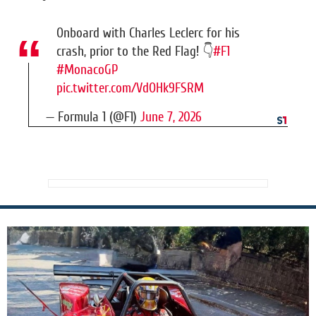
Onboard with Charles Leclerc for his
crash, prior to the Red Flag! 👇
#F1
#MonacoGP
pic.twitter.com/VdOHk9FSRM
— Formula 1 (@F1)
June 7, 2026