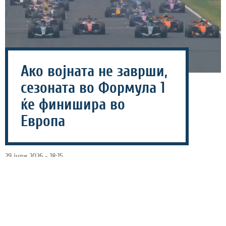
Ако војната не заврши,
сезоната во Формула 1
ќе финишира во
Европа
29 јули 2026 - 18:15
Извршниот директор на Формула 1, Стефано
Доменикали, откри дека постои резервен план