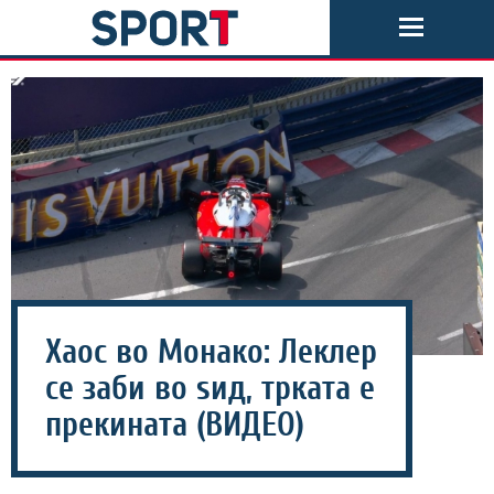
Хаос во Монако: Леклер
се заби во ѕид, трката е
прекината (ВИДЕО)