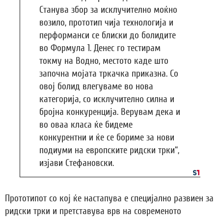
Станува збор за исклучително моќно
возило, прототип чија технологија и
перформанси се блиски до болидите
во Формула 1. Денес го тестирам
токму на Водно, местото каде што
започна мојата тркачка приказна. Со
овој болид влегуваме во нова
категорија, со исклучително силна и
бројна конкуренција. Верувам дека и
во оваа класа ќе бидеме
конкурентни и ќе се бориме за нови
подиуми на европските ридски трки“,
изјави Стефановски.
Прототипот со кој ќе настапува е специјално развиен за
ридски трки и претставува врв на современото