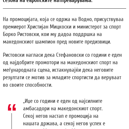
сезона на европските натпреварувања.
На промоцијата, која се одржа на Водно, присуствуваа
премиерот Христијан Мицкоски и министерот за спорт
Борко Ристовски, кои му дадоа поддршка на
македонскиот шампион пред новите предизвици.
Ристовски нагласи дека Стефановски со години е еден
од најдобрите промотори на македонскиот спорт на
меѓународната сцена, истакнувајќи дека неговите
резултати се мотив за младите спортисти да веруваат
во своите способности.
„Иџе со години е еден од најсилните
амбасадори на македонскиот спорт.
Секој негов настап е промоција на
нашата држава, а секој негов успех е