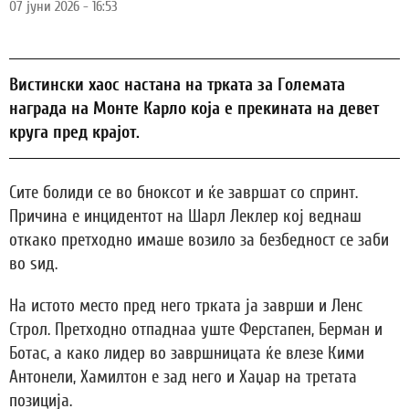
07 јуни 2026 - 16:53
Вистински хаос настана на трката за Големата
награда на Монте Карло која е прекината на девет
круга пред крајот.
Сите болиди се во бноксот и ќе завршат со спринт.
Причина е инцидентот на Шарл Леклер кој веднаш
откако претходно имаше возило за безбедност се заби
во ѕид.
На истото место пред него трката ја заврши и Ленс
Строл. Претходно отпаднаа уште Ферстапен, Берман и
Ботас, а како лидер во завршницата ќе влезе Кими
Антонели, Хамилтон е зад него и Хаџар на третата
позиција.