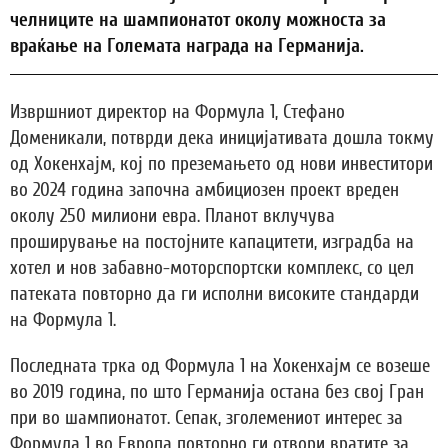
челниците на шампионатот околу можноста за
враќање на Големата награда на Германија.
Извршниот директор на Формула 1, Стефано
Доменикали, потврди дека иницијативата дошла токму
од Хокенхајм, кој по преземањето од нови инвеститори
во 2024 година започна амбициозен проект вреден
околу 250 милиони евра. Планот вклучува
проширување на постојните капацитети, изградба на
хотел и нов забавно-моторспортски комплекс, со цел
патеката повторно да ги исполни високите стандарди
на Формула 1.
Последната трка од Формула 1 на Хокенхајм се возеше
во 2019 година, по што Германија остана без свој Гран
при во шампионатот. Сепак, зголемениот интерес за
Формула 1 во Европа повторно ги отвори вратите за