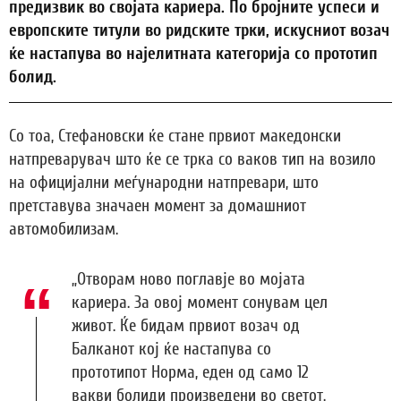
предизвик во својата кариера. По бројните успеси и
европските титули во ридските трки, искусниот возач
ќе настапува во најелитната категорија со прототип
болид.
Со тоа, Стефановски ќе стане првиот македонски
натпреварувач што ќе се трка со ваков тип на возило
на официјални меѓународни натпревари, што
претставува значаен момент за домашниот
автомобилизам.
„Отворам ново поглавје во мојата
кариера. За овој момент сонувам цел
живот. Ќе бидам првиот возач од
Балканот кој ќе настапува со
прототипот Норма, еден од само 12
вакви болиди произведени во светот.