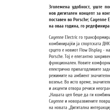
Зголемена удобност, уште по
нов дигитален концепт за кон
поставен во Porsche; Cayenne El
на оваа година, го редефинира
Cayenne Electric го трансформир
комбинирајќи ја спортската ДНК 
срцето е новиот Flow Display - 
Porsche. Тој е елегантно закрив
функционален. Новите комфорни
електрично прилагодливите зад
режимите на амбиент значително
возење. Во исто време, значите
и акценти отвора речиси неогра
„Нашата цел беше да ги комбин
Cayenne и новоразвиените површ
на новата „Дигитална интеракци