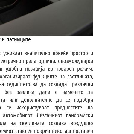
 и патниците
ic уживаат значително повеќе простор и
електрично прилагодливи, овозможувајќи
д удобна позиција во товарен режим.
организираат функциите на светлината,
 на седиштето за да создадат различни
 - без разлика дали е наменето за
јата или дополнително да се подобри
а се искористуваат предностите на
 автомобилот. Лизгачкиот панорамски
ола на светлината создава воздушно
олемиот стаклен покрив некогаш поставен