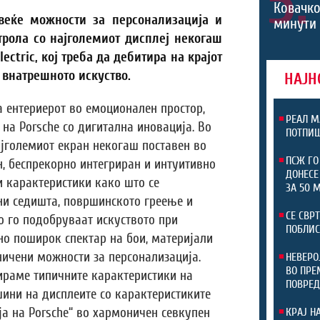
5.
Ковачко
веќе можности за персонализација и
минути 
трола со најголемиот дисплеј некогаш
ectric, кој треба да дебитира на крајот
 внатрешното искуство.
НАЈН
а ентериерот во емоционален простор,
РЕАЛ М
на Porsche со дигитална иновација. Во
ПОТПИШ
најголемиот екран некогаш поставен во
ПСЖ ГО
ен, беспрекорно интегриран и интуитивно
ДОНЕСЕ
 карактеристики како што се
ЗА 50 
ни седишта, површинското греење и
СЕ СВР
 го подобруваат искуството при
ПОБЛИС
лно поширок спектар на бои, материјали
ничени можности за персонализација.
НЕВЕРО
ВО ПРЕ
ираме типичните карактеристики на
ПОВРЕД
ини на дисплеите со карактеристиките
ја на Porsche“ во хармоничен севкупен
КРАЈ Н