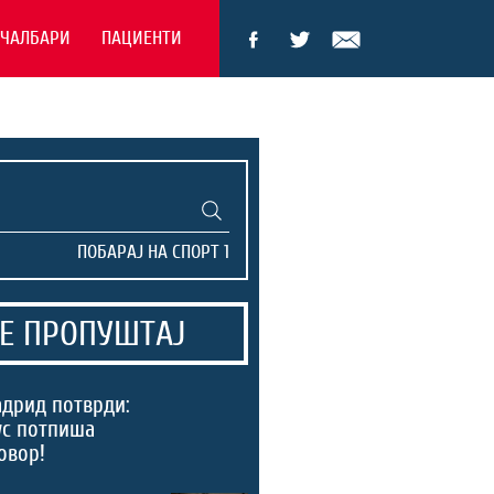
ЕЧАЛБАРИ
ПАЦИЕНТИ
Е ПРОПУШТАЈ
дрид потврди:
ус потпиша
овор!