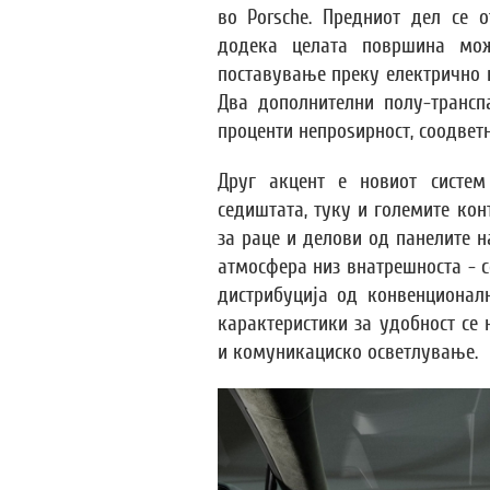
во Porsche. Предниот дел се 
додека целата површина мо
поставување преку електрично 
Два дополнителни полу-трансп
проценти непроѕирност, соодветн
Друг акцент е новиот систем
седиштата, туку и големите кон
за раце и делови од панелите на
атмосфера низ внатрешноста - 
дистрибуција од конвенционал
карактеристики за удобност се
и комуникациско осветлување.