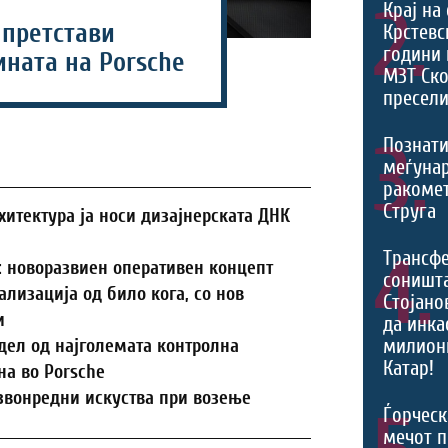
2.
Крај на
 претстави
Крстевс
години 
ината на Porsche
МЗТ Ско
пресели
3.
Познати
меѓуна
ракомет
Струга
итектура ја носи дизајнерската ДНК
4.
Трансф
on: новоразвиен оперативен концепт
соништа
ализација од било кога, со нов
Стојано
и
да инка
милион
дел од најголемата контролна
Катар!
а во Porsche
звонредни искуства при возење
Ѓорческ
мечот п