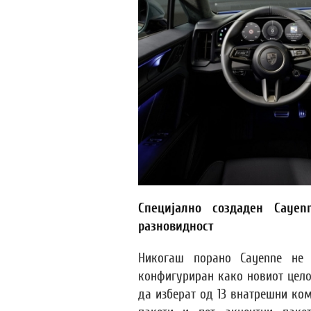
Специјално создаден Caye
разновидност
Никогаш порано Cayenne не
конфигуриран како новиот цело
да изберат од 13 внатрешни ко