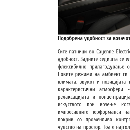
Подобрена удобност за возачот
Сите патници во Cayenne Electr
удобност. Задните седишта се 
флексибилно прилагодување о
Новите режими на амбиент ги 
климата, звукот и позицијата
карактеристични атмосфери
релаксацијата и концентраци
искуството при возење ког
импресивните перформанси на
покрив со променлива контр
чувство на простор. Тоа е најг