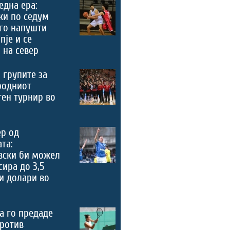
 една ера:
ки по седум
го напушти
пје и се
 на север
 групите за
родниот
ен турнир во
ер од
та:
вски би можел
сира до 3,5
и долари во
а го предаде
ротив