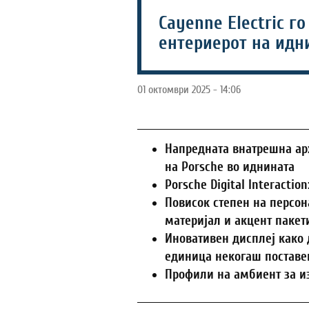
Cayenne Electric го
ентериерот на идн
01 октомври 2025 - 14:06
Напредната внатрешна арх
на Porsche во иднината
Porsche Digital Interacti
Повисок степен на персон
материјал и акцент пакет
Иновативен дисплеј како 
единица некогаш поставен
Профили на амбиент за и