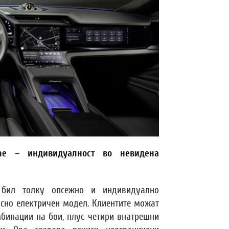
nne – индивидуалност во невидена
 бил толку опсежно и индивидуално
сно електричен модел. Клиентите можат
мбинации на бои, плус четири внатрешни