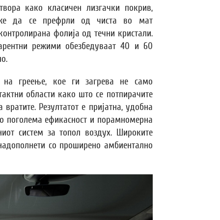
отвора како класичен лизгачки покрив,
же да се префрли од чиста во мат
контролирана фолија од течни кристали.
арентни режими обезбедуваат 40 и 60
о.
 на греење, кое ги загрева не само
тактни области како што се потпирачите
 вратите. Резултатот е пријатна, удобна
со поголема ефикасност и порамномерна
ниот систем за топол воздух. Широките
 надополнети со проширено амбиентално