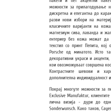
пакети и пет акцентни пакет
можности за прилагодување н
дискретна и елегантна до каракт
разви нови избори на материј
класичните варијанти на кожа
магнезиум сива, лаванда и жал
ентериер без кожа можат да г
текстил со принт Пепита, кој
Porsche од минатото. Исто т
декоративни украси и акценти,
кои овозможуваат совршена коо
Контрастните шевови и хар
дополнителна индивидуалност и 
Покрај многуте можности за п
Exclusive Manufaktur, клиентит
лична визија - дури до едн
Sonderwunsch. Како таков, Caye