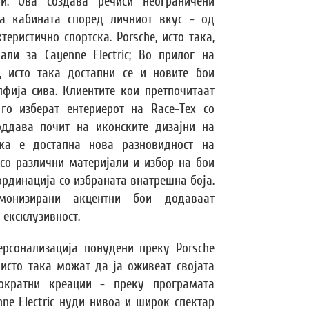
и. Ова создава речиси неограничени
а кабината според личниот вкус - од
еристично спортска. Porsche, исто така,
али за Cayenne Electric; Во прилог на
, исто така достапни се и новите бои
фија сива. Клиентите кои претпочитаат
о изберат ентериерот на Race-Tex со
 оддава почит на иконските дизајни на
ака е достапна нова разновидност на
 со различни материјали и избор на бои
рдинација со избраната внатрешна боја.
монизирани акцентни бои додаваат
ексклузивност.
ерсонализација понудени преку Porsche
е исто така можат да ја оживеат својата
ократни креации - преку програмата
nne Electric нуди нивоа и широк спектар