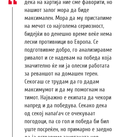
дека на хартија ние сме фаворити, но
нашиот залог мора да биде
максимален. Мора да му пристапиме
на мечот со најголема сериозност,
бидејќи во денешно време веќе нема
лесни противници во Европа. Се
подготвивме добро, го анализиравме
ривалот и се надевам на победа која
значително ќе ни ја олесни работата
за реваншот на домашен терен.
Секогаш се трудам да го дадам
максимумот и да му помогнам на
тимот. Најважно е екипата да чекори
напред и да победува. Секако дека
од секој напаѓач се очекуваат
погодоци, па со гол и победа би бил
уште посреќен, но примарно е заедно