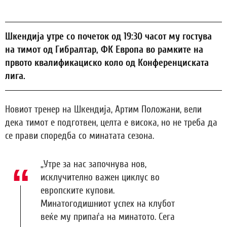
Шкендија утре со почеток од 19:30 часот му гостува
на тимот од Гибралтар, ФК Европа во рамките на
првото квалификациско коло од Конференциската
лига.
Новиот тренер на Шкендија, Артим Положани, вели
дека тимот е подготвен, целта е висока, но не треба да
се прави споредба со минатата сезона.
„Утре за нас започнува нов,
исклучително важен циклус во
европските купови.
Минатогодишниот успех на клубот
веќе му припаѓа на минатото. Сега