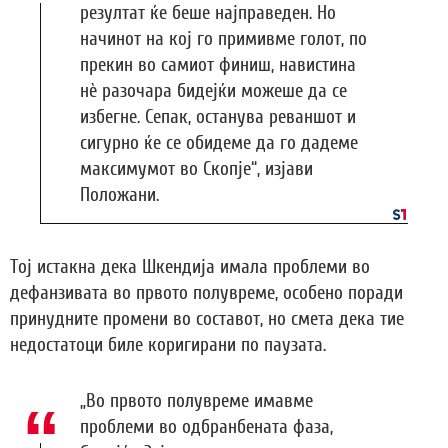
резултат ќе беше најправеден. Но
начинот на кој го примивме голот, по
прекин во самиот финиш, навистина
нè разочара бидејќи можеше да се
избегне. Сепак, останува реваншот и
сигурно ќе се обидеме да го дадеме
максимумот во Скопје“, изјави
Положани.
Тој истакна дека Шкендија имала проблеми во
дефанзивата во првото полувреме, особено поради
принудните промени во составот, но смета дека тие
недостатоци биле коригирани по паузата.
„Во првото полувреме имавме
проблеми во одбранбената фаза,