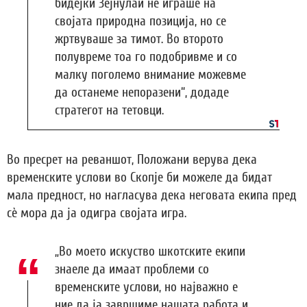
бидејќи Зејнулаи не играше на
својата природна позиција, но се
жртвуваше за тимот. Во второто
полувреме тоа го подобривме и со
малку поголемо внимание можевме
да останеме непоразени“, додаде
стратегот на тетовци.
Во пресрет на реваншот, Положани верува дека
временските услови во Скопје би можеле да бидат
мала предност, но нагласува дека неговата екипа пред
сè мора да ја одигра својата игра.
„Во моето искуство шкотските екипи
знаеле да имаат проблеми со
временските услови, но најважно е
ние да ја завршиме нашата работа и