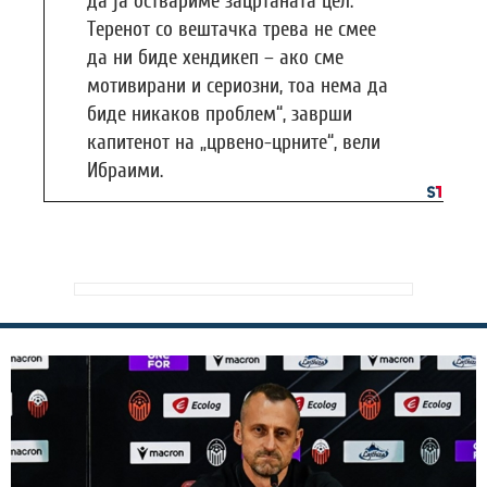
да ја оствариме зацртаната цел.
Теренот со вештачка трева не смее
да ни биде хендикеп – ако сме
мотивирани и сериозни, тоа нема да
биде никаков проблем“, заврши
капитенот на „црвено-црните“, вели
Ибраими.