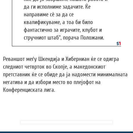
да ги исполниме задачите. Ќе
направиме сè за да се
квалификуваме, а тоа би било
фантастично за играчите, клубот и
стручниот штаб“, порача Положани.
Реваншот меѓу Шкендија и Хиберниан ќе се одигра
следниот четврток во Скопје, а македонскиот
претставник ќе се обиде да ја надомести минималната
негатива и да избори место во плејофот на
Конференциската лига.