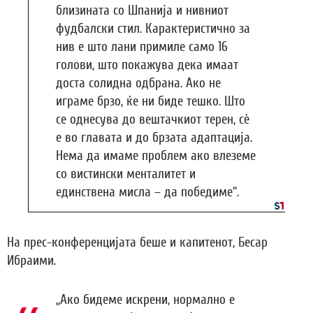
близината со Шпанија и нивниот
фудбалски стил. Карактеристично за
нив е што лани примиле само 16
голови, што покажува дека имаат
доста солидна одбрана. Ако не
играме брзо, ќе ни биде тешко. Што
се однесува до вештачкиот терен, сè
е во главата и до брзата адаптација.
Нема да имаме проблем ако влеземе
со вистински менталитет и
единствена мисла – да победиме“.
На прес-конференцијата беше и капитенот, Бесар
Ибраими.
„Ако бидеме искрени, нормално е