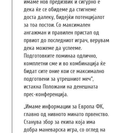
имаме нов предизвик и сигурно е
дека ќе се обидеме да стигнеме
доста далеку, бидејќи потенцијалот
за тоа постои. Со максимален
ангажман и правилен пристап од
првиот до последниот играч, верувам
дека можеме да успееме.
Подготовките поминаа одлично,
комплетни сме и во комбинација ќе
бидат сите оние кои се максимално
подготвени за утрешниот меч“,
истакна Положани на денешната
прес-конференција.
„Имаме информации за Европа ФК,
главно од нивното минато првенство.
Станува збор за екипа која има
добра маневарска игра, со оглед на