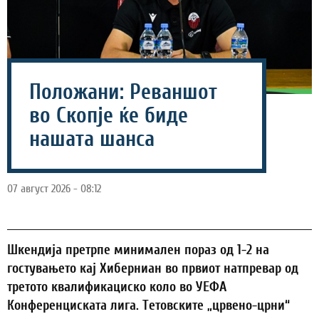
Положани: Реваншот
во Скопје ќе биде
нашата шанса
07 август 2026 - 08:12
Шкендија претрпе минимален пораз од 1-2 на
гостувањето кај Хиберниан во првиот натпревар од
третото квалификациско коло во УЕФА
Конференциската лига. Тетовските „црвено-црни“