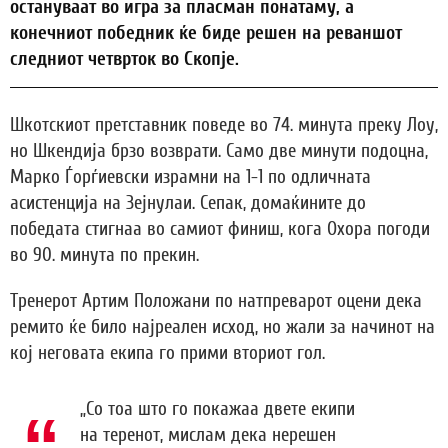
остануваат во игра за пласман понатаму, а
конечниот победник ќе биде решен на реваншот
следниот четврток во Скопје.
Шкотскиот претставник поведе во 74. минута преку Лоу,
но Шкендија брзо возврати. Само две минути подоцна,
Марко Ѓорѓиевски израмни на 1-1 по одличната
асистенција на Зејнулаи. Сепак, домаќините до
победата стигнаа во самиот финиш, кога Охора погоди
во 90. минута по прекин.
Тренерот Артим Положани по натпреварот оцени дека
ремито ќе било најреален исход, но жали за начинот на
кој неговата екипа го прими вториот гол.
„Со тоа што го покажаа двете екипи
на теренот, мислам дека нерешен