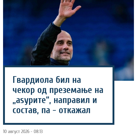
Гвардиола бил на
чекор од преземање на
„аѕурите“, направил и
состав, па - откажал
10 август 2026 - 08:13