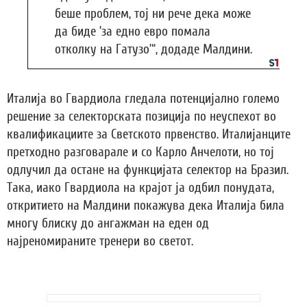
беше проблем, тој ни рече дека може
да биде ’за едно евро помала
отколку на Гатузо’“, додаде Малдини.
Италија во Гвардиола гледала потенцијално големо
решение за селекторската позиција по неуспехот во
квалификациите за Светското првенство. Италијанците
претходно разговарале и со Карло Анчелоти, но тој
одлучил да остане на функцијата селектор на Бразил.
Така, иако Гвардиола на крајот ја одбил понудата,
откритието на Малдини покажува дека Италија била
многу блиску до ангажман на еден од
најреномираните тренери во светот.