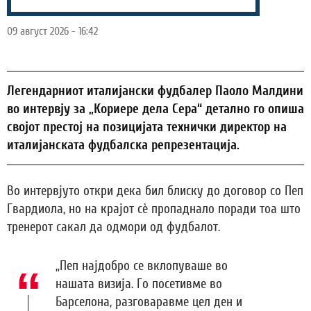
09 август 2026 - 16:42
Легендарниот италијански фудбалер Паоло Малдини
во интервју за „Кориере дела Сера“ детално го опиша
својот престој на позицијата технички директор на
италијанската фудбалска репрезентација.
Во интервјуто откри дека бил блиску до договор со Пеп
Гвардиола, но на крајот сè пропаднало поради тоа што
тренерот сакал да одмори од фудбалот.
„Пеп најдобро се вклопуваше во
нашата визија. Го посетивме во
Барселона, разговаравме цел ден и