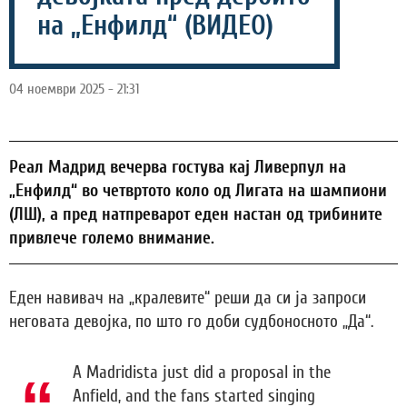
на „Енфилд“ (ВИДЕО)
04 ноември 2025 - 21:31
Реал Мадрид вечерва гостува кај Ливерпул на
„Енфилд“ во четвртото коло од Лигата на шампиони
(ЛШ), а пред натпреварот еден настан од трибините
привлече големо внимание.
Еден навивач на „кралевите“ реши да си ја запроси
неговата девојка, по што го доби судбоносното „Да“.
A Madridista just did a proposal in the
Anfield, and the fans started singing