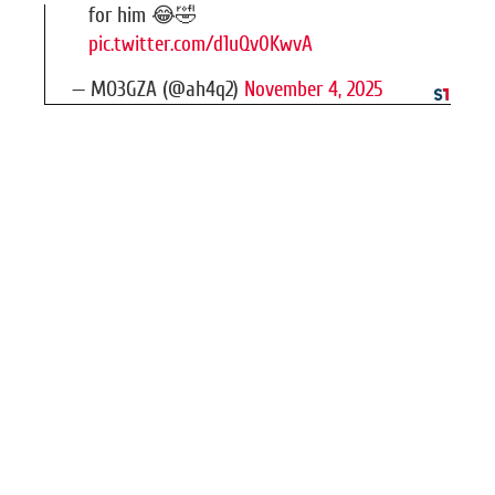
for him 😂🤣
pic.twitter.com/d1uQv0KwvA
— MO3GZA (@ah4q2)
November 4, 2025