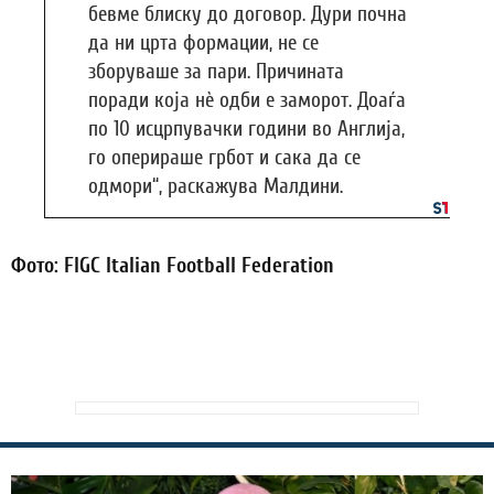
бевме блиску до договор. Дури почна
да ни црта формации, не се
зборуваше за пари. Причината
поради која нè одби е заморот. Доаѓа
по 10 исцрпувачки години во Англија,
го оперираше грбот и сака да се
одмори“, раскажува Малдини.
Фото: FIGC Italian Football Federation