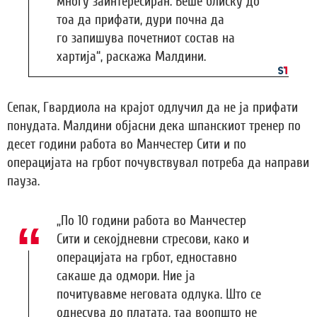
многу заинтересиран. Беше блиску до
тоа да прифати, дури почна да
го запишува почетниот состав на
хартија“, раскажа Малдини.
Сепак, Гвардиола на крајот одлучил да не ја прифати
понудата. Малдини објасни дека шпанскиот тренер по
десет години работа во Манчестер Сити и по
операцијата на грбот почувствувал потреба да направи
пауза.
„По 10 години работа во Манчестер
Сити и секојдневни стресови, како и
операцијата на грбот, едноставно
сакаше да одмори. Ние ја
почитувавме неговата одлука. Што се
однесува до платата, таа воопшто не