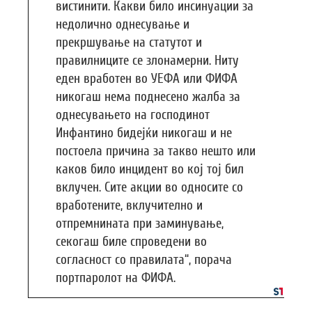
вистинити. Какви било инсинуации за
недолично однесување и
прекршување на статутот и
правилниците се злонамерни. Ниту
еден вработен во УЕФА или ФИФА
никогаш нема поднесено жалба за
однесувањето на господинот
Инфантино бидејќи никогаш и не
постоела причина за такво нешто или
каков било инцидент во кој тој бил
вклучен. Сите акции во односите со
вработените, вклучително и
отпремнината при заминување,
секогаш биле спроведени во
согласност со правилата“, порача
портпаролот на ФИФА.