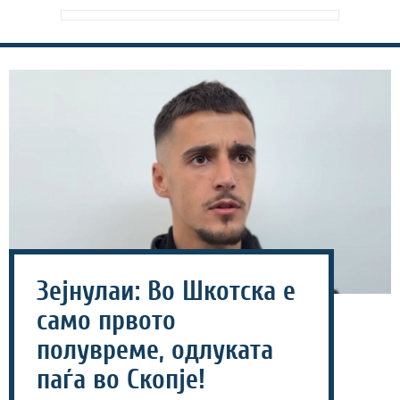
Зејнулаи: Во Шкотска е
само првото
полувреме, одлуката
паѓа во Скопје!