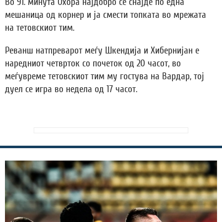
Во 91. минута Охора најдобро се снајде по една
мешаница од корнер и ја смести топката во мрежата
на тетовскиот тим.
Реванш натпреварот меѓу Шкендија и Хибернијан е
наредниот четврток со почеток од 20 часот, во
меѓувреме тетовскиот тим му гостува на Вардар, тој
дуел се игра во недела од 17 часот.