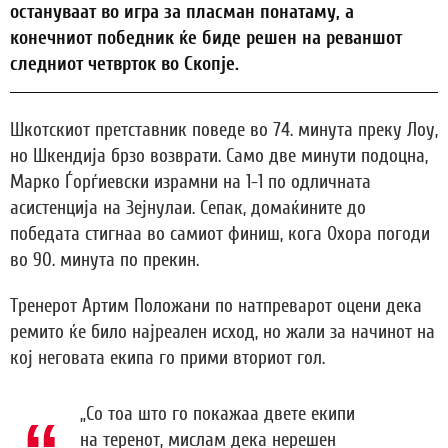
остануваат во игра за пласман понатаму, а
конечниот победник ќе биде решен на реваншот
следниот четврток во Скопје.
Шкотскиот претставник поведе во 74. минута преку Лоу,
но Шкендија брзо возврати. Само две минути подоцна,
Марко Ѓорѓиевски израмни на 1-1 по одличната
асистенција на Зејнулаи. Сепак, домаќините до
победата стигнаа во самиот финиш, кога Охора погоди
во 90. минута по прекин.
Тренерот Артим Положани по натпреварот оцени дека
ремито ќе било најреален исход, но жали за начинот на
кој неговата екипа го прими вториот гол.
„Со тоа што го покажаа двете екипи
на теренот, мислам дека нерешен