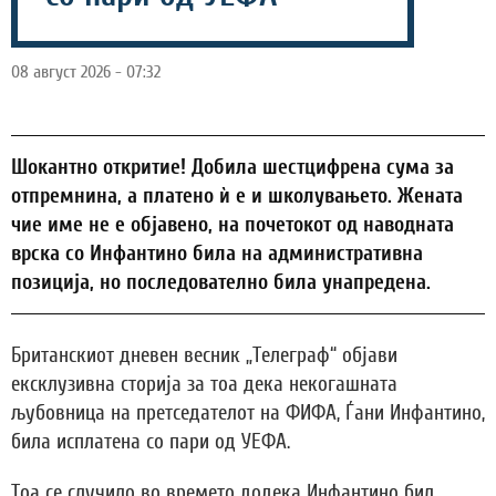
08 август 2026 - 07:32
Шокантно откритие! Добила шестцифрена сума за
отпремнина, а платено ѝ е и школувањето. Жената
чие име не е објавено, на почетокот од наводната
врска со Инфантино била на административна
позиција, но последователно била унапредена.
Британскиот дневен весник „Телеграф“ објави
ексклузивна сторија за тоа дека некогашната
љубовница на претседателот на ФИФА, Ѓани Инфантино,
била исплатена со пари од УЕФА.
Тоа се случило во времето додека Инфантино бил