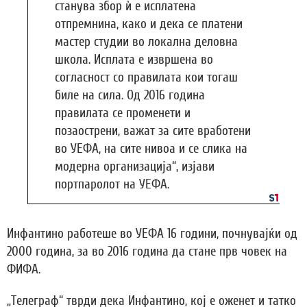
станува збор ѝ е исплатена
отпремнина, како и дека се платени
мастер студии во локална деловна
школа. Исплата е извршена во
согласност со правилата кои тогаш
биле на сила. Од 2016 година
правилата се променети и
позаострени, важат за сите вработени
во УЕФА, на сите нивоа и се слика на
модерна организација“, изјави
портпаролот на УЕФА.
Инфантино работеше во УЕФА 16 години, почнувајќи од
2000 година, за во 2016 година да стане прв човек на
ФИФА.
„Телеграф“ тврди дека Инфантино, кој е оженет и татко