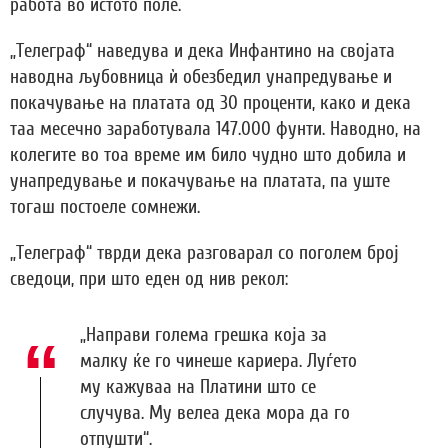
работа во истото поле.
„Телеграф“ наведува и дека Инфантино на својата
наводна љубовница ѝ обезбедил унапредување и
покачување на платата од 30 проценти, како и дека
таа месечно заработувала 147.000 фунти. Наводно, на
колегите во тоа време им било чудно што добила и
унапредување и покачување на платата, па уште
тогаш постоеле сомнежи.
„Телеграф“ тврди дека разговарал со поголем број
сведоци, при што еден од нив рекол:
„Направи голема грешка која за
малку ќе го чинеше кариера. Луѓето
му кажуваа на Платини што се
случува. Му велеа дека мора да го
отпушти“.