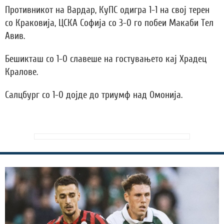
Противникот на Вардар, КуПС одигра 1-1 на свој терен
со Краковија, ЦСКА Софија со 3-0 го побеи Макаби Тел
Авив.
Бешикташ со 1-0 славеше на гостувањето кај Храдец
Кралове.
Салцбург со 1-0 дојде до триумф над Омонија.