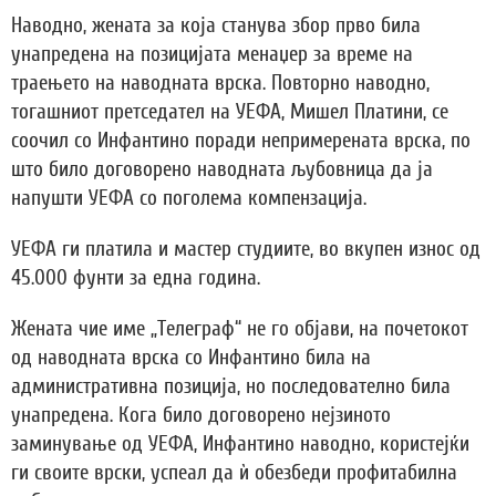
Наводно, жената за која станува збор прво била
унапредена на позицијата менаџер за време на
траењето на наводната врска. Повторно наводно,
тогашниот претседател на УЕФА, Мишел Платини, се
соочил со Инфантино поради непримерената врска, по
што било договорено наводната љубовница да ја
напушти УЕФА со поголема компензација.
УЕФА ги платила и мастер студиите, во вкупен износ од
45.000 фунти за една година.
Жената чие име „Телеграф“ не го објави, на почетокот
од наводната врска со Инфантино била на
административна позиција, но последователно била
унапредена. Кога било договорено нејзиното
заминување од УЕФА, Инфантино наводно, користејќи
ги своите врски, успеал да ѝ обезбеди профитабилна