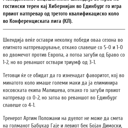
гостински терен кај Хибернијан во Единбург го игра
првиот натпревар од третото квалификациско коло
во Конференциската лига (КЛ).
Шкендија веќе оставри неколку победи оваа сезона во
елитното натпреварување, откако славеше со 5-0 и 1-0
во двомечот против Европа, а потоа загуби од Браво со
1-2, но во реваншот оствари триумф од 3-1.
Тетовци ќе се обидат да го изненадат фаворитот, кој во
минатото коло имаше големи маки да ја елиминира
косовската екипа Малишева, откако го загуби првиот
натпревар со 0-2, но затоа во реваншот во Единбург
славеше со 4-1.
Тренерот Артим Положани на дуелот не може да смета
на голманот Бабукар Гаје и левиот бек Бојан Димоски,