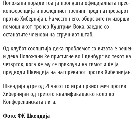
Положани поради тоа ја пропушти официјалната прес-
конференција и последниот тренинг пред натпреварот
против Хибернијан. Наместо него, обврските ги изврши
помошникот-тренер Куштрим Вока, заедно со
останатите членови на стручниот штаб.
Од клубот соопштија дека проблемот со визата е решен
и дека Положани ќе пристигне во Единбург во текот на
четврток, кога ќе му се приклучи на тимот и ќе ја
предводи Шкендија на натпреварот против Хибернијан.
Шкендија утре од 21 часот го игра првиот меч против
Хибернијан од третото квалификациско коло во
Конференциската лига.
Фото: ФК Шкендија