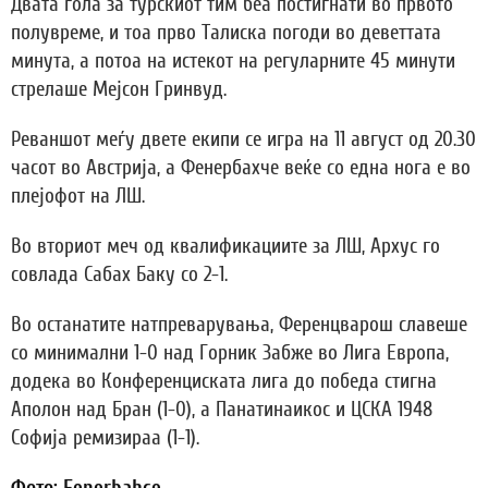
Двата гола за турскиот тим беа постигнати во првото
полувреме, и тоа прво Талиска погоди во деветтата
минута, а потоа на истекот на регуларните 45 минути
стрелаше Мејсон Гринвуд.
Реваншот меѓу двете екипи се игра на 11 август од 20.30
часот во Австрија, а Фенербахче веќе со една нога е во
плејофот на ЛШ.
Во вториот меч од квалификациите за ЛШ, Архус го
совлада Сабах Баку со 2-1.
Во останатите натпреварувања, Ференцварош славеше
со минимални 1-0 над Горник Забже во Лига Европа,
додека во Конференциската лига до победа стигна
Аполон над Бран (1-0), а Панатинаикос и ЦСКА 1948
Софија ремизираа (1-1).
Фото: Fenerbahçe