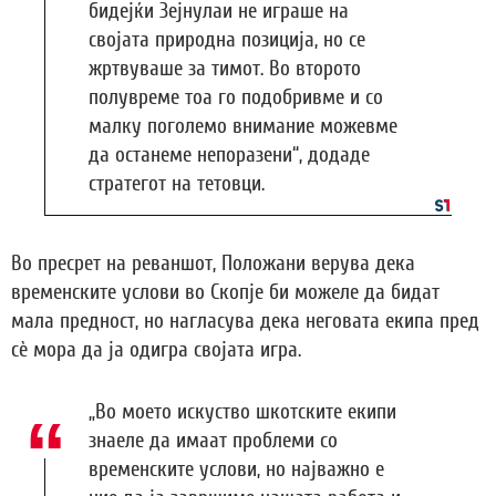
бидејќи Зејнулаи не играше на
својата природна позиција, но се
жртвуваше за тимот. Во второто
полувреме тоа го подобривме и со
малку поголемо внимание можевме
да останеме непоразени“, додаде
стратегот на тетовци.
Во пресрет на реваншот, Положани верува дека
временските услови во Скопје би можеле да бидат
мала предност, но нагласува дека неговата екипа пред
сè мора да ја одигра својата игра.
„Во моето искуство шкотските екипи
знаеле да имаат проблеми со
временските услови, но најважно е