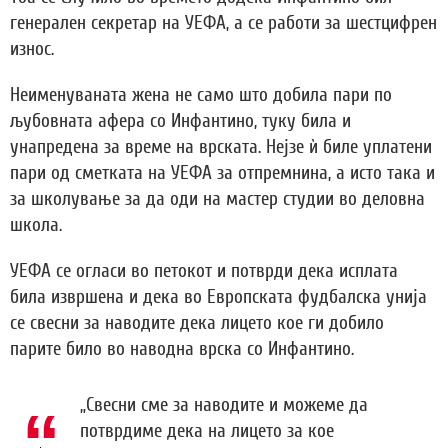
генерален секретар на УЕФА, а се работи за шестцифрен
износ.
Неименуваната жена не само што добила пари по
љубовната афера со Инфантино, туку била и
унапредена за време на врската. Нејзе ѝ биле уплатени
пари од сметката на УЕФА за отпремнина, а исто така и
за школување за да оди на мастер студии во деловна
школа.
УЕФА се огласи во петокот и потврди дека исплата
била извршена и дека во Европската фудбалска унија
се свесни за наводите дека лицето кое ги добило
парите било во наводна врска со Инфантино.
„Свесни сме за наводите и можеме да
потврдиме дека на лицето за кое