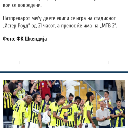
кои се повредени.
Натпреварот меѓу двете екипи се игра на стадионот
„Истер Роуд“ од 21 часот, а пренос ќе има на „МТВ 2“.
Фото: ФК Шкендија