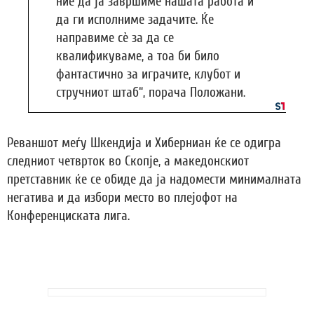
ние да ја завршиме нашата работа и
да ги исполниме задачите. Ќе
направиме сè за да се
квалификуваме, а тоа би било
фантастично за играчите, клубот и
стручниот штаб“, порача Положани.
Реваншот меѓу Шкендија и Хиберниан ќе се одигра
следниот четврток во Скопје, а македонскиот
претставник ќе се обиде да ја надомести минималната
негатива и да избори место во плејофот на
Конференциската лига.