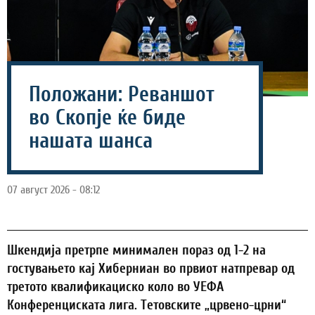
Положани: Реваншот
во Скопје ќе биде
нашата шанса
07 август 2026 - 08:12
Шкендија претрпе минимален пораз од 1-2 на
гостувањето кај Хиберниан во првиот натпревар од
третото квалификациско коло во УЕФА
Конференциската лига. Тетовските „црвено-црни“