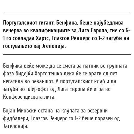
Португалскиот гигант, Бенфика, беше најубедлива
вечерва во квалификациите за Лига Европа, тие со 6-
1 го совладаа Хартс, Глазгов Ренџерс со 1-2 загуби на
гостувањето кај Јгелонија.
Бенфика веќе може да се смета за патник во групната
фаза бидејќи Хартс тешко дека ќе се врати од пет
негатива во реваншот. А португалскиот клуб и да
загуби во плеј-офот од Лига Европа ќе игра во
Конференциската лига.
Бојан Миовски остана на клупата за резервни
фудбалери, Глазгов Ренџерс со 1-2 беше поразен од
Јагелонија.