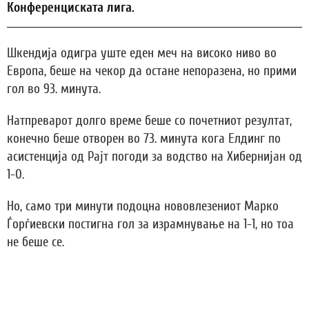
Конференциската лига.
Шкендија одигра уште еден меч на високо ниво во
Европа, беше на чекор да остане непоразена, но прими
гол во 93. минута.
Натпреварот долго време беше со почетниот резултат,
конечно беше отворен во 73. минута кога Елдинг по
асистенција од Рајт погоди за водство на Хибернијан од
1-0.
Но, само три минути подоцна нововлезениот Марко
Ѓорѓиевски постигна гол за израмнување на 1-1, но тоа
не беше се.