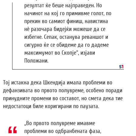
резултат ќе беше најправеден. Но
начинот на кој го примивме голот, по
прекин во самиот финиш, навистина
нè разочара бидејќи можеше да се
избегне. Сепак, останува реваншот и
сигурно ќе се обидеме да го дадеме
максимумот во Скопје“, изјави
Положани.
Тој истакна дека Шкендија имала проблеми во
дефанзивата во првото полувреме, особено поради
принудните промени во составот, но смета дека тие
недостатоци биле коригирани по паузата.
„Во првото полувреме имавме
проблеми во одбранбената фаза,