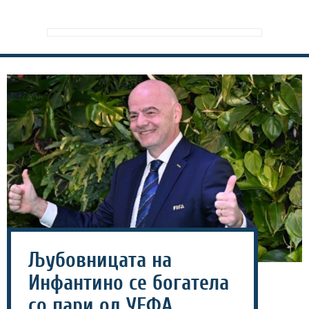
Љубовницата на
Инфантино се богатела
со пари од УЕФА