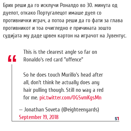
Брих реши да го исклучи Роналдо во 30. минута од
дуелот, откако Португалецот имаше дуел со
противнички играч, а потоа реши да го фати за глава
противникот и тоа очигледно е причината зошто
судијата му даде црвен картон на играчот на Јувентус.
This is the clearest angle so far on
Ronaldo's red card "offence"
So he does touch Murillo's head after
all, don't think he actually does any
hair pulling though. Still no way a red
for me.
pic.twitter.com/0GSvmKgsMn
— Jonathan Soveta (@eighteenyards)
September 19, 2018