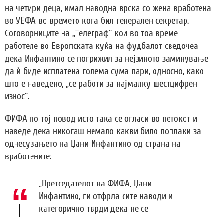
на четири деца, имал наводна врска со жена вработена
во УЕФА во времето кога бил генерален секретар.
Соговорниците на „Телеграф“ кои во тоа време
работеле во Европската куќа на фудбалот сведочеа
дека Инфантино се погрижил за нејзиното заминување
да ѝ биде исплатена голема сума пари, односно, како
што е наведено, „се работи за најмалку шестцифрен
износ“.
ФИФА по тој повод исто така се огласи во петокот и
наведе дека никогаш немало какви било поплаки за
однесувањето на Џани Инфантино од страна на
вработените:
„Претседателот на ФИФА, Џани
Инфантино, ги отфрла сите наводи и
категорично тврди дека не се