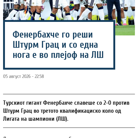
Фенербахче го реши
Штурм Грац и со една
нога е во плејоф на ЛШ
05 август 2026 - 22:58
Турскиот гигант Фенербахче славеше со 2-0 против
Штурм Грац во третото квалификациско коло од
Лигата на шампиони (ЛШ).