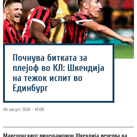
Почнува битката за
плејоф во КЛ: Шкендија
на тежок испит во
Единбург
06 август 2026 - 14:08
Македонскиот вицешампион Шкендија вечерва на