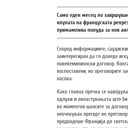
Само еден месец по завршувањ
клупата на француската репре
примамлива понуда за нов ан
Според информациите, саудискио
заинтересиран да го доведе иск
повеќемилионски договор. Конта
воспоставени, но преговорите за
насока.
Како главна пречка се наведув
одлуки и овластувањата што би 
во моментов шансите за договор 
неочекуван пресврт во преговори
предводеше Франција до светска