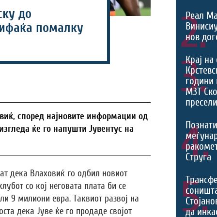
ску до
2.
Реал Ма
Виниси
рифаќа помалку
нов дог
3.
Крај на
Крстевс
години 
МЗТ Ско
пресели
виќ, според најновите информации од
4.
Познати
изгледа ќе го напушти Јувентус на
меѓуна
ракомет
Струга
ат дека Влаховиќ го одбил новиот
5.
Трансф
лубот со кој неговата плата би се
соништа
ли 9 милиони евра. Таквиот развој на
Стојано
да инка
оста дека Јуве ќе го продаде својот