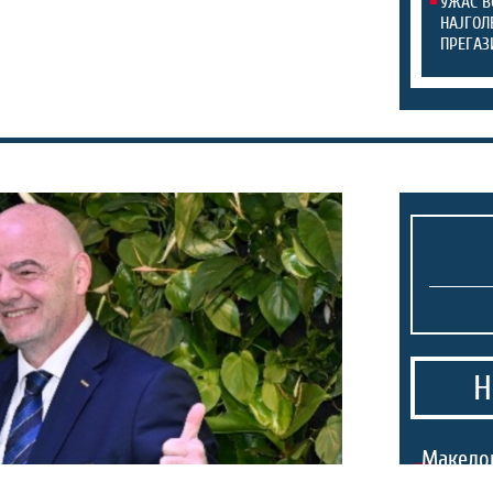
УЖАС В
НАЈГОЛ
ПРЕГАЗ
Н
Македо
тргнаа 