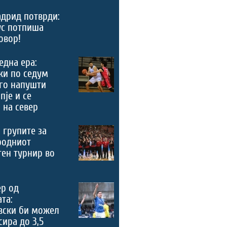
дрид потврди:
ус потпиша
овор!
 една ера:
ки по седум
го напушти
пје и се
 на север
 групите за
родниот
ен турнир во
ер од
та:
вски би можел
сира до 3,5