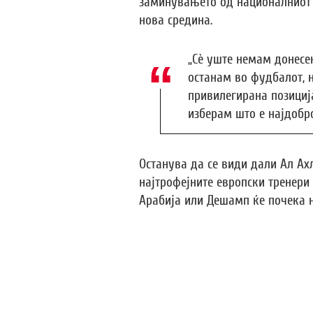
заминувањето од националниот т
нова средина.
„Сè уште немам донесе
останам во фудбалот, н
привилегирана позициј
изберам што е најдобро
Останува да се види дали Ал Ахл
најтрофејните европски тренери
Арабија или Дешамп ќе почека 