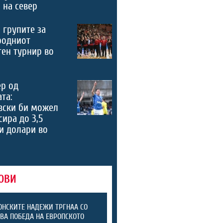
 на север
 групите за
родниот
ен турнир во
ер од
та:
вски би можел
сира до 3,5
и долари во
ОВИ
НСКИТЕ НАДЕЖИ ТРГНАА СО
ВА ПОБЕДА НА ЕВРОПСКОТО