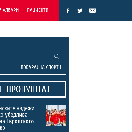
ЕЧАЛБАРИ
ПАЦИЕНТИ
Е ПРОПУШТАЈ
нските надежи
со убедлива
на Европското
во