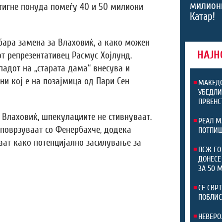
милион
тигне понуда помеѓу 40 и 50 милиони
Катар!
бара замена за Влаховиќ, а како можен
НАЈН
т репрезентативец Расмус Хојлунд.
падот на „старата дама“ внесува и
ни кој е на позајмица од Пари Сен
МАКЕДО
УБЕДЛИ
ПРВЕНС
 Влаховиќ, шпекулациите не стивнуваат.
РЕАЛ М
 поврзуваат со Фенербахче, додека
ПОТПИШ
аат како потенцијално засилување за
ПСЖ ГО
ДОНЕСЕ
ЗА 50 
СЕ СВР
ПОБЛИС
НЕВЕРО