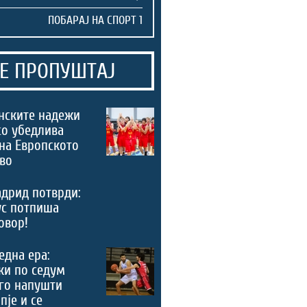
Е ПРОПУШТАЈ
нските надежи
со убедлива
на Европското
во
дрид потврди:
ус потпиша
овор!
 една ера:
ки по седум
го напушти
пје и се