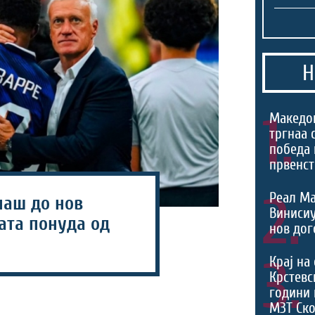
Н
1.
Македо
тргнаа 
победа 
првенст
2.
Реал Ма
аш до нов
Виниси
ата понуда од
нов дог
3.
Крај на
Крстевс
години 
МЗТ Ско