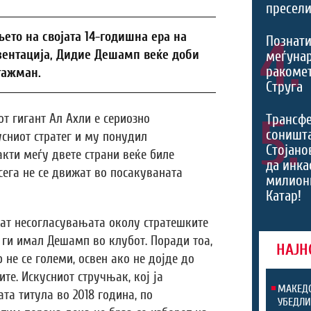
пресели
ето на својата 14-годишна ера на
4.
Познати
зентација, Дидие Дешамп веќе доби
меѓуна
ракомет
гажман.
Струга
5.
т гигант Ал Ахли е сериозно
Трансф
соништа
усниот стратег и му понудил
Стојано
кти меѓу двете страни веќе биле
да инка
сега не се движат во посакуваната
милион
Катар!
аат несогласувањата околу стратешките
ги имал Дешамп во клубот. Поради тоа,
НАЈН
не се големи, освен ако не дојде до
те. Искусниот стручњак, кој ја
МАКЕДО
та титула во 2018 година, по
УБЕДЛИ