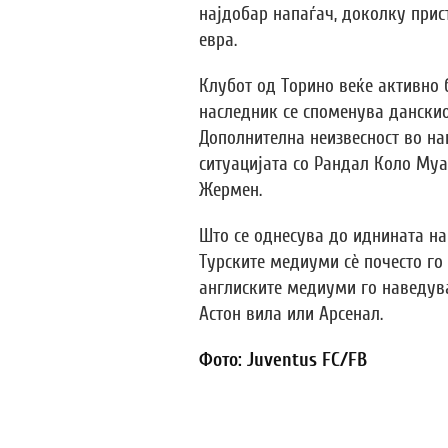
најдобар напаѓач, доколку прис
евра.
Клубот од Торино веќе активно 
наследник се споменува данскио
Дополнителна неизвесност во на
ситуацијата со Рандал Коло Муа
Жермен.
Што се однесува до иднината на
Турските медиуми сè почесто го
англиските медиуми го наведув
Астон вила или Арсенал.
Фото: Juventus FC/FB