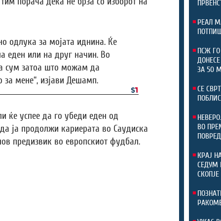
им порача дека не брза со изборот на
ПРВЕНС
РЕАЛ М
ПОТПИШ
но одлука за мојата иднина. Ќе
ПСЖ ГО
а еден или на друг начин. Во
ДОНЕСЕ
а сум затоа што можам да
ЗА 50 
 за мене“, изјави Дешамп.
СЕ СВР
ПОБЛИС
и ќе успее да го убеди еден од
НЕВЕРО
ВО ПРЕ
 да ја продолжи кариерата во Саудиска
ПОВРЕД
нов предизвик во европскиот фудбал.
КРАЈ Н
СЕДУМ 
СКОПЈЕ
ПОЗНАТ
РАКОМЕ