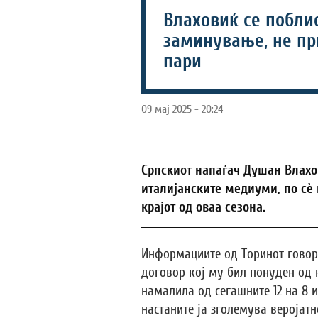
Влаховиќ се побли
заминување, не п
пари
09 мај 2025 - 20:24
Српскиот напаѓач Душан Влахо
италијанските медиуми, по сè 
крајот од оваа сезона.
Информациите од Торинот говор
договор кој му бил понуден од к
намалила од сегашните 12 на 8 и
настаните ја зголемува веројатн