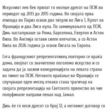
Искусниот лев бек првпат го носеше дресот на ПСЖ во
периодот од 2013 до 2015 година. Во својата прва
епизода во Париз освои две титули во Лига 1, Купот на
Франција и два Лига купа. По заминувањето од ПСЖ,
Дињ настапуваше за Рома, Барселона, Евертон и Астон
Вила. Во Англија остави силен впечаток, а со Астон
Вила во 2026 година ја освои Лигата на Европа.
Сега францускиот репрезентативец повторно се враќа
дома, овојпат со значително поголемо искуство и со
задача да ја засили конкуренцијата на левата страна
во тимот на ПСЖ. Неговото враќање во Франција се
случуваше еден месец откако стана трагичар на
својата репрезентација на Светското првенство во чие
полуфинале направи пенал над Јамал.
Дињ ќе го носи дресот со број 12, а неговиот договор со