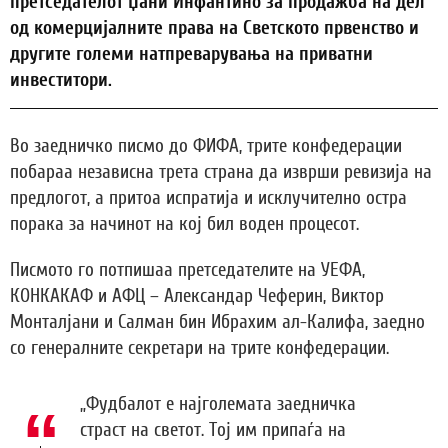
претседателот Џани Инфантино за продажба на дел
од комерцијалните права на Светското првенство и
другите големи натпреварувања на приватни
инвеститори.
Во заедничко писмо до ФИФА, трите конфедерации
побараа независна трета страна да изврши ревизија на
предлогот, а притоа испратија и исклучително остра
порака за начинот на кој бил воден процесот.
Писмото го потпишаа претседателите на УЕФА,
КОНКАКАФ и АФЦ – Александар Чеферин, Виктор
Монталјани и Салман бин Ибрахим ал-Калифа, заедно
со генералните секретари на трите конфедерации.
„Фудбалот е најголемата заедничка
страст на светот. Тој им припаѓа на