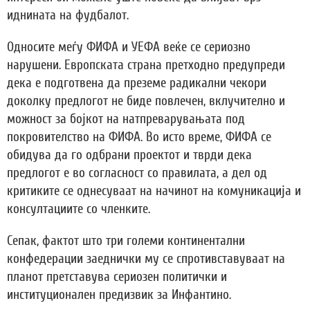
иднината на фудбалот.
Односите меѓу ФИФА и УЕФА веќе се сериозно
нарушени. Европската страна претходно предупреди
дека е подготвена да преземе радикални чекори
доколку предлогот не биде повлечен, вклучително и
можност за бојкот на натпреварувањата под
покровителство на ФИФА. Во исто време, ФИФА се
обидува да го одбрани проектот и тврди дека
предлогот е во согласност со правилата, а дел од
критиките се однесуваат на начинот на комуникација и
консултациите со членките.
Сепак, фактот што три големи континентални
конфедерации заеднички му се спротивставуваат на
планот претставува сериозен политички и
институционален предизвик за Инфантино.