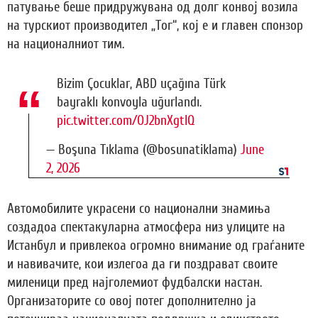
патување беше придружувана од долг конвој возила
на турскиот производител „Тог“, кој е и главен спонзор
на националниот тим.
Bizim Çocuklar, ABD uçağına Türk
bayraklı konvoyla uğurlandı.
pic.twitter.com/OJ2bnXgtIQ
— Boşuna Tıklama (@bosunatiklama)
June
2, 2026
Автомобилите украсени со национални знамиња
создадоа спектакуларна атмосфера низ улиците на
Истанбул и привлекоа огромно внимание од граѓаните
и навивачите, кои излегоа да ги поздрават своите
миленици пред најголемиот фудбалски настан.
Организаторите со овој потег дополнително ја