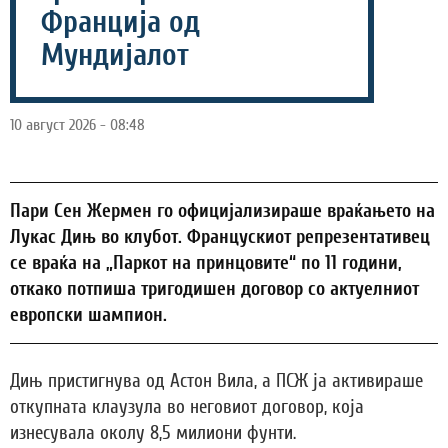
Франција од
Мундијалот
10 август 2026 - 08:48
Пари Сен Жермен го официјализираше враќањето на
Лукас Дињ во клубот. Францускиот репрезентативец
се враќа на „Паркот на принцовите“ по 11 години,
откако потпиша тригодишен договор со актуелниот
европски шампион.
Дињ пристигнува од Астон Вила, а ПСЖ ја активираше
откупната клаузула во неговиот договор, која
изнесувала околу 8,5 милиони фунти.