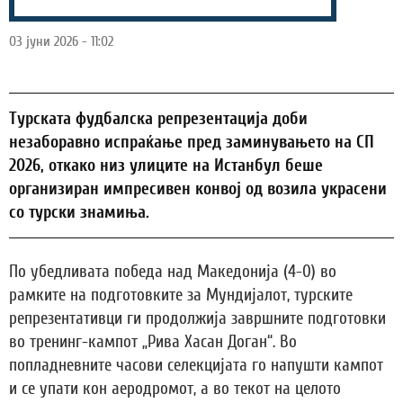
03 јуни 2026 - 11:02
Турската фудбалска репрезентација доби
незаборавно испраќање пред заминувањето на СП
2026, откако низ улиците на Истанбул беше
организиран импресивен конвој од возила украсени
со турски знамиња.
По убедливата победа над Македонија (4-0) во
рамките на подготовките за Мундијалот, турските
репрезентативци ги продолжија завршните подготовки
во тренинг-кампот „Рива Хасан Доган“. Во
попладневните часови селекцијата го напушти кампот
и се упати кон аеродромот, а во текот на целото