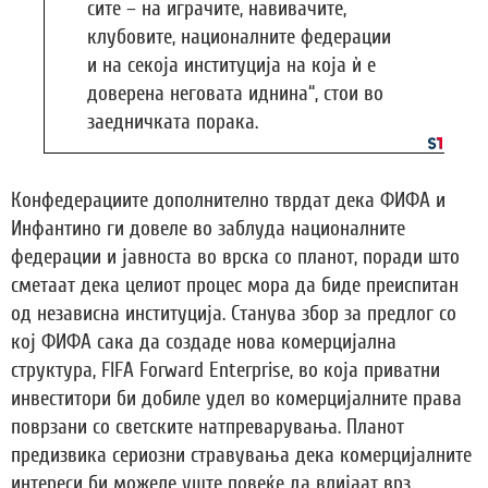
сите – на играчите, навивачите,
клубовите, националните федерации
и на секоја институција на која ѝ е
доверена неговата иднина“, стои во
заедничката порака.
Конфедерациите дополнително тврдат дека ФИФА и
Инфантино ги довеле во заблуда националните
федерации и јавноста во врска со планот, поради што
сметаат дека целиот процес мора да биде преиспитан
од независна институција. Станува збор за предлог со
кој ФИФА сака да создаде нова комерцијална
структура, FIFA Forward Enterprise, во која приватни
инвеститори би добиле удел во комерцијалните права
поврзани со светските натпреварувања. Планот
предизвика сериозни стравувања дека комерцијалните
интереси би можеле уште повеќе да влијаат врз