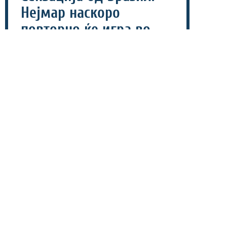
Нејмар наскоро
повторно ќе игра во
ист тим со Меси!
09 август 2026 - 15:00
Бразилската суперѕвезда Нејмар би можела на
почетокот од следната година да се пресели во
Интер Мајами и повторно да заигра заедно со
поранешните соиграчи од Барселона - Лионел Меси
и Луис Суарез.
Ваквото тврдење го изнесе неговиот поранешен
соиграч од бразилската репрезентација и близок