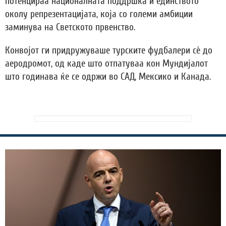
потенцираа националната поддршка и единството
околу репрезентацијата, која со големи амбиции
заминува на Светското првенство.
Конвојот ги придружуваше турските фудбалери сè до
аеродромот, од каде што отпатуваа кон Мундијалот
што годинава ќе се одржи во САД, Мексико и Канада.