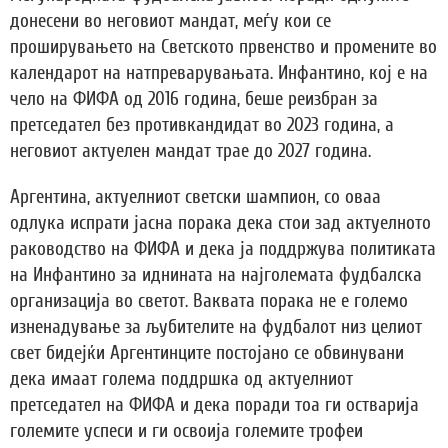
донесени во неговиот мандат, меѓу кои се
проширувањето на Светското првенство и промените во
календарот на натпреварувањата. Инфантино, кој е на
чело на ФИФА од 2016 година, беше реизбран за
претседател без противкандидат во 2023 година, а
неговиот актуелен мандат трае до 2027 година.
Аргентина, актуелниот светски шампион, со оваа
одлука испрати јасна порака дека стои зад актуелното
раководство на ФИФА и дека ја поддржува политиката
на Инфантино за иднината на најголемата фудбалска
организација во светот. Ваквата порака не е големо
изненадување за љубителите на фудбалот низ целиот
свет бидејќи Аргентинците постојано се обвинувани
дека имаат голема поддршка од актуелниот
претседател на ФИФА и дека поради тоа ги остварија
големите успеси и ги освоија големите трофеи