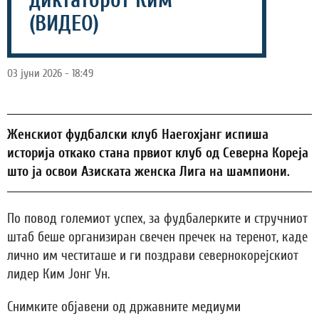
диктаторот Ким
(ВИДЕО)
03 јуни 2026 - 18:49
Женскиот фудбалски клуб Наегохјанг испиша
историја откако стана првиот клуб од Северна Кореја
што ја освои Азиската женска Лига на шампиони.
По повод големиот успех, за фудбалерките и стручниот
штаб беше организиран свечен пречек на теренот, каде
лично им честиташе и ги поздрави севернокорејскиот
лидер Ким Јонг Ун.
Снимките објавени од државните медиуми