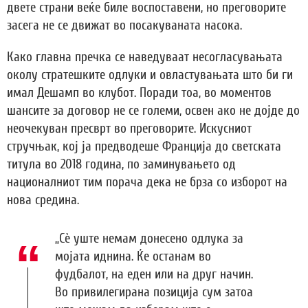
двете страни веќе биле воспоставени, но преговорите
засега не се движат во посакуваната насока.
Како главна пречка се наведуваат несогласувањата
околу стратешките одлуки и овластувањата што би ги
имал Дешамп во клубот. Поради тоа, во моментов
шансите за договор не се големи, освен ако не дојде до
неочекуван пресврт во преговорите. Искусниот
стручњак, кој ја предводеше Франција до светската
титула во 2018 година, по заминувањето од
националниот тим порача дека не брза со изборот на
нова средина.
„Сè уште немам донесено одлука за
мојата иднина. Ќе останам во
фудбалот, на еден или на друг начин.
Во привилегирана позиција сум затоа