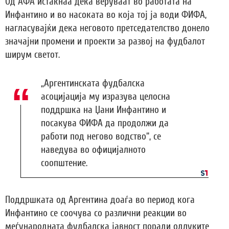
Од АФА истакнаа дека веруваат во работата на
Инфантино и во насоката во која тој ја води ФИФА,
нагласувајќи дека неговото претседателство донело
значајни промени и проекти за развој на фудбалот
ширум светот.
„Аргентинската фудбалска
асоцијација му изразува целосна
поддршка на Џани Инфантино и
посакува ФИФА да продолжи да
работи под негово водство“, се
наведува во официјалното
соопштение.
Поддршката од Аргентина доаѓа во период кога
Инфантино се соочува со различни реакции во
меѓународната фудбалска јавност поради одлуките