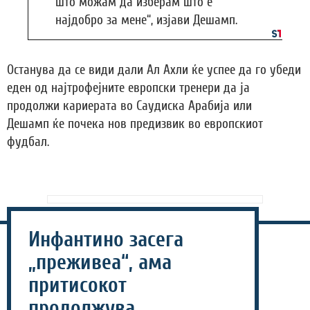
што можам да изберам што е
најдобро за мене“, изјави Дешамп.
Останува да се види дали Ал Ахли ќе успее да го убеди
еден од најтрофејните европски тренери да ја
продолжи кариерата во Саудиска Арабија или
Дешамп ќе почека нов предизвик во европскиот
фудбал.
Инфантино засега
„преживеа“, ама
притисокот
продолжува