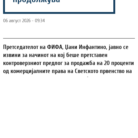
06 август 2026 - 09:34
Претседателот на ФИФА, Џани Инфантино, јавно се
извини за начинот на кој беше претставен
контроверзниот предлог за продажба на 20 проценти
од комерцијалните права на Светското првенство на
приватни инвеститори, откако идејата предизвика
силни реакции во светската фудбалска јавност.
Во заедничко обраќање со генералниот секретар на
ФИФА, Матијас Графстром, Инфантино призна дека
биле направени сериозни пропусти во комуникацијата
и дека националните федерации не биле навремено