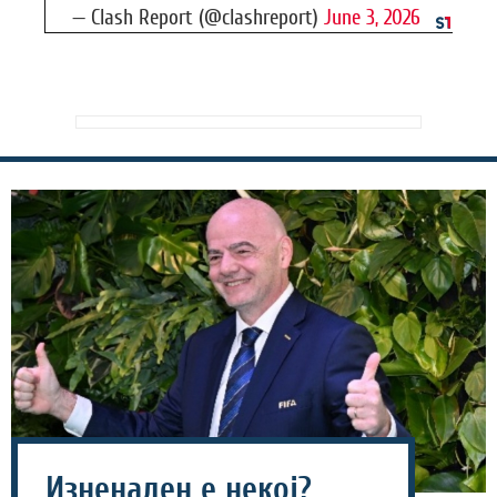
— Clash Report (@clashreport)
June 3, 2026
Изненаден е некој?