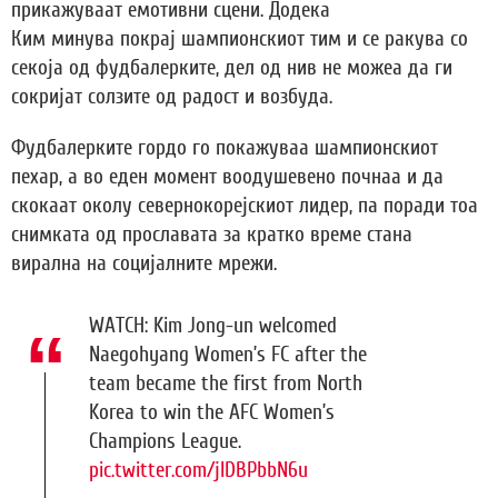
прикажуваат емотивни сцени. Додека
Ким минува покрај шампионскиот тим и се ракува со
секоја од фудбалерките, дел од нив не можеа да ги
сокријат солзите од радост и возбуда.
Фудбалерките гордо го покажуваа шампионскиот
пехар, а во еден момент воодушевено почнаа и да
скокаат околу севернокорејскиот лидер, па поради тоа
снимката од прославата за кратко време стана
вирална на социјалните мрежи.
WATCH: Kim Jong-un welcomed
Naegohyang Women’s FC after the
team became the first from North
Korea to win the AFC Women’s
Champions League.
pic.twitter.com/jlDBPbbN6u