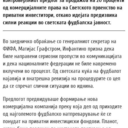
контроверзниот предлог за продажба на 20 проценти
од комерцијалните права на Светското првенство на
приватни инвеститори, откако идејата предизвика
силни реакции во светската фудбалска јавност.
Во заедничко обраќање со генералниот секретар на
ФИФА, Матијас Графстром, Инфантино призна дека
биле направени сериозни пропусти во комуникацијата
и дека националните федерации не биле навремено
вклучени во процесот. Од светската куќа на фудбалот
најавија и внатрешна ревизија на процедурите со цел
да се спречат слични ситуации во иднина.
Предлогот предвидуваше формирање нова
комерцијална компанија преку која дел од приходите
од најголемото фудбалско натпреварување ќе се
понудат на приватни инвестициски фондови. Планот,