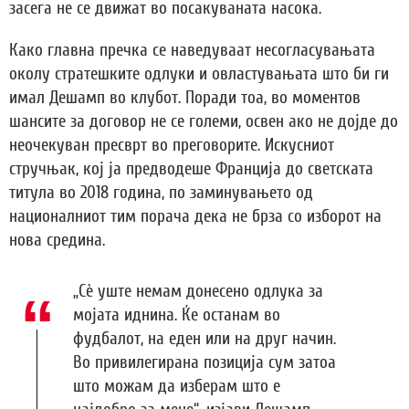
засега не се движат во посакуваната насока.
Како главна пречка се наведуваат несогласувањата
околу стратешките одлуки и овластувањата што би ги
имал Дешамп во клубот. Поради тоа, во моментов
шансите за договор не се големи, освен ако не дојде до
неочекуван пресврт во преговорите. Искусниот
стручњак, кој ја предводеше Франција до светската
титула во 2018 година, по заминувањето од
националниот тим порача дека не брза со изборот на
нова средина.
„Сè уште немам донесено одлука за
мојата иднина. Ќе останам во
фудбалот, на еден или на друг начин.
Во привилегирана позиција сум затоа
што можам да изберам што е