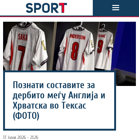
Познати составите за
дербито меѓу Англија и
Хрватска во Тексас
(ФОТО)
17 јуни 2026 - 21:26