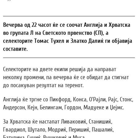
Вечерва од 22 часот ќе се соочат Англија и Хрватска
во групата Л на Светското првенство (СП), а
селекторите Томас Тухел и Златко Далиќ ги објавија
составите.
Селекторите на двете екипи решија да направат
неколку промени, па вечерва ќе се обидат да стигнат
до посакуван резултат на теренот.
Англија ќе тргне со Пикфорд, Конса, О’Рајли, Рајс, Стонс,
Андерсон, Кејн, Белингам, Гордон, Мадуеке и Џејмс.
За Хрватска ќе настапат Ливаковиќ, Станишиќ,
Гвардиол, Шутало, Модриќ, Перишиќ, Пашалиќ,
Батурина, Сучиќ, Вушковиќ и Муса.