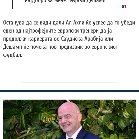
најдобро за мене“, изјави Дешамп.
Останува да се види дали Ал Ахли ќе успее да го убеди
еден од најтрофејните европски тренери да ја
продолжи кариерата во Саудиска Арабија или
Дешамп ќе почека нов предизвик во европскиот
фудбал.