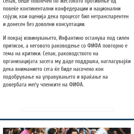
сепак, беше повлечен по жестокото противење од
повеќе континентални конфедерации и национални
сојузи, кои оценија дека процесот бил нетранспарентен
и донесен без доволни консултации.
И покрај извинувањето, Инфантино останува под силен
притисок, а неговото раководење со ФИФА повторно е
тема на критики. Сепак, раководството на
организацијата засега му даде поддршка, нагласувајќи
дека вниманието сега ќе биде насочено кон
подобрување на управувањето и враќање на
довербата меѓу членките на ФИФА.