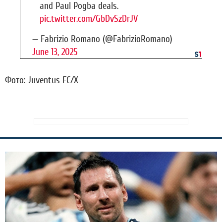
and Paul Pogba deals.
pic.twitter.com/GbDvSzDrJV
— Fabrizio Romano (@FabrizioRomano)
June 13, 2025
Фото: Juventus FC/X