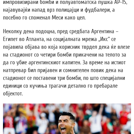
импровизирани бомби и полуавтоматска пушка АР-15,
најавувајќи напад врз полицајци и фудбалери, а
посебно го споменал Меси како цел.
Неколку дена подоцна, пред средбата Аргентина –
Египет во Атланта, на социјалната мрежа „Икс“ се
појавила објава во која корисник тврдел дека ќе влезе
на стадионот со четири бомби прикачени на телото за
да го убие аргентинскиот капитен. За време на истиот
натпревар бил пријавен и сомнителен повик дека на
стадионот се поставени три бомби, по што специјални
единици со кучиња трагачи детално го пребарале
објектот.