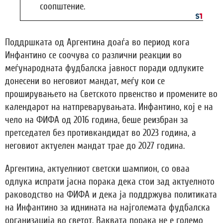
соопштение.
Поддршката од Аргентина доаѓа во период кога
Инфантино се соочува со различни реакции во
меѓународната фудбалска јавност поради одлуките
донесени во неговиот мандат, меѓу кои се
проширувањето на Светското првенство и промените во
календарот на натпреварувањата. Инфантино, кој е на
чело на ФИФА од 2016 година, беше реизбран за
претседател без противкандидат во 2023 година, а
неговиот актуелен мандат трае до 2027 година.
Аргентина, актуелниот светски шампион, со оваа
одлука испрати јасна порака дека стои зад актуелното
раководство на ФИФА и дека ја поддржува политиката
на Инфантино за иднината на најголемата фудбалска
организација во светот. Ваквата порака не е големо