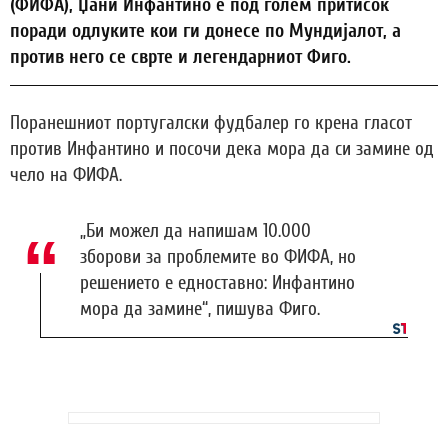
(ФИФА), Џани Инфантино е под голем притисок
поради одлуките кои ги донесе по Мундијалот, а
против него се сврте и легендарниот Фиго.
Поранешниот португалски фудбалер го крена гласот
против Инфантино и посочи дека мора да си замине од
чело на ФИФА.
„Би можел да напишам 10.000
зборови за проблемите во ФИФА, но
решението е едноставно: Инфантино
мора да замине“, пишува Фиго.