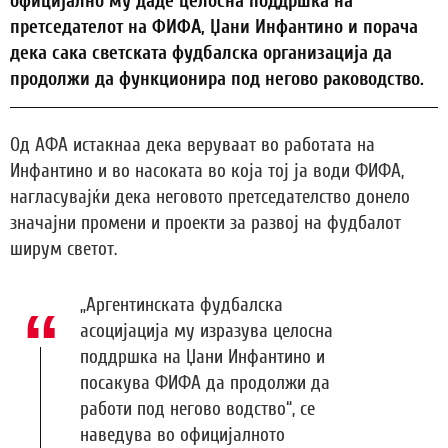
официјално му даде целосна поддршка на
претседателот на ФИФА, Џани Инфантино и порача
дека сака светската фудбалска организација да
продолжи да функционира под негово раководство.
Од АФА истакнаа дека веруваат во работата на
Инфантино и во насоката во која тој ја води ФИФА,
нагласувајќи дека неговото претседателство донело
значајни промени и проекти за развој на фудбалот
ширум светот.
„Аргентинската фудбалска
асоцијација му изразува целосна
поддршка на Џани Инфантино и
посакува ФИФА да продолжи да
работи под негово водство“, се
наведува во официјалното