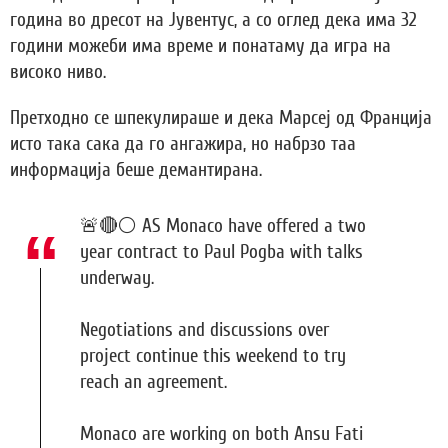
година во дресот на Јувентус, а со оглед дека има 32
години можеби има време и понатаму да игра на
високо ниво.
Претходно се шпекулираше и дека Марсеј од Франција
исто така сака да го ангажира, но набрзо таа
информација беше демантирана.
🚨🔴⚪️ AS Monaco have offered a two
year contract to Paul Pogba with talks
underway.
Negotiations and discussions over
project continue this weekend to try
reach an agreement.
Monaco are working on both Ansu Fati