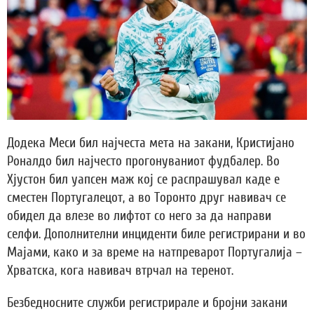
Додека Меси бил најчеста мета на закани, Кристијано
Роналдо бил најчесто прогонуваниот фудбалер. Во
Хјустон бил уапсен маж кој се распрашувал каде е
сместен Португалецот, а во Торонто друг навивач се
обидел да влезе во лифтот со него за да направи
селфи. Дополнителни инциденти биле регистрирани и во
Мајами, како и за време на натпреварот Португалија –
Хрватска, кога навивач втрчал на теренот.
Безбедносните служби регистрирале и бројни закани