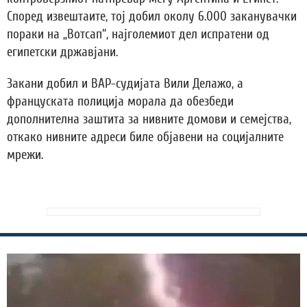
Според извештаите, тој добил околу 6.000 заканувачки
пораки на „Вотсап“, најголемиот дел испратени од
египетски државјани.
Закани добил и ВАР-судијата Вили Делажо, а
француската полиција морала да обезбеди
дополнителна заштита за нивните домови и семејства,
откако нивните адреси биле објавени на социјалните
мрежи.