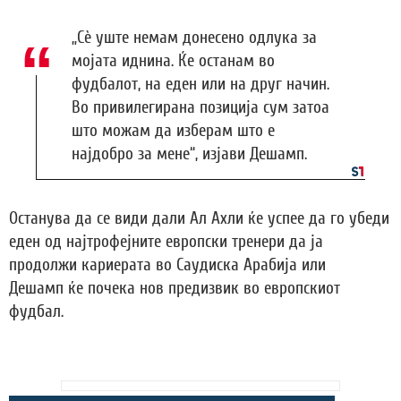
„Сè уште немам донесено одлука за
мојата иднина. Ќе останам во
фудбалот, на еден или на друг начин.
Во привилегирана позиција сум затоа
што можам да изберам што е
најдобро за мене“, изјави Дешамп.
Останува да се види дали Ал Ахли ќе успее да го убеди
еден од најтрофејните европски тренери да ја
продолжи кариерата во Саудиска Арабија или
Дешамп ќе почека нов предизвик во европскиот
фудбал.