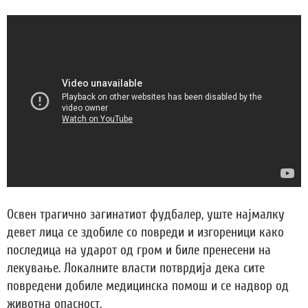
Освен трагично загинатиот фудбалер, уште најмалку
девет лица се здобиле со повреди и изгореници како
последица на ударот од гром и биле пренесени на
лекување. Локалните власти потврдија дека сите
повредени добиле медицинска помош и се надвор од
животна опасност.