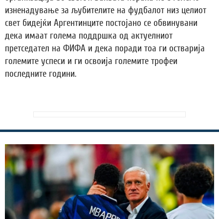
изненадување за љубителите на фудбалот низ целиот
свет бидејќи Аргентинците постојано се обвинувани
дека имаат голема поддршка од актуелниот
претседател на ФИФА и дека поради тоа ги остварија
големите успеси и ги освоија големите трофеи
последните години.