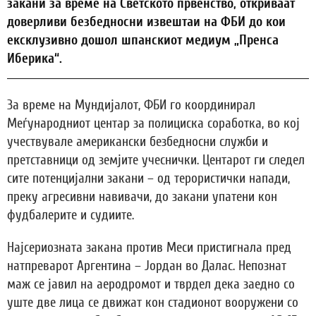
закани за време на Светското првенство, откриваат
доверливи безбедносни извештаи на ФБИ до кои
ексклузивно дошол шпанскиот медиум „Пренса
Иберика“.
За време на Мундијалот, ФБИ го координирал
Меѓународниот центар за полициска соработка, во кој
учествувале американски безбедносни служби и
претставници од земјите учеснички. Центарот ги следел
сите потенцијални закани – од терористички напади,
преку агресивни навивачи, до закани упатени кон
фудбалерите и судиите.
Најсериозната закана против Меси пристигнала пред
натпреварот Аргентина – Јордан во Далас. Непознат
маж се јавил на аеродромот и тврдел дека заедно со
уште две лица се движат кон стадионот вооружени со