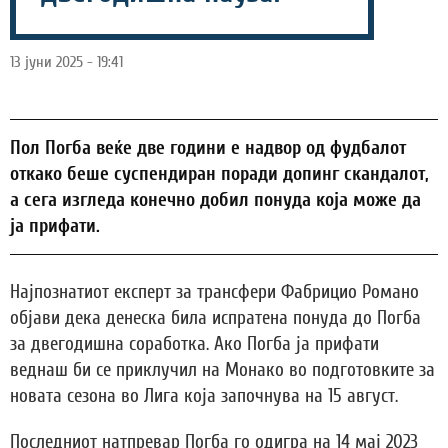
13 јуни 2025 - 19:41
Пол Погба веќе две години е надвор од фудбалот
откако беше суспендиран поради допинг скандалот,
а сега изгледа конечно добил понуда која може да
ја прифати.
Најпознатиот експерт за трансфери Фабрицио Романо
објави дека денеска била испратена понуда до Погба
за двегодишна соработка. Ако Погба ја прифати
веднаш би се приклучил на Монако во подготовките за
новата сезона во Лига која започнува на 15 август.
Последниот натпревар Погба го одигра на 14 мај 2023