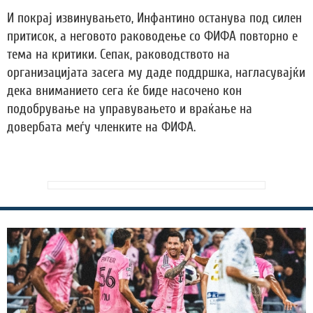
И покрај извинувањето, Инфантино останува под силен
притисок, а неговото раководење со ФИФА повторно е
тема на критики. Сепак, раководството на
организацијата засега му даде поддршка, нагласувајќи
дека вниманието сега ќе биде насочено кон
подобрување на управувањето и враќање на
довербата меѓу членките на ФИФА.