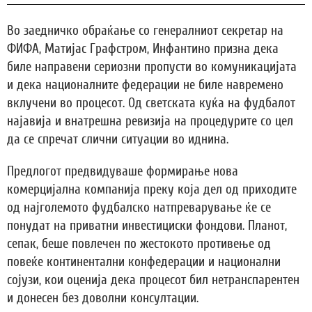
Во заедничко обраќање со генералниот секретар на
ФИФА, Матијас Графстром, Инфантино призна дека
биле направени сериозни пропусти во комуникацијата
и дека националните федерации не биле навремено
вклучени во процесот. Од светската куќа на фудбалот
најавија и внатрешна ревизија на процедурите со цел
да се спречат слични ситуации во иднина.
Предлогот предвидуваше формирање нова
комерцијална компанија преку која дел од приходите
од најголемото фудбалско натпреварување ќе се
понудат на приватни инвестициски фондови. Планот,
сепак, беше повлечен по жестокото противење од
повеќе континентални конфедерации и национални
сојузи, кои оценија дека процесот бил нетранспарентен
и донесен без доволни консултации.