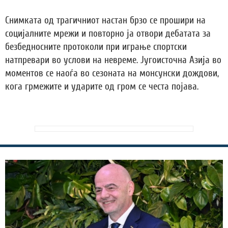
Снимката од трагичниот настан брзо се прошири на
социјалните мрежи и повторно ја отвори дебатата за
безбедносните протоколи при играње спортски
натпревари во услови на невреме. Југоисточна Азија во
моментов се наоѓа во сезоната на монсунски дождови,
кога грмежите и ударите од гром се честа појава.