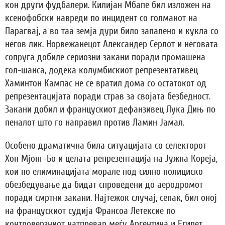
кон други фудбалери. Килијан Мбапе бил изложен на
ксенофобски навреди по инцидент со голманот на
Парагвај, а во таа земја дури било запалено и кукла со
негов лик. Норвежанецот Александер Серлот и неговата
сопруга добиле сериозни закани поради промашена
гол-шанса, додека колумбискиот репрезентативец
Хаминтон Кампас не се вратил дома со остатокот од
репрезентацијата поради страв за својата безбедност.
Закани добил и францускиот дефанзивец Лука Дињ по
пеналот што го направил против Ламин Јамал.
Особено драматична била ситуацијата со селекторот
Хон Мјонг-Бо и целата репрезентација на Јужна Кореја,
кои по елиминацијата морале под силно полициско
обезбедување да бидат спроведени до аеродромот
поради смртни закани. Најтежок случај, сепак, бил оној
на францускиот судија Франсоа Летексие по
контроверзниот натпревар меѓу Аргентина и Египет.