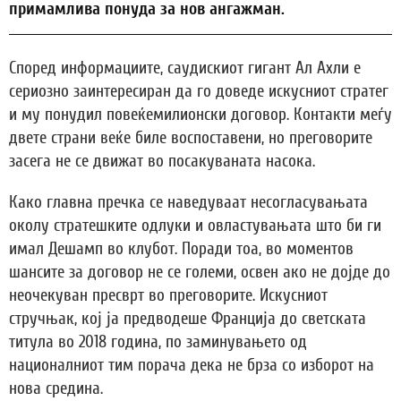
примамлива понуда за нов ангажман.
Според информациите, саудискиот гигант Ал Ахли е
сериозно заинтересиран да го доведе искусниот стратег
и му понудил повеќемилионски договор. Контакти меѓу
двете страни веќе биле воспоставени, но преговорите
засега не се движат во посакуваната насока.
Како главна пречка се наведуваат несогласувањата
околу стратешките одлуки и овластувањата што би ги
имал Дешамп во клубот. Поради тоа, во моментов
шансите за договор не се големи, освен ако не дојде до
неочекуван пресврт во преговорите. Искусниот
стручњак, кој ја предводеше Франција до светската
титула во 2018 година, по заминувањето од
националниот тим порача дека не брза со изборот на
нова средина.