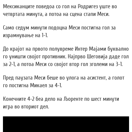
Мексиканците поведоа со гол на Родригез уште во
четвртата минута, а потоа на сцена стапи Меси.
Само седум минути подоцна Меси постигна гол за
израмнување на 1-1.
До крајот на првото полувреме Интер Мајами буквално
го уништи својот противник. Најпрво Шеговија даде гол
за 2-1, а потоа Меси со својот втор гол зголеми на 3-1.
Пред паузата Меси беше во улога на асистент, а голот
го постигна Микаел за 4-1.
Конечните 4-2 беа дело на Љоренте по шест минути
игра во вториот дел.