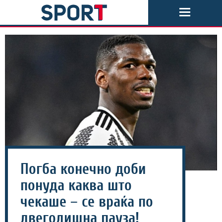
Погба конечно доби
понуда каква што
чекаше – се враќа по
двегодишна пауза!