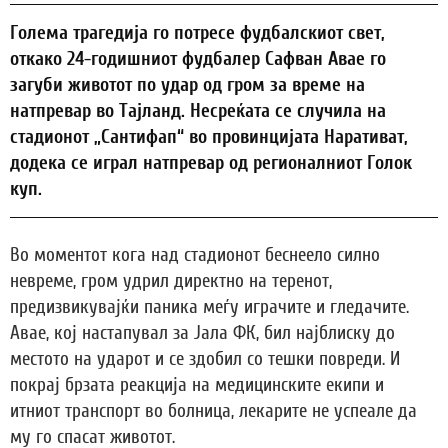
Голема трагедија го потресе фудбалскиот свет,
откако 24-годишниот фудбалер Сафван Авае го
загуби животот по удар од гром за време на
натпревар во Тајланд. Несреќата се случила на
стадионот „Сантифап“ во провинцијата Наративат,
додека се играл натпревар од регионалниот Голок
куп.
Во моментот кога над стадионот беснеело силно
невреме, гром удрил директно на теренот,
предизвикувајќи паника меѓу играчите и гледачите.
Авае, кој настапувал за Јала ФК, бил најблиску до
местото на ударот и се здобил со тешки повреди. И
покрај брзата реакција на медицинските екипи и
итниот транспорт во болница, лекарите не успеале да
му го спасат животот.