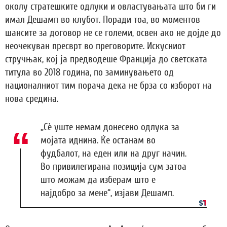
околу стратешките одлуки и овластувањата што би ги
имал Дешамп во клубот. Поради тоа, во моментов
шансите за договор не се големи, освен ако не дојде до
неочекуван пресврт во преговорите. Искусниот
стручњак, кој ја предводеше Франција до светската
титула во 2018 година, по заминувањето од
националниот тим порача дека не брза со изборот на
нова средина.
„Сè уште немам донесено одлука за
мојата иднина. Ќе останам во
фудбалот, на еден или на друг начин.
Во привилегирана позиција сум затоа
што можам да изберам што е
најдобро за мене“, изјави Дешамп.