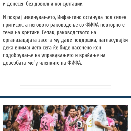
и донесен без доволни консултации.
И покрај извинувањето, Инфантино останува под силен
притисок, а неговото раководење со ФИФА повторно е
тема на критики. Сепак, раководството на
организацијата засега му даде поддршка, нагласувајќи
дека вниманието сега ќе биде насочено кон
подобрување на управувањето и враќање на
довербата меѓу членките на ФИФА.