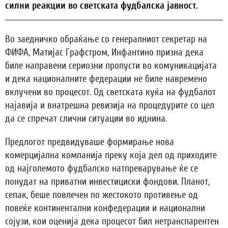
силни реакции во светската фудбалска јавност.
Во заедничко обраќање со генералниот секретар на
ФИФА, Матијас Графстром, Инфантино призна дека
биле направени сериозни пропусти во комуникацијата
и дека националните федерации не биле навремено
вклучени во процесот. Од светската куќа на фудбалот
најавија и внатрешна ревизија на процедурите со цел
да се спречат слични ситуации во иднина.
Предлогот предвидуваше формирање нова
комерцијална компанија преку која дел од приходите
од најголемото фудбалско натпреварување ќе се
понудат на приватни инвестициски фондови. Планот,
сепак, беше повлечен по жестокото противење од
повеќе континентални конфедерации и национални
сојузи, кои оценија дека процесот бил нетранспарентен