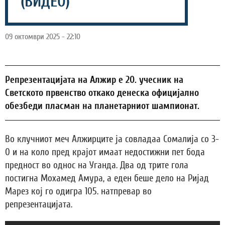
(ВИДЕО)
09 октомври 2025 - 22:10
Репрезентацијата на Алжир е 20. учесник на
Светското првенство откако денеска официјално
обезбеди пласман на планетарниот шампионат.
Во клучниот меч Алжирците ја совладаа Сомалија со 3-
0 и на коло пред крајот имаат недостижни пет бода
предност во однос на Уганда. Два од трите гола
постигна Мохамед Амура, а еден беше дело на Ријад
Марез кој го одигра 105. натпревар во
репрезентацијата.