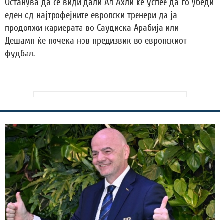
Останува да се види дали Ал Ахли ќе успее да го убеди
еден од најтрофејните европски тренери да ја
продолжи кариерата во Саудиска Арабија или
Дешамп ќе почека нов предизвик во европскиот
фудбал.