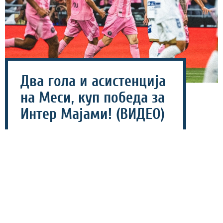
Два гола и асистенција
на Меси, куп победа за
Интер Мајами! (ВИДЕО)
06 август 2026 - 07:40
Интер Мајами со 4-2 го победи мексиканскиот тим
Атлетико Сан Луис, главна ѕвезда на теренот беше
Лионел Меси.