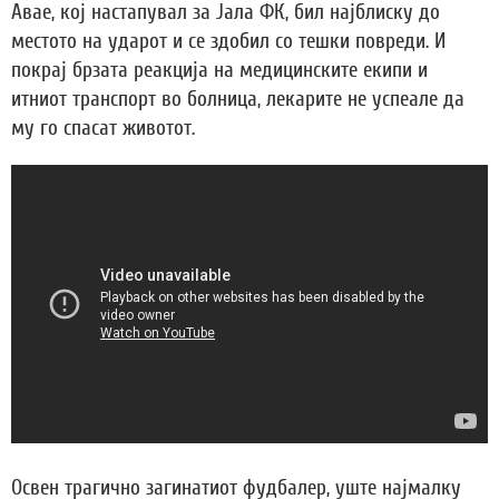
Авае, кој настапувал за Јала ФК, бил најблиску до
местото на ударот и се здобил со тешки повреди. И
покрај брзата реакција на медицинските екипи и
итниот транспорт во болница, лекарите не успеале да
му го спасат животот.
Освен трагично загинатиот фудбалер, уште најмалку