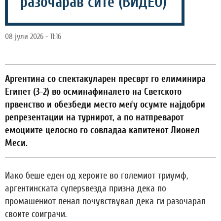
разочарав сите (ВИДЕО)
08 јули 2026 - 11:16
Аргентина со спектакуларен пресврт го елиминира
Египет (3-2) во осминафиналето на Светското
првенство и обезбеди место меѓу осумте најдобри
репрезентации на турнирот, а по натпреварот
емоциите целосно го совладаа капитенот Лионел
Меси.
Иако беше еден од хероите во големиот триумф,
аргентинската суперѕвезда призна дека по
промашениот пенал почувствувал дека ги разочарал
своите соиграчи.