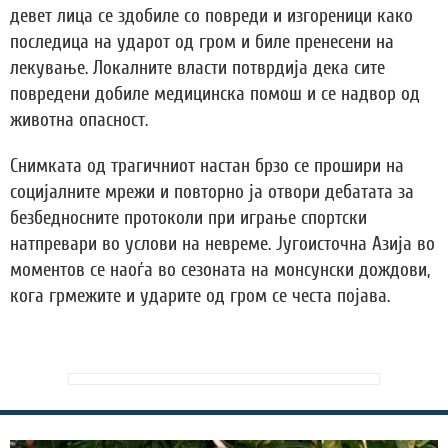
девет лица се здобиле со повреди и изгореници како
последица на ударот од гром и биле пренесени на
лекување. Локалните власти потврдија дека сите
повредени добиле медицинска помош и се надвор од
животна опасност.
Снимката од трагичниот настан брзо се прошири на
социјалните мрежи и повторно ја отвори дебатата за
безбедносните протоколи при играње спортски
натпревари во услови на невреме. Југоисточна Азија во
моментов се наоѓа во сезоната на монсунски дождови,
кога грмежите и ударите од гром се честа појава.