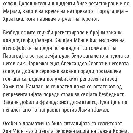
селфи. Дополнителни инциденти биле регистрирани и во
Мајами, како и за време на натпреварот Португалија –
Хрватска, кога навивач втрчал на теренот.
Безбедносните служби регистрирале и бројни закани
кон други фудбалери. Килијан Мбапе бил изложен на
ксенофобски навреди по инцидент со голманот на
Парагвај, а во таа земја дури било запалено и кукла со
негов лик. Норвежанецот Александер Серлот и неговата
сопруга добиле сериозни закани поради промашена
гол-шанса, додека колумбискиот репрезентативец
Хаминтон Кампас не се вратил дома со остатокот од
репрезентацијата поради страв за својата безбедност.
Закани добил и францускиот дефанзивец Лука Дињ по
пеналот што го направил против Ламин Јамал.
Особено драматична била ситуацијата со селекторот
Хон Мјонг-Бо и целата репрезентација на Јужна Кореја,