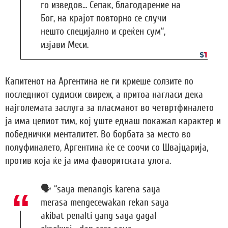
го изведов... Сепак, благодарение на
Бог, на крајот повторно се случи
нешто специјално и среќен сум“,
изјави Меси.
Капитенот на Аргентина не ги криеше солзите по
последниот судиски свиреж, а притоа нагласи дека
најголемата заслуга за пласманот во четвртфиналето
ја има целиот тим, кој уште еднаш покажал карактер и
победнички менталитет. Во борбата за место во
полуфиналето, Аргентина ќе се соочи со Швајцарија,
против која ќе ја има фаворитската улога.
🗣️ “saya menangis karena saya
merasa mengecewakan rekan saya
akibat penalti yang saya gagal