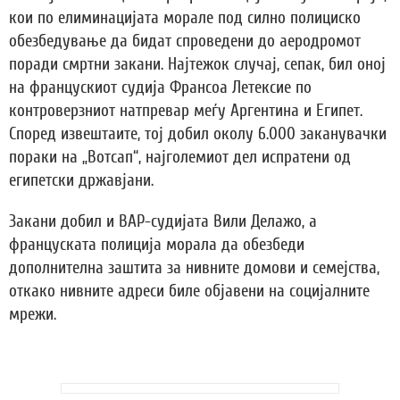
кои по елиминацијата морале под силно полициско
обезбедување да бидат спроведени до аеродромот
поради смртни закани. Најтежок случај, сепак, бил оној
на францускиот судија Франсоа Летексие по
контроверзниот натпревар меѓу Аргентина и Египет.
Според извештаите, тој добил околу 6.000 заканувачки
пораки на „Вотсап“, најголемиот дел испратени од
египетски државјани.
Закани добил и ВАР-судијата Вили Делажо, а
француската полиција морала да обезбеди
дополнителна заштита за нивните домови и семејства,
откако нивните адреси биле објавени на социјалните
мрежи.