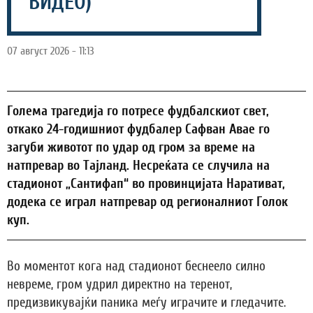
ВИДЕО)
07 август 2026 - 11:13
Голема трагедија го потресе фудбалскиот свет,
откако 24-годишниот фудбалер Сафван Авае го
загуби животот по удар од гром за време на
натпревар во Тајланд. Несреќата се случила на
стадионот „Сантифап“ во провинцијата Наративат,
додека се играл натпревар од регионалниот Голок
куп.
Во моментот кога над стадионот беснеело силно
невреме, гром удрил директно на теренот,
предизвикувајќи паника меѓу играчите и гледачите.