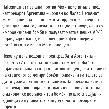
Најсериозната закана против Меси пристигнала пред
натпреварот Аргентина – Јордан во Далас. Непознат
маж се јавил на аеродромот и тврдел дека заедно со
уште две лица се движат кон стадионот вооружени со
импровизирани бомби и полуавтоматска пушка АР-15,
најавувајќи напад врз полицајци и фудбалери, а
посебно го споменал Меси како цел.
Неколку дена подоцна, пред средбата Аргентина –
Египет во Атланта, на социјалната мрежа „Икс“ се
појавила објава во која корисник тврдел дека ќе влезе
на стадионот со четири бомби прикачени на телото за
да го убие аргентинскиот капитен. За време на истиот
натпревар бил пријавен и сомнителен повик дека на
стадионот се поставени три бомби, по што специјални
единици со кучиња трагачи детално го пребарале
објектот.