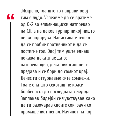
„Искрено, тоа што го направи овој
тим е лудо. Успеавме да се вратиме
од 0-2 во елиминациски натпревар
на СП, а на ваков турнир никој ништо
не ви подарува. Навистина е тешко
да се пробие противникот и да се
постигне гол. Овој тим уште еднаш
покажа дека знае да се
натпреварува, дека никогаш не се
предава и се бори до самиот крај.
Денес ги оттурнавме сите сомнежи.
Тоа е она што секогаш нè краси –
борбеноста до последната секунда.
Заплакав бидејќи се чувствував како
да ги разочарав своите соиграчи со
промашениот пенал. Начинот на кој