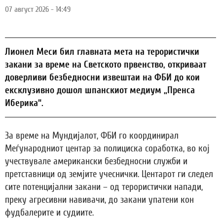
07 август 2026 - 14:49
Лионел Меси бил главната мета на терористички
закани за време на Светското првенство, откриваат
доверливи безбедносни извештаи на ФБИ до кои
ексклузивно дошол шпанскиот медиум „Пренса
Иберика“.
За време на Мундијалот, ФБИ го координирал
Меѓународниот центар за полициска соработка, во кој
учествувале американски безбедносни служби и
претставници од земјите учеснички. Центарот ги следел
сите потенцијални закани – од терористички напади,
преку агресивни навивачи, до закани упатени кон
фудбалерите и судиите.