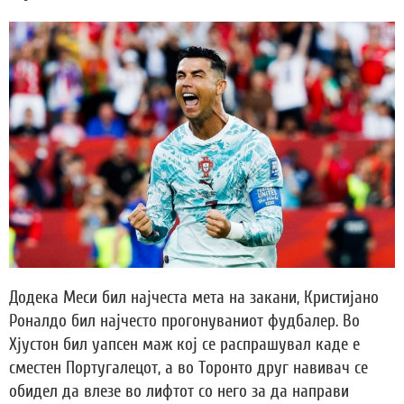
Додека Меси бил најчеста мета на закани, Кристијано
Роналдо бил најчесто прогонуваниот фудбалер. Во
Хјустон бил уапсен маж кој се распрашувал каде е
сместен Португалецот, а во Торонто друг навивач се
обидел да влезе во лифтот со него за да направи