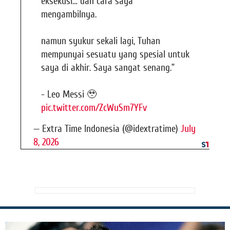
eksekusi… dan cara saya
mengambilnya.
namun syukur sekali lagi, Tuhan
mempunyai sesuatu yang spesial untuk
saya di akhir. Saya sangat senang.”
- Leo Messi 🥹
pic.twitter.com/ZcWuSm7YFv
— Extra Time Indonesia (@idextratime)
July
8, 2026