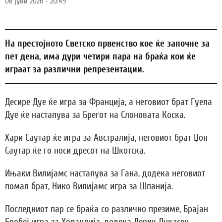
06 јуни 2026 - 20:49
На престојното Светско првенство кое ќе започне за
пет дена, има дури четири пара на браќа кои ќе
играат за различни репрезентации.
Десире Дуе ќе игра за Франција, а неговиот брат Гуела
Дуе ќе настапува за Брегот на Слоновата Коска.
Хари Саутар ќе игра за Австралија, неговиот брат Џон
Саутар ќе го носи дресот на Шкотска.
Ињаки Вилијамс настапува за Гана, додека неговиот
помал брат, Нико Вилијамс игра за Шпанија.
Последниот пар се браќа со различно презиме, Брајан