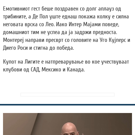
Емотивниот гест беше поздравен со долг аплауз од
трибините, а Де Пол уште еднаш покажа колку е силна
неговата врска со Лео. Иако Интер Мајами поведе,
домашниот тим не успеа да ја задржи предноста.
Монтереј направи пресврт со головите на Уго Кујперс и
Диего Роси и стигна до победа.
Купот на Лигите е натпреварување во кое учествуваат
клубови од САД, Мексико и Канада.