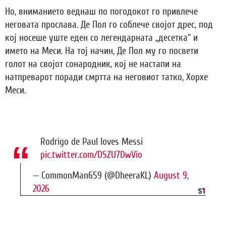
Но, вниманието веднаш по погодокот го привлече
неговата прослава. Де Пол го соблече својот дрес, под
кој носеше уште еден со легендарната „десетка“ и
името на Меси. На тој начин, Де Пол му го посвети
голот на својот сонародник, кој не настапи на
натпреварот поради смртта на неговиот татко, Хорхе
Меси.
Rodrigo de Paul loves Messi
pic.twitter.com/DSZU7DwVio
— CommonMan659 (@DheeraKL)
August 9,
2026