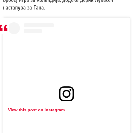
Бробеј игра за Холандија, додека Дерик Лукасен
настапува за Гана.
View this post on Instagram