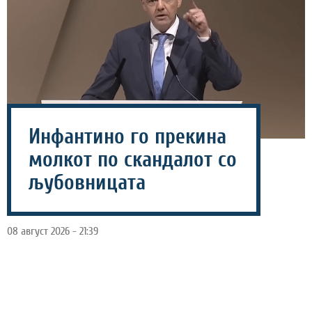
Инфантино го прекина
молкот по скандалот со
љубовницата
08 август 2026 - 21:39
„Телеграф“ објави дека Европската фудбалска унија
(УЕФА) ис
платила голема сума пари на жена со која