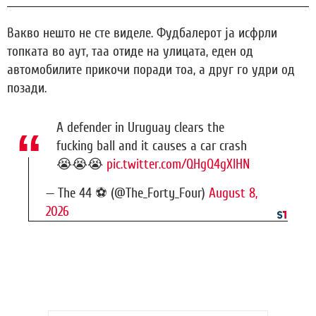
Вакво нешто не сте виделе. Фудбалерот ја исфрли
топката во аут, таа отиде на улицата, еден од
автомобилите прикочи поради тоа, а друг го удри од
позади.
A defender in Uruguay clears the
fucking ball and it causes a car crash
😭😭😭
pic.twitter.com/QHgQ4gXIHN
— The 44 ⚽️ (@The_Forty_Four)
August 8,
2026