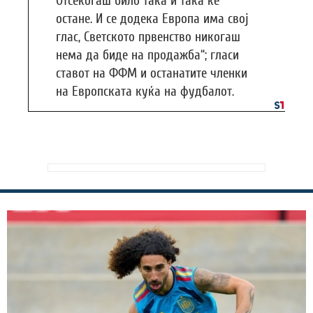
Отсекогаш било така и така ќе
остане. И се додека Европа има свој
глас, Светското првенство никогаш
нема да биде на продажба“; гласи
ставот на ФФМ и останатите членки
на Европската куќа на фудбалот.