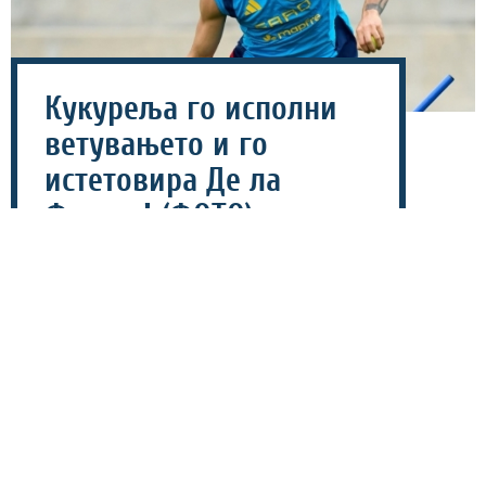
Кукуреља го исполни
ветувањето и го
истетовира Де ла
Фуенте! (ФОТО)
28 јули 2026 - 19:26
Шпанскиот репрезентативец Марк Кукуреља го
истетовира ликот на селекторот Луис Де Ла Фуенте
по освоената титула на Светското првенство (СП), а
потоа покажа на кој дел од телото се наоѓа