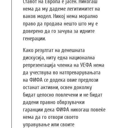
Ставот на Европа е јасен. Никогаш
нема да му дадеме легитимитет на
ваков модел. Никој нема морално
право да продава нешто што му е
доверено да го зачува за идните
генерации.
Како резултат на денешната
дискусија, ниту една национална
репрезентација членка на УЕФА нема
да учествува во натпреварувањата
на ФИФА се додека овие предлози
останат активни, освен доколку
бидат целосно повлечени и не бидат
дадени правно обврзувачки
гаранции дека ФИФА никогаш повеќе
нема да го отвори своето
управување или своите