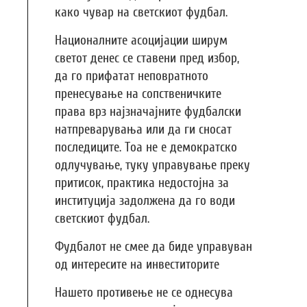
како чувар на светскиот фудбал.
Националните асоцијации ширум
светот денес се ставени пред избор,
да го прифатат неповратното
пренесување на сопственичките
права врз најзначајните фудбалски
натпреварувања или да ги сносат
последиците. Тоа не е демократско
одлучување, туку управување преку
притисок, практика недостојна за
институција задолжена да го води
светскиот фудбал.
Фудбалот не смее да биде управуван
од интересите на инвеститорите
Нашето противење не се однесува