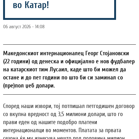
во Катар!
06 август 2026 - 14:08
Македонскиот интернационалец Георг Стојановски
(22 години) од денеска и официјално е нов фудбалер
на катарскиот тим Лусаил, каде што би можел да
остане и до пет години по што би си заминал со
(пре)пол џеб долари.
Според наши извори, тој потпишал петгодишен договор
со вкупна вредност од 3,5 милиони долари, што го
прави еден од нашите подобро платени
интернационалци во моментов. Платата за првата
сезона ќе му изнесува нешто под половина милион