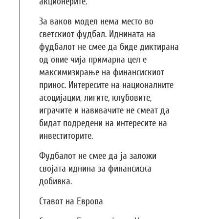
акционерите.
За ваков модел нема место во
светскиот фудбал. Иднината на
фудбалот не смее да биде диктирана
од оние чија примарна цел е
максимизирање на финансискиот
принос. Интересите на националните
асоцијации, лигите, клубовите,
играчите и навивачите не смеат да
бидат подредени на интересите на
инвеститорите.
Фудбалот не смее да ја заложи
својата иднина за финансиска
добивка.
Ставот на Европа