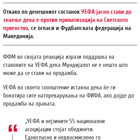
Откако по денешниот состанок
УЕФА јасно стави до
знаење дека е против приватизација на Светското
првенство
, се огласи и Фудбалската федерација на
Македонија.
ФФМ во својата реакција изрази поддршка на
ставовите на УЕФА дека Мундијалот не е нешто што
може да се стави на продажба.
УЕФА во своето соопштение истакна дека ќе ги
бокотира сите натпреварувања на ФИФА, ако дојде до
продажба на правата.
„УЕФА и нејзините 55 национални
асоцијации стојат обединети.
Едногласно и недвосмислено го