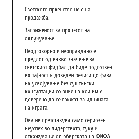
Светското првенство не е на
продажба.
Загриженост за процесот на
одлучување
Неодговорно и неоправдано е
предлог од вакво значење за
светскиот фудбал да биде подготвен
во тајност и доведен речиси до фаза
на усвојување без суштински
консултации со оние на кои им е
доверено да се грижат за иднината
на играта.
Ова не претставува само сериозен
неуспех во лидерството, туку и
откажување од обврската на ФИФА