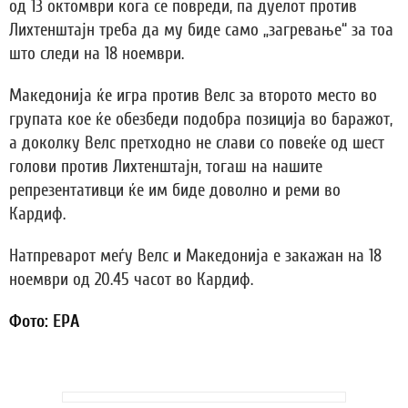
од 13 октомври кога се повреди, па дуелот против
Лихтенштајн треба да му биде само „загревање“ за тоа
што следи на 18 ноември.
Македонија ќе игра против Велс за второто место во
групата кое ќе обезбеди подобра позиција во баражот,
а доколку Велс претходно не слави со повеќе од шест
голови против Лихтенштајн, тогаш на нашите
репрезентативци ќе им биде доволно и реми во
Кардиф.
Натпреварот меѓу Велс и Македонија е закажан на 18
ноември од 20.45 часот во Кардиф.
Фото: EPA