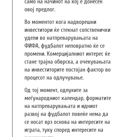
само на начинот на кој е донесен
овој предлог.
Во моментот кога надворешни
инвеститори ќе стекнат сопственички
удели во натпреварувањата на
ФИФА, фудбалот неповратно ќе се
промени. Комерцијалниот интерес ќе
стане трајна обврска, а очекувањата
на инвеститорите постојан фактор во
процесот на одлучување.
Од тој момент, одлуките за
меѓународниот календар, форматите
на натпреварувањата и идниот
развој на фудбалот повеќе нема да
се носат врз основа на интересите на
играта, туку според интересите на