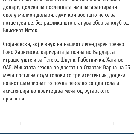
долари, додека за последната има загарантирани
околу милион долари, суми кои воопшто не се за
потценување, без разлика што станува збор за клуб од
Блискиот Исток.
Стојановски, кој е внук на нашиот легендарен тренер
Ѓоко Хаџиевски, кариерата ја почна во Вардар, а
играше уште и за Тетекс, Шкупи, Работнички, Хата во
ОАЕ. Минатата сезона во дресот на Спартак Варна на 25
меча постигна осум голови со три асистенции, додека
новиот шампионат го почна пеколно со два гола и
асистенција во првите два меча од бугарското
првенство.