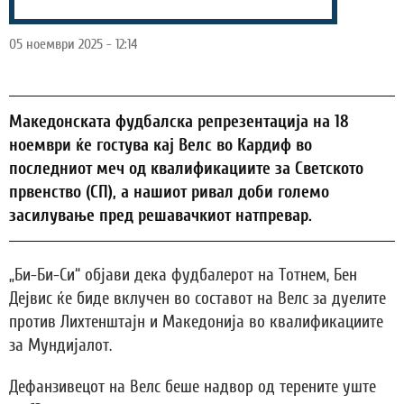
05 ноември 2025 - 12:14
Македонската фудбалска репрезентација на 18
ноември ќе гостува кај Велс во Кардиф во
последниот меч од квалификациите за Светското
првенство (СП), а нашиот ривал доби големо
засилување пред решавачкиот натпревар.
„Би-Би-Си“ објави дека фудбалерот на Тотнем, Бен
Дејвис ќе биде вклучен во составот на Велс за дуелите
против Лихтенштајн и Македонија во квалификациите
за Мундијалот.
Дефанзивецот на Велс беше надвор од терените уште