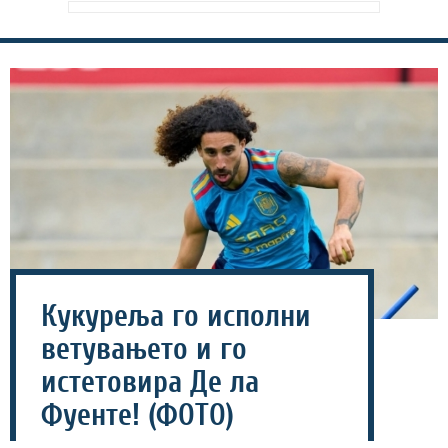
Кукуреља го исполни
ветувањето и го
истетовира Де ла
Фуенте! (ФОТО)