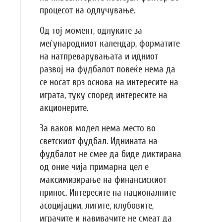
процесот на одлучување.
Од тој момент, одлуките за
меѓународниот календар, форматите
на натпреварувањата и идниот
развој на фудбалот повеќе нема да
се носат врз основа на интересите на
играта, туку според интересите на
акционерите.
За ваков модел нема место во
светскиот фудбал. Иднината на
фудбалот не смее да биде диктирана
од оние чија примарна цел е
максимизирање на финансискиот
принос. Интересите на националните
асоцијации, лигите, клубовите,
играчите и навивачите не смеат да