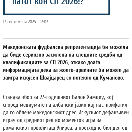
патот кон СП 2026!?
17 септември 2025 - 12:02
Македонската фудбалска репрезентација би можела
да биде сериозно засилена на следните средби од
квалификациите за СП 2026, откако доаѓа
информацијата дека за жолто-црвените би можел да
заигра искусен Швајцарец со потекло од Куманово.
Станува збор за 27-годишниот Валон Хамдиу, кој
според медиумите на албански јазик кај нас, прифатил
да го облече македонскиот дрес. Искусниот дефанзивен
играч од средниот ред во моментов игра за
романскиот прволигаш Униреа, а претходно бил дел од