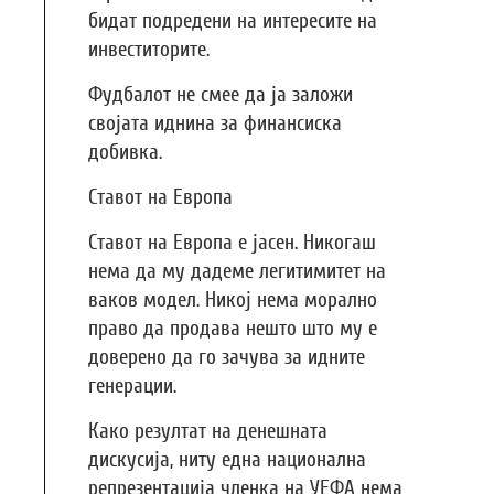
бидат подредени на интересите на
инвеститорите.
Фудбалот не смее да ја заложи
својата иднина за финансиска
добивка.
Ставот на Европа
Ставот на Европа е јасен. Никогаш
нема да му дадеме легитимитет на
ваков модел. Никој нема морално
право да продава нешто што му е
доверено да го зачува за идните
генерации.
Како резултат на денешната
дискусија, ниту една национална
репрезентација членка на УЕФА нема