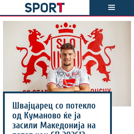
Швајцарец со потекло
од Куманово ќе ја
засили Македонија на