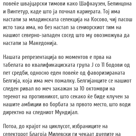
повеќе швајцарски тимови како Шафхаузен, Белинцона
и Винтетур, каде што ја почнал кариерата. Тој има
настапи за младинската селекција на Косово, чиј пасош
исто така има, но без настап за сениорскиот тим на
нашиот северно-западен сосед што му овозможува да
настапи за Македонија.
Нашата репрезентација во моментов е прва на
табелата во квалификациската група Ј со 11 бодови од
пет средби, односно еден повеќе од фаворизираната
Белгија, која има меч помалку. Белгијанците се нашиот
следен ривал во меч закажан за 10 октомври на
теренот на противникот, што секако ќе биде клучен за
нашите амбиции во борбата за првото место, што води
директно на следниот Мундијал.
Потоа, до крајот на циклусот, избраниците на
селекторот Благоја Милевски ги чекаат дуелите на