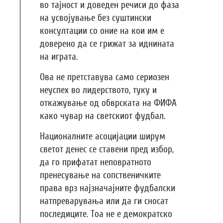
во тајност и доведен речиси до фаза
на усвојување без суштински
консултации со оние на кои им е
доверено да се грижат за иднината
на играта.
Ова не претставува само сериозен
неуспех во лидерството, туку и
откажување од обврската на ФИФА
како чувар на светскиот фудбал.
Националните асоцијации ширум
светот денес се ставени пред избор,
да го прифатат неповратното
пренесување на сопственичките
права врз најзначајните фудбалски
натпреварувања или да ги сносат
последиците. Тоа не е демократско