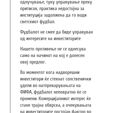
одлучување, туку управување преку
притисок, практика недостојна за
институција задолжена да го води
светскиот фудбал.
Фудбалот не смее да биде управуван
од интересите на инвеститорите
Нашето противење не се однесува
само на начинот на кој е донесен
овој предлог.
Во моментот кога надворешни
инвеститори ќе стекнат сопственички
удели во натпреварувањата на
ФИФА, фудбалот неповратно ќе се
промени. Комерцијалниот интерес ќе
стане трајна обврска, а очекувањата
на инвеститорите постојан фактор во