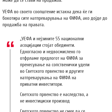
може да се стави на продажба.
УЕФА во своето соопштение истакна дека ќе ги
бокотира сите натпреварувања на ФИФА, ако дојде до
продажба на правата.
„УЕФА и нејзините 55 национални
асоцијации стојат обединети.
Едногласно и недвосмислено го
отфрламе предлогот на ФИФА за
пренесување на сопственички удели
во Светското првенство и другите
натпреварувања на ФИФА на
приватни инвеститори.
Светското првенство е наследство, а
не инвестициски производ
Светското првенство не смее да се