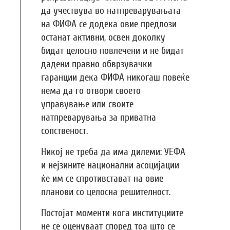
да учествува во натпреварувањата
на ФИФА се додека овие предлози
останат активни, освен доколку
бидат целосно повлечени и не бидат
дадени правно обврзувачки
гаранции дека ФИФА никогаш повеќе
нема да го отвори своето
управување или своите
натпреварувања за приватна
сопственост.
Никој не треба да има дилеми: УЕФА
и нејзините национални асоцијации
ќе им се спротивстават на овие
планови со целосна решителност.
Постојат моменти кога институциите
не се оценуваат според тоа што се