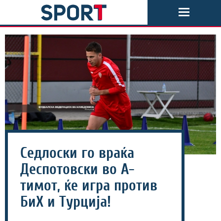
Седлоски го враќа
Деспотовски во А-
тимот, ќе игра против
БиХ и Турција!