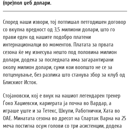
(пре)пол џеб долари.
Според наши извори, тој потпишал петгодишен договор
со вкупна вредност од 3,5 милиони долари, што го
прави еден од нашите подобро платени
интернационалци во моментов. Платата за првата
сезона ќе му изнесува нешто под половина милион
долари, додека за последната има загарантирани
околу милион долари, суми кои воопшто не се за
потценување, без разлика што станува збор за клуб од
Блискиот Исток.
Стојановски, кој е внук на нашиот легендарен тренер
Ѓоко Хаџиевски, кариерата ја почна во Вардар, а
играше уште и за Тетекс, Шкупи, Работнички, Хата во
ОАЕ. Минатата сезона во дресот на Спартак Варна на 25
меча постигна осум голови со три асистенции, додека