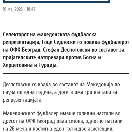
16 мај 2026 - 18:47
Селекторот на македонската фудбалска
репрезентација, Гоце Седлоски го повика фудбалерот
на ОФК Београд, Стефан Деспотовски во составот за
пријателските натпревари против Босна и
Херцеговина и Турција.
Деспотовски се враќа во составот на Македонија по
пауза од една година, а досега има три настапи за
репрезентацијата.
Македонскиот фудбалер имаше солидни настапи во
дресот на ОФК Београд оваа сезона, односно настапи
на 26 меча и постигна еден гол и две асистенции.