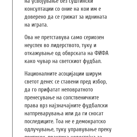
на усвојување без суштински
консултации со оние на кои им е
доверено да се грижат за иднината
на играта.
Ова не претставува само сериозен
неуспех во лидерството, туку и
откажување од обврската на ФИФА
како чувар на светскиот фудбал.
Националните асоцијации ширум
светот денес се ставени пред избор,
да го прифатат неповратното
пренесување на сопственичките
права врз најзначајните фудбалски
натпреварувања или да ги сносат
последиците. Тоа не е демократско
одлучување, туку управување преку