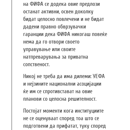
на ФИФА се додека овие предлози
останат активни, освен доколку
бидат целосно повлечени и не бидат
дадени правно обврзувачки
гаранции дека ФИФА никогаш повеќе
нема да го отвори своето
управување или своите
натпреварувања за приватна
сопственост.
Никој не треба да има дилеми: УЕФА
и нејзините национални асоцијации
ќе им се спротивстават на овие
планови со целосна решителност.
Постојат моменти кога институциите
не се оценуваат според тоа што се
подготвени да прифатат, туку според