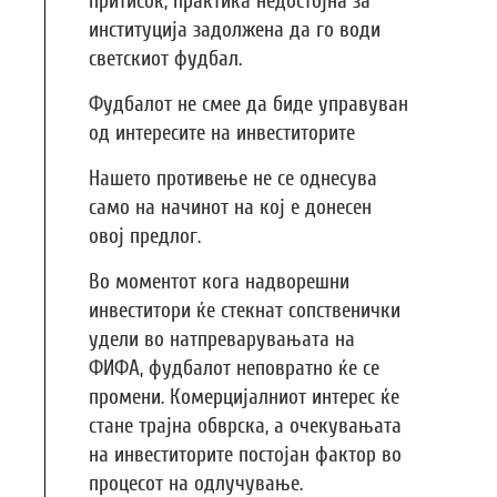
притисок, практика недостојна за
институција задолжена да го води
светскиот фудбал.
Фудбалот не смее да биде управуван
од интересите на инвеститорите
Нашето противење не се однесува
само на начинот на кој е донесен
овој предлог.
Во моментот кога надворешни
инвеститори ќе стекнат сопственички
удели во натпреварувањата на
ФИФА, фудбалот неповратно ќе се
промени. Комерцијалниот интерес ќе
стане трајна обврска, а очекувањата
на инвеститорите постојан фактор во
процесот на одлучување.