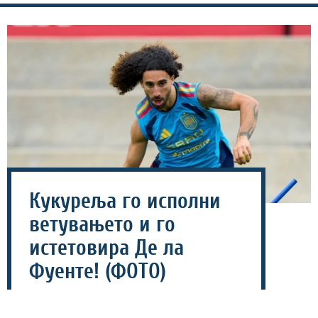
Кукуреља го исполни
ветувањето и го
истетовира Де ла
Фуенте! (ФОТО)