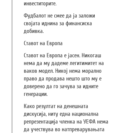
инвеститорите.
Фудбалот не смее да ја заложи
својата иднина за финансиска
добивка.
Ставот на Европа
Ставот на Европа е јасен. Никогаш
нема да му дадеме легитимитет на
ваков модел. Никој нема морално
право да продава нешто што му е
доверено да го зачува за идните
генерации.
Како резултат на денешната
дискусија, ниту една национална
репрезентација членка на УЕФА нема
да учествува во натпреварувањата