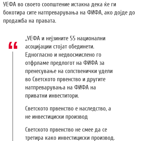
УЕФА во своето соопштение истакна дека ќе ги
бокотира сите натпреварувања на ФИФА, ако дојде до
продажба на правата.
„УЕФА и нејзините 55 национални
асоцијации стојат обединети.
Едногласно и недвосмислено го
отфрламе предлогот на ФИФА за
пренесување на сопственички удели
во Светското првенство и другите
натпреварувања на ФИФА на
приватни инвеститори.
Светското првенство е наследство, а
не инвестициски производ
Светското првенство не смее да се
третира како инвестициски производ.