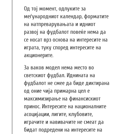
Од тој момент, одлуките за
меѓународниот календар, форматите
на натпреварувањата и идниот
развој на фудбалот повеќе нема да
се носат врз основа на интересите на
играта, туку според интересите на
акционерите.
За ваков модел нема место во
светскиот фудбал. Иднината на
фудбалот не смее да биде диктирана
од оние чија примарна цел е
максимизирање на финансискиот
принос. Интересите на националните
асоцијации, лигите, клубовите,
играчите и навивачите не смеат да
бидат подредени на интересите на