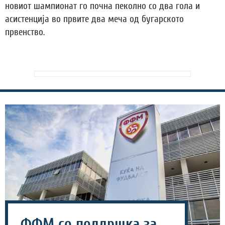
новиот шампионат го почна пеколно со два гола и
асистенција во првите два меча од бугарското
првенство.
ФФМ со поддршка за