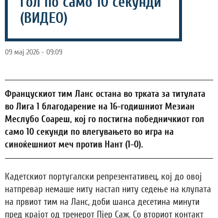
гол по само 10 секунди
(ВИДЕО)
09 мај 2026 - 09:09
Францускиот тим Ланс остана во трката за титулата
во Лига 1 благодарение на 16-годишниот Мезиан
Меслубо Соареш, кој го постигна победничкиот гол
само 10 секунди по влегувањето во игра на
синоќешниот меч против Нант (1-0).
Кадетскиот португалски репрезентативец, кој до овој
натпревар немаше ниту настап ниту седење на клупата
на првиот тим на Ланс, доби шанса десетина минути
пред крајот од тренерот Пјер Саж. Со вториот контакт