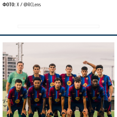
ФОТО:
X / @RCLens