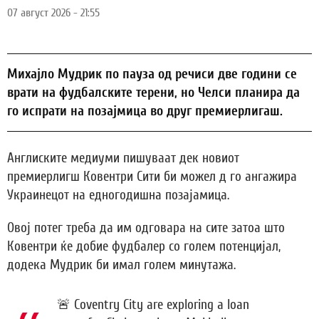
07 август 2026 - 21:55
Михајло Мудрик по пауза од речиси две години се
врати на фудбалските терени, но Челси планира да
го испрати на позајмица во друг премиерлигаш.
Англиските медиуми пишуваат дек новиот
премиерлигш Ковентри Сити би можел д го ангажира
Украинецот на едногодишна позајамица.
Овој потег треба да им одговара на сите затоа што
Ковентри ќе добие фудбалер со голем потенцијал,
додека Мудрик би имал голем минутажа.
🚨 Coventry City are exploring a loan