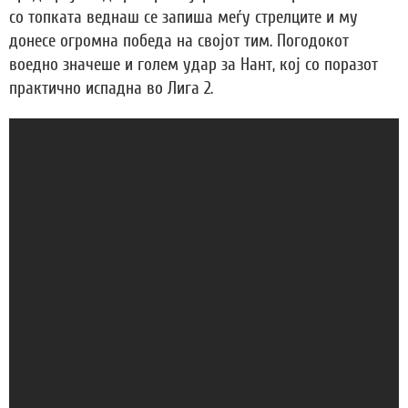
со топката веднаш се запиша меѓу стрелците и му
донесе огромна победа на својот тим. Погодокот
воедно значеше и голем удар за Нант, кој со поразот
практично испадна во Лига 2.