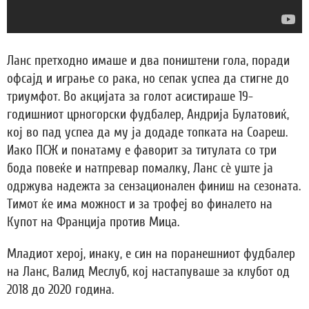
Ланс претходно имаше и два поништени гола, поради
офсајд и играње со рака, но сепак успеа да стигне до
триумфот. Во акцијата за голот асистираше 19-
годишниот црногорски фудбалер, Андрија Булатовиќ,
кој во пад успеа да му ја додаде топката на Соареш.
Иако ПСЖ и понатаму е фаворит за титулата со три
бода повеќе и натпревар помалку, Ланс сè уште ја
одржува надежта за сензационален финиш на сезоната.
Тимот ќе има можност и за трофеј во финалето на
Купот на Франција против Мица.
Младиот херој, инаку, е син на поранешниот фудбалер
на Ланс, Валид Меслуб, кој настапуваше за клубот од
2018 до 2020 година.