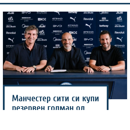
Манчестер сити си купи
резервен голман од
Марсеј (ФОТО)