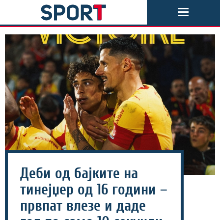
Деби од бајките на
тинејџер од 16 години –
првпат влезе и даде