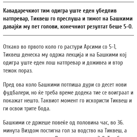
Кавадаречкиот тим одигра уште еден убедлив
натпревар, Тиквеш го преслуша и тимот на Башкими
давајќи му пет голови, конечниот резултат беше 5-0.
Откако во првото коло го растури Арсими со 5-1,
Тиквеш денеска му одржа лекција и на Башкими кој
одигра уште еден лош натпревар и доживеа и втор
тежок пораз.
Пред ова коло Башкими потпиша дури со десет нови
фудбалери, но ќе треба време додека тие се воиграат и
покажат нешто. Таквиот момент го искористи Тиквеш и
ги освои трите бода.
Башкими се држеше повеќе од половина час, во 36.
минута Виздом постигна гол за водство на Тиквеш, а