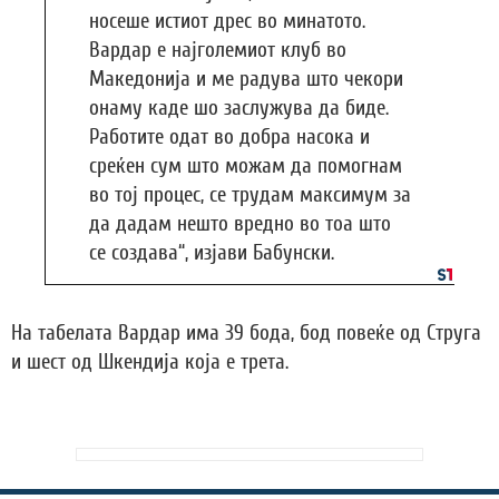
носеше истиот дрес во минатото.
Вардар е најголемиот клуб во
Македонија и ме радува што чекори
онаму каде шо заслужува да биде.
Работите одат во добра насока и
среќен сум што можам да помогнам
во тој процес, се трудам максимум за
да дадам нешто вредно во тоа што
се создава“, изјави Бабунски.
На табелата Вардар има 39 бода, бод повеќе од Струга
и шест од Шкендија која е трета.