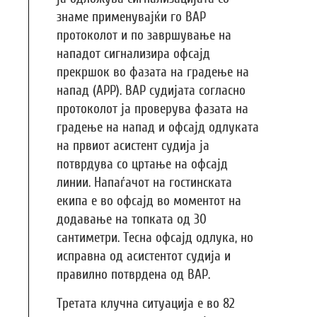
знаме применувајќи го ВАР
протоколот и по завршување на
нападот сигнализира офсајд
прекршок во фазата на градење на
напад (APP). ВАР судијата согласно
протоколот ја проверува фазата на
градење на напад и офсајд одлуката
на првиот асистент судија ја
потврдува со цртање на офсајд
линии. Напаѓачот на гостинската
екипа е во офсајд во моментот на
додавање на топката од 30
сантиметри. Тесна офсајд одлука, но
исправна од асистентот судија и
правилно потврдена од ВАР.
Третата клучна ситуација е во 82