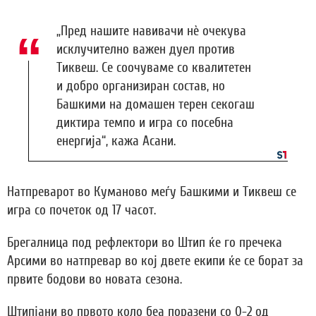
„Пред нашите навивачи нè очекува
исклучително важен дуел против
Тиквеш. Се соочуваме со квалитетен
и добро организиран состав, но
Башкими на домашен терен секогаш
диктира темпо и игра со посебна
енергија“, кажа Асани.
Натпреварот во Куманово меѓу Башкими и Тиквеш се
игра со почеток од 17 часот.
Брегалница под рефлектори во Штип ќе го пречека
Арсими во натпревар во кој двете екипи ќе се борат за
првите бодови во новата сезона.
Штипјани во првото коло беа поразени со 0-2 од