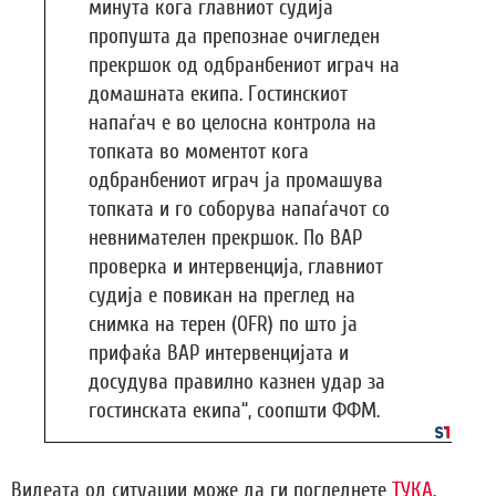
минута кога главниот судија
пропушта да препознае очигледен
прекршок од одбранбениот играч на
домашната екипа. Гостинскиот
напаѓач е во целосна контрола на
топката во моментот кога
одбранбениот играч ја промашува
топката и го соборува напаѓачот со
невнимателен прекршок. По ВАР
проверка и интервенција, главниот
судија е повикан на преглед на
снимка на терен (OFR) по што ја
прифаќа ВАР интервенцијата и
досудува правилно казнен удар за
гостинската екипа“, соопшти ФФМ.
Видеата од ситуации може да ги погледнете
ТУКА
.