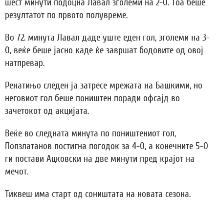
шест минути подоцна Лавал зголеми на 2-0. Тоа беше
резултатот по првото полувреме.
Во 72. минута Лавал даде уште еден гол, зголеми на 3-
0, веќе беше јасно каде ќе завршат бодовите од овој
натпревар.
Ренатињо следен ја затресе мрежата на Башкими, но
неговиот гол беше поништен поради офсајд во
зачетокот од акцијата.
Веќе во следната минута по поништениот гол,
Попзлатанов постигна погодок за 4-0, а конечните 5-0
ги постави Ацковски на две минути пред крајот на
мечот.
Тиквеш има старт од соништата на новата сезона.