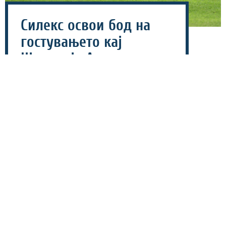
Силекс освои бод на
гостувањето кај
Шкендија Арачиново
(ФОТО)
07 август 2026 - 18:59
Фудбалерите на Силекс и Шкендија Арачиново
ремизираа (1-1) на почетокот на второто коло во
Првата македонска фудбалска лига.
Шкендија Арачиново поведе со голот на Берис Демири,