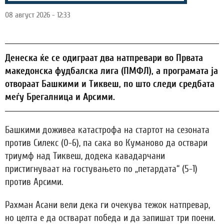
08 август 2026 - 12:33
Денеска ќе се одиграат два натпревари во Првата
македонска фудбалска лига (ПМФЛ), а програмата ја
отвораат Башкими и Тиквеш, по што следи средбата
меѓу Брегалница и Арсими.
Башкими доживеа катастрофа на стартот на сезоната
против Силекс (0-6), па сака во Куманово да оствари
триумф над Тиквеш, додека кавадарчани
пристигнуваат на гостувањето по „петардата“ (5-1)
против Арсими.
Рахман Асани вели дека ги очекува тежок натпревар,
но целта е да остварат победа и да запишат три поени.