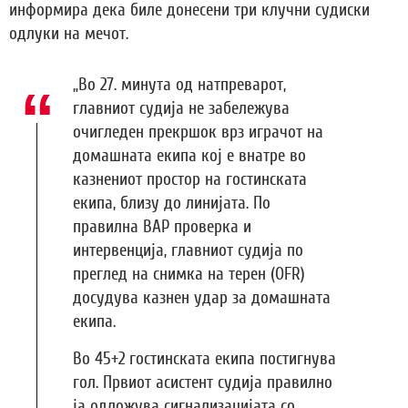
информира дека биле донесени три клучни судиски
одлуки на мечот.
„Во 27. минута од натпреварот,
главниот судија не забележува
очигледен прекршок врз играчот на
домашната екипа кој е внатре во
казнениот простор на гостинската
екипа, близу до линијата. По
правилна ВАР проверка и
интервенција, главниот судија по
преглед на снимка на терен (OFR)
досудува казнен удар за домашната
екипа.
Во 45+2 гостинската екипа постигнува
гол. Првиот асистент судија правилно
ја одложува сигнализацијата со