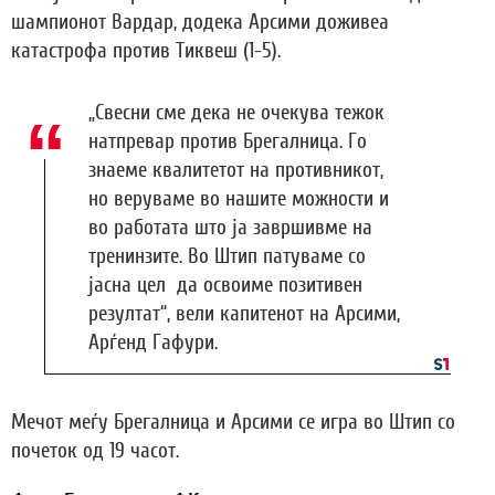
шампионот Вардар, додека Арсими доживеа
катастрофа против Тиквеш (1-5).
„Свесни сме дека нe очекува тежок
натпревар против Брегалница. Го
знаеме квалитетот на противникот,
но веруваме во нашите можности и
во работата што ја завршивме на
тренинзите. Во Штип патуваме со
јасна цел да освоиме позитивен
резултат“, вели капитенот на Арсими,
Арѓенд Гафури.
Мечот меѓу Брегалница и Арсими се игра во Штип со
почеток од 19 часот.