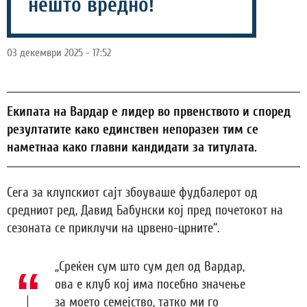
нешто вредно!
03 декември 2025 - 17:52
Eкипата на Вардар е лидер во првенството и според
резултатите како единствен непоразен тим се
наметнаа како главни кандидати за титулата.
Сега за клупскиот сајт збоуваше фудбалерот од
средниот ред, Давид Бабунски кој пред почетокот на
сезоната се приклучи на црвено-црните“.
„Среќен сум што сум дел од Вардар,
ова е клуб кој има посебно значење
за моето семејство, татко ми го