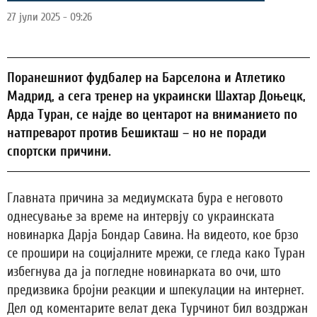
27 јули 2025 - 09:26
Поранешниот фудбалер на Барселона и Атлетико
Мадрид, а сега тренер на украински Шахтар Доњецк,
Арда Туран, се најде во центарот на вниманието по
натпреварот против Бешикташ – но не поради
спортски причини.
Главната причина за медиумската бура е неговото
однесување за време на интервју со украинската
новинарка Дарја Бондар Савина. На видеото, кое брзо
се прошири на социјалните мрежи, се гледа како Туран
избегнува да ја погледне новинарката во очи, што
предизвика бројни реакции и шпекулации на интернет.
Дел од коментарите велат дека Турчинот бил воздржан