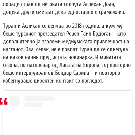
поради страв од неговата сопруга Аслихан Доан,
додека други сметаат дека едноставно е срамежлив.
Туран и Аслихан се венчаа во 2018 година, а кум му
беше турскиот претседател Реџеп Таип Ердоган – што
дополнително ја зголеми медиумската привлечност на
настанот. Ова, сепак, не е првпат Туран да се однесува
на ваков начин пред истата новинарка. И минатата
сезона, по натпревар од Лигата на Европа, тој повторно
беше интервјуиран од Бондар Савина – и повторно
избегнуваше директен контакт со погледот.