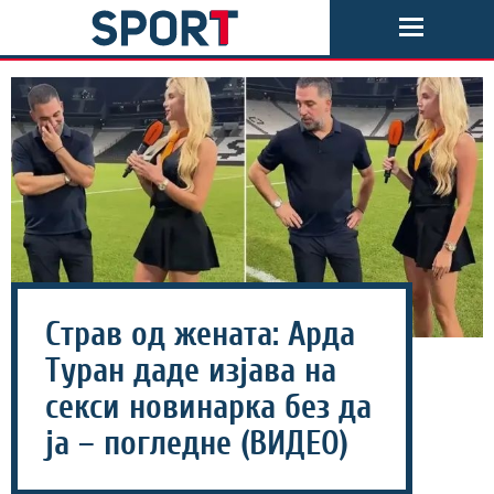
Страв од жената: Арда
Туран даде изјава на
секси новинарка без да
ја – погледне (ВИДЕО)