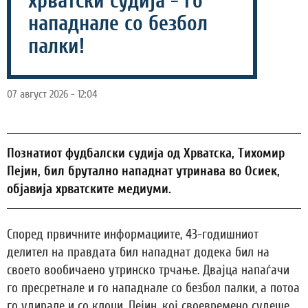
хрватски судија - го
нападнале со безбол
палки!
07 август 2026 - 12:04
Познатиот фудбалски судија од Хрватска, Тихомир
Пејин, бил брутално нападнат утринава во Осиек,
објавија хрватските медиуми.
Според првичните информациите, 43-годишниот
делител на правдата бил нападнат додека бил на
своето вообичаено утринско трчање. Двајца напаѓачи
го пресретнале и го нападнале со безбол палки, а потоа
го удирале и со клоци. Пејин, кој своевремено судеше