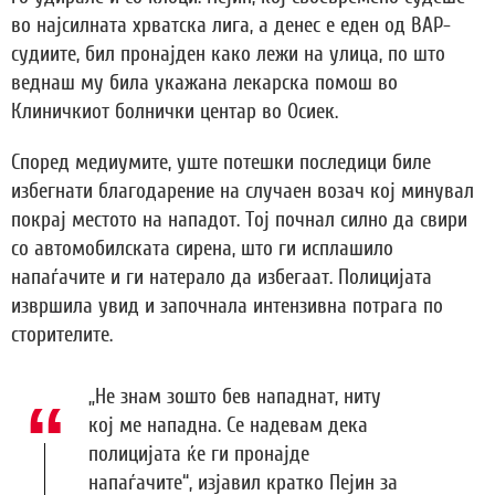
во најсилната хрватска лига, а денес е еден од ВАР-
судиите, бил пронајден како лежи на улица, по што
веднаш му била укажана лекарска помош во
Клиничкиот болнички центар во Осиек.
Според медиумите, уште потешки последици биле
избегнати благодарение на случаен возач кој минувал
покрај местото на нападот. Тој почнал силно да свири
со автомобилската сирена, што ги исплашило
напаѓачите и ги натерало да избегаат. Полицијата
извршила увид и започнала интензивна потрага по
сторителите.
„Не знам зошто бев нападнат, ниту
кој ме нападна. Се надевам дека
полицијата ќе ги пронајде
напаѓачите“, изјавил кратко Пејин за