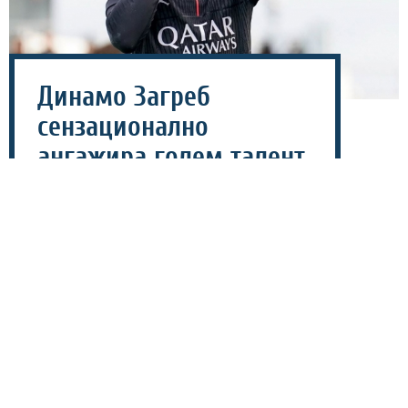
Динамо Загреб
сензационално
ангажира голем талент
на ПСЖ – го „врза“ на
пет години!
03 август 2026 - 09:00
Екипата на Динамо Загреб е пред комплетирање на
уште едно сензационално засилување и тоа 18-
годишниот француски офанзивец Ноа Нсоки, кој