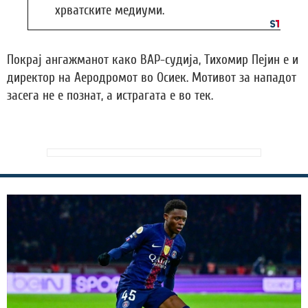
хрватските медиуми.
Покрај ангажманот како ВАР-судија, Тихомир Пејин е и
директор на Аеродромот во Осиек. Мотивот за нападот
засега не е познат, а истрагата е во тек.