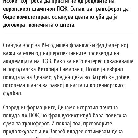
Нсоки, кој треба да пристигне од редовите на
европскиот шампион ПСЖ. Сепак, за трансферот да
биде комплетиран, останува двата клуба да ја
договорат конечната отштета.
Станува збор за 19-годишен француски фудбалер кој
важи за еден од најперспективните производи на
академијата на ПСЖ. Иако за него интерес покажуваше
и португалска Виторија Гимараеш, Нсоки ја избрал
понудата на Динамо, убеден дека во Загреб ќе добие
поголема шанса за развој и настапи во сениорскиот
фудбал.
Според информациите, Динамо испратил почетна
понуда до ПСЖ, но францускиот клуб бара повисока
сума за трансферот. И покрај тоа, преговорите
продолжуваат и во Загреб владее оптимизам дека