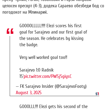
целосен пресврт (4-3), додека Сараево обезбеди бод со
погодокот на Млинариќ.
GOOOOLLLLL!!!! Elezi scores his first
goal for Sarajevo and our first goal of
the season. He celebrates by kissing
the badge.
Very well worked goal too!!
Sarajevo 1:0 Radnik
15’
pic.twitter.com/PW5j5giysC
— FK Sarajevo Insider (@SarajevoFooty)
August 3, 2025
GOOOLLL!!! Elezi gets his second of the