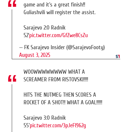
game and it’s a great finish!!
Guliashvili will register the assist.
Sarajevo 2:0 Radnik
52’
pic.twitter.com/GfZwe8CsZu
— FK Sarajevo Insider (@SarajevoFooty)
August 3, 2025
WOOWWWWWWWW WHAT A
SCREAMER FROM RISTOVSKI!!!!
HITS THE NUTMEG THEN SCORES A
ROCKET OF A SHOT!! WHAT A GOAL!!!!!
Sarajevo 3:0 Radnik
55’
pic.twitter.com/3pJeFl962g