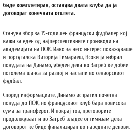
биде комплетиран, останува двата клуба да ја
договорат конечната отштета.
Станува збор за 19-годишен француски фудбалер кој
важи за еден од најперспективните производи на
академијата на ПСЖ. Иако за него интерес покажуваше
и португалска Виторија Гимараеш, Нсоки ја избрал
понудата на Динамо, убеден дека во Загреб ќе добие
поголема шанса за развој и настапи во сениорскиот
фудбал.
Според информациите, Динамо испратил почетна
понуда до ПСЖ, но францускиот клуб бара повисока
сума за трансферот. И покрај тоа, преговорите
продолжуваат и во Загреб владее оптимизам дека
договорот ќе биде финализиран во наредните денови.