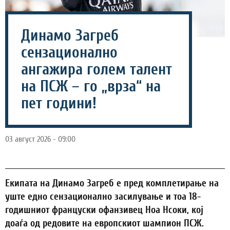
Динамо Загреб
сензационално
ангажира голем талент
на ПСЖ – го „врза“ на
пет години!
03 август 2026 - 09:00
Екипата на Динамо Загреб е пред комплетирање на
уште едно сензационално засилување и тоа 18-
годишниот француски офанзивец Ноа Нсоки, кој
доаѓа од редовите на европскиот шампион ПСЖ.