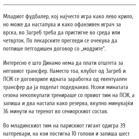
Младиот фудбалер, кој најчесто игра како лево крило,
но може да настапува и како офанзивен играч за
врска, во Загреб треба да пристигне во среда или
четврток. По лекарските прегледи се очекува да
потпише петгодишен договор со „модрите“.
Интересно е што Динамо нема да плати отштета за
неговиот трансфер. Наместо тоа, клубот од Загреб и
ПСЖ се договориле идната заработка од евентуален
трансфер да ја поделат подеднакво. Нсоки минатата
сезона неколкупати тренираше со првиот тим на ПСЖ, а
запиша и два настапа како резерва, вкупно минувајќи
36 минути на теренот во сениорскиот состав.
Во младинскиот тим на парискиот гигант одигра 39
натпревари, на кои постигна 10 голови и запиша шест