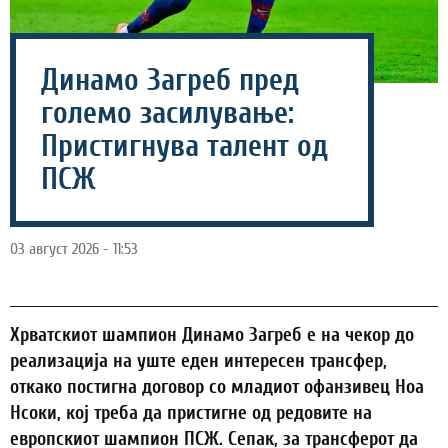
Динамо Загреб пред
големо засилување:
Пристигнува талент од
ПСЖ
03 август 2026 - 11:53
Хрватскиот шампион Динамо Загреб е на чекор до
реализација на уште еден интересен трансфер,
откако постигна договор со младиот офанзивец Ноа
Нсоки, кој треба да пристигне од редовите на
европскиот шампион ПСЖ. Сепак, за трансферот да