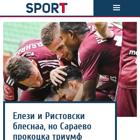
Елези и Ристовски
блеснаа, но Сараево
прокоцка триумф