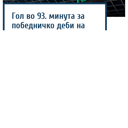
Гол во 93. минута за
победничко деби на
Тренчовски на клупата
на Олимпија
02 август 2026 - 22:12
Македонскиот стручњак Југослав Тренчовски со
победа дебитираше на клупата на Олимпија.
Тимот од Љубљана на домашен терен го победи
Алуминиј со 1-0, а голот за победа беше постигнат во