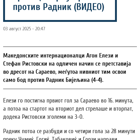
против Радник (ВИДЕО)
03 август 2025 - 20:47
Македонските интернационалци Агон Елези и
Стефан Ристовски на одличен начин се претставија
во дресот на Сараево, меѓутоа нивниот тим освои
само бод против Радник Бијељина (4-4).
Елези го постигна првиот гол за Сараево во 16. минута,
а потоа на стартот на вториот дел стрелаше и вторпат,
додека Ристовски зголеми на 3-0.
Радник потоа се разбуди и со четири гола за 28 минути
преку Чумиќ, Гогиќ, Табаковиќ и Горзи направи