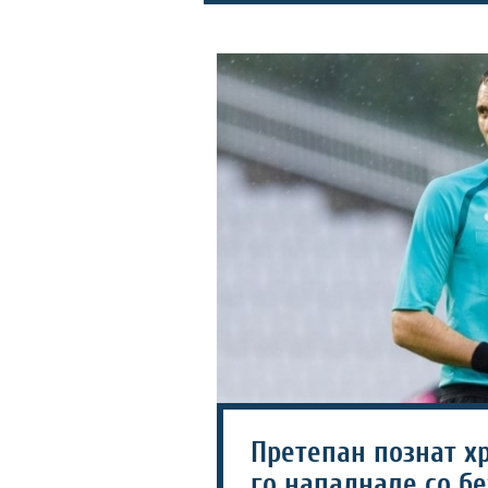
Претепан познат хр
го нападнале со бе