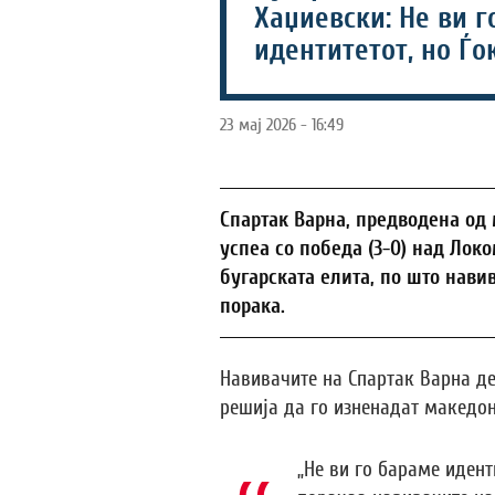
Хаџиевски: Не ви г
идентитетот, но Ѓо
23 мај 2026 - 16:49
Спартак Варна, предводена од 
успеа со победа (3-0) над Лок
бугарската елита, по што нави
порака.
Навивачите на Спартак Варна д
решија да го изненадат македон
„Не ви го бараме иденти