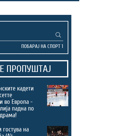
Е ПРОПУШТАЈ
нските кадети
сетте
и во Европа -
лија падна по
драма!
ѝ гостува на