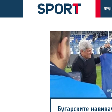
ФУД
Бугарските навивач