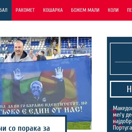
БАЛ
РАКОМЕТ
КОШАРКА
БОЖЕМ МАЛИ
КОЛИ
П
Н
1.
Македо
меѓу де
најдобр
и со порака за
Португа