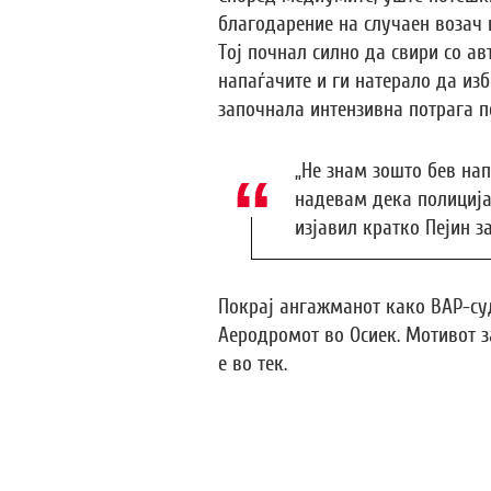
благодарение на случаен возач 
Тој почнал силно да свири со а
напаѓачите и ги натерало да из
започнала интензивна потрага по
„Не знам зошто бев нап
надевам дека полицијат
изјавил кратко Пејин з
Покрај ангажманот како ВАР-суд
Аеродромот во Осиек. Мотивот за
е во тек.