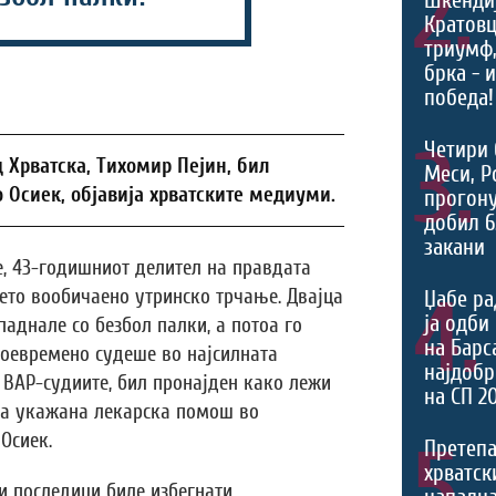
2.
Шкендиј
Кратовц
триумф
брка - 
победа!
3.
Четири 
 Хрватска, Тихомир Пејин, бил
Меси, Р
 Осиек, објавија хрватските медиуми.
прогону
добил 6
закани
, 43-годишниот делител на правдата
4.
ето вообичаено утринско трчање. Двајца
Џабе ра
ја одби
паднале со безбол палки, а потоа го
на Барс
своевремено судеше во најсилната
најдоб
д ВАР-судиите, бил пронајден како лежи
на СП 2
ла укажана лекарска помош во
Осиек.
5.
Претепа
хрватски
и последици биле избегнати