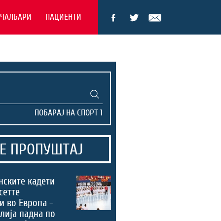
ЕЧАЛБАРИ
ПАЦИЕНТИ
Е ПРОПУШТАЈ
нските кадети
сетте
и во Европа -
лија падна по