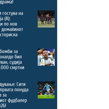
драма!
ѝ гостува на
а (А):
и по нов
, домаќинот
историска
бомби за
оналдо бил
ван, судија
.000 смртни
дување: Сити
 првата понуда
а за
риот фудбалер
026!