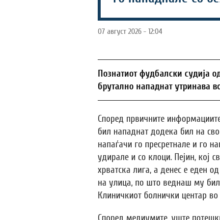
07 август 2026 - 12:04
Познатиот фудбалски судија од
брутално нападнат утринава во
Според првичните информациите
бил нападнат додека бил на сво
напаѓачи го пресретнале и го на
удирале и со клоци. Пејин, кој 
хрватска лига, а денес е еден о
на улица, по што веднаш му би
Клиничкиот болнички центар во 
Според медиумите, уште потешк