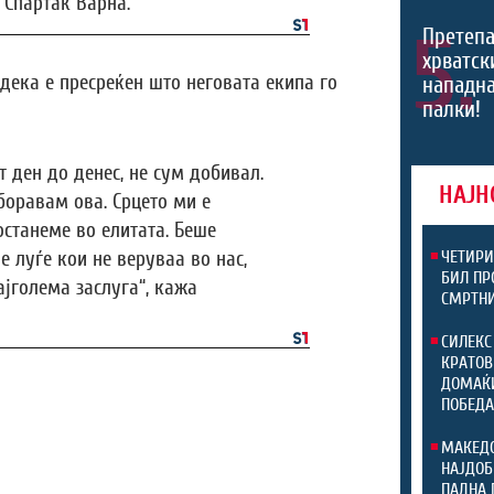
 Спартак Варна.
5.
Претепа
хрватски
дека е пресреќен што неговата екипа го
нападна
палки!
 ден до денес, не сум добивал.
НАЈН
боравам ова. Срцето ми е
останеме во елитата. Беше
 луѓе кои не веруваа во нас,
ЧЕТИРИ
БИЛ ПР
јголема заслуга“, кажа
СМРТНИ
СИЛЕКС
КРАТОВ
ДОМАЌИ
ПОБЕДА
МАКЕДО
НАЈДОБ
ПАДНА 