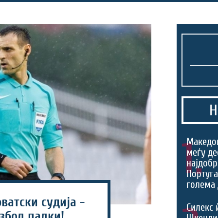
Н
1.
Македо
меѓу де
најдобр
Португа
голема 
ватски судија -
Силекс 
збол палки!