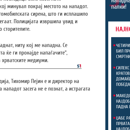
нападна
кој минувал покрај местото на нападот.
палки!
втомобилската сирена, што ги исплашило
бегаат. Полицијата извршила увид и
НАЈН
 сторителите.
аднат, ниту кој ме нападна. Се
ЧЕТИРИ
БИЛ ПР
а ќе ги пронајде напаѓачите“,
СМРТНИ
а хрватските медиуми.
СИЛЕКС
КРАТОВ
ДОМАЌИ
ија, Тихомир Пејин е и директор на
ПОБЕДА
 нападот засега не е познат, а истрагата
МАКЕДО
НАЈДОБ
ПАДНА 
ЏАБЕ Р
ПРВАТА
НАЈДОБ