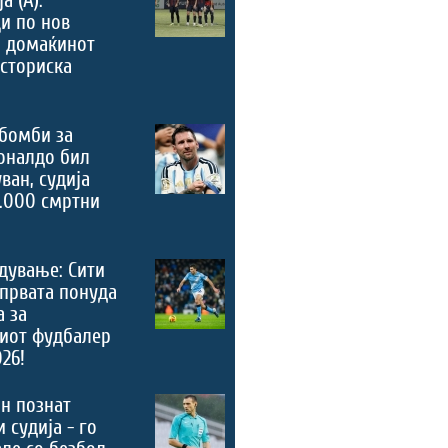
а (А):
и по нов
, домаќинот
историска
бомби за
оналдо бил
ван, судија
.000 смртни
дување: Сити
 првата понуда
а за
риот фудбалер
026!
н познат
 судија - го