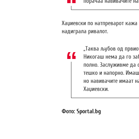
порачаа навивачите на
Хаџиевски по натпреварот кажа 
надиграла ривалот.
„Таква љубов од првиот
Никогаш нема да го за
полно. Заслуживме да 
тешко и напорно. Имаше
но навивачите имаат на
Хаџиевски.
Фото: Sportal.bg