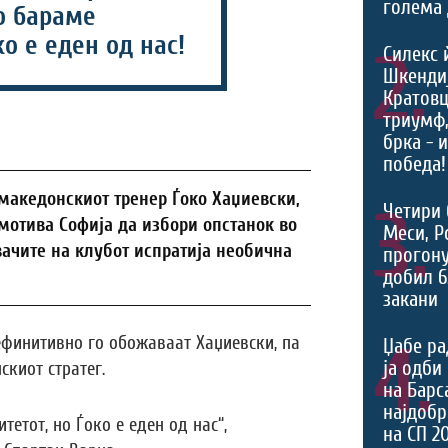
голема 
о бараме
ко е еден од нас!
2.
Силекс 
Шкендиј
Кратовц
триумф
брка - 
победа!
македонскиот тренер Ѓоко Хаџиевски,
3.
Четири 
омотива Софија да избори опстанок во
Меси, Р
вачите на клубот испратија необична
прогону
добил 6
закани
ефинитивно го обожаваат Хаџиевски, па
4.
Џабе ра
ја одби
скиот стратег.
на Барс
најдоб
тетот, но Ѓоко е еден од нас“,
на СП 2