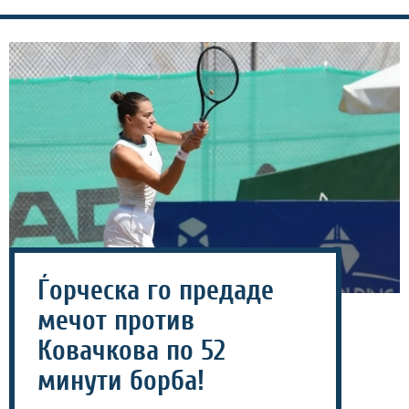
Ѓорческа го предаде
мечот против
Ковачкова по 52
минути борба!