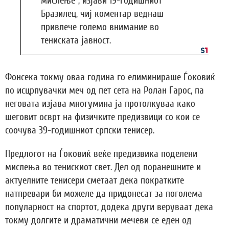
мислење“, изјави 19-годишниот
Бразилец, чиј коментар веднаш
привлече големо внимание во
тениската јавност.
Фонсека токму оваа година го елиминираше Ѓоковиќ
по исцрпувачки меч од пет сета на Ролан Гарос, па
неговата изјава многумина ја протолкуваа како
шеговит осврт на физичките предизвици со кои се
соочува 39-годишниот српски тенисер.
Предлогот на Ѓоковиќ веќе предизвика поделени
мислења во тенискиот свет. Дел од поранешните и
актуелните тенисери сметаат дека пократките
натпревари би можеле да придонесат за поголема
популарност на спортот, додека други веруваат дека
токму долгите и драматични мечеви се еден од