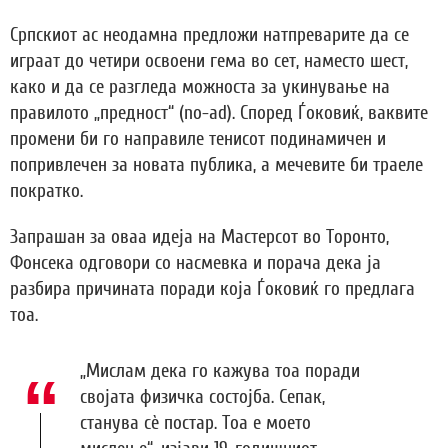
Српскиот ас неодамна предложи натпреварите да се
играат до четири освоени гема во сет, наместо шест,
како и да се разгледа можноста за укинување на
правилото „предност“ (no-ad). Според Ѓоковиќ, ваквите
промени би го направиле тенисот подинамичен и
попривлечен за новата публика, а мечевите би траеле
пократко.
Запрашан за оваа идеја на Мастерсот во Торонто,
Фонсека одговори со насмевка и порача дека ја
разбира причината поради која Ѓоковиќ го предлага
тоа.
„Мислам дека го кажува тоа поради
својата физичка состојба. Сепак,
станува сè постар. Тоа е моето