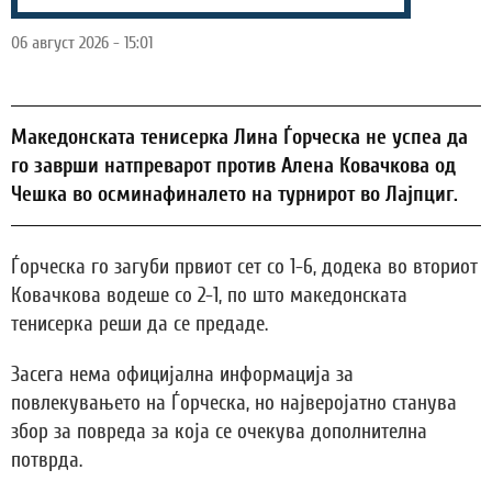
06 август 2026 - 15:01
Македонската тенисерка Лина Ѓорческа не успеа да
го заврши натпреварот против Алена Ковачкова од
Чешка во осминафиналето на турнирот во Лајпциг.
Ѓорческа го загуби првиот сет со 1-6, додека во вториот
Ковачкова водеше со 2-1, по што македонската
тенисерка реши да се предаде.
Засега нема официјална информација за
повлекувањето на Ѓорческа, но најверојатно станува
збор за повреда за која се очекува дополнителна
потврда.