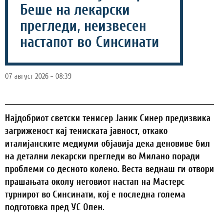
Беше на лекарски
прегледи, неизвесен
настапот во Синсинати
07 август 2026 - 08:39
Најдобриот светски тенисер Јаник Синер предизвика
загриженост кај тениската јавност, откако
италијанските медиуми објавија дека деновиве бил
на детални лекарски прегледи во Милано поради
проблеми со десното колено. Веста веднаш ги отвори
прашањата околу неговиот настап на Мастерс
турнирот во Синсинати, кој е последна голема
подготовка пред УС Опен.